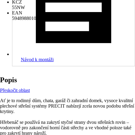
KČZ
55NW
EAN
5948988010886, 5948988039689
Návod k montáži
Popis
Přeskočit oblast
Ať je to rodinný dům, chata, garáž či zahradní domek, vysoce kvalitní
plechové střešní systémy PRECIT nabízejí zcela novou podobu střešní
krytiny.
Hřebenáč se používá na zakrytí styčné strany dvou střešních rovin –
vodorovně pro zakončení horní části střechy a ve vhodné poloze také
pro zakrytí hrany nároží.