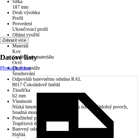
Šířka
187 mm
Druh výrobku
Profil
Provedení
Ukončovací profil
Oblast využití
Exteriér
Zobrazit více
Materiál
Kov
Datové listy
Specifikace materiálu
Ocel
Přeskočit oblast
Druh montáže
Šroubování
Odpovídá barevnému odstínu RAL
8017 Čokoládově hnědá
Tloušťka
62 mm
Vlastnosti
Nízká hmotnost, Nízké náklady na údržbu, Odolný povrch,
Snadná montáž
Použitelné pro
Trapézová deska
Barevný odstín
Hnědá