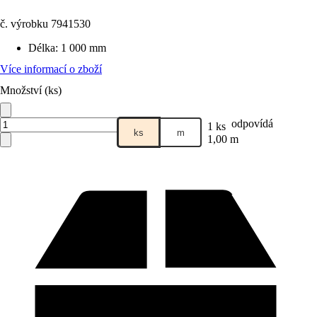
č. výrobku
7941530
Délka
:
1 000 mm
Více informací o zboží
Množství (ks)
odpovídá
1 ks
ks
m
1,00 m