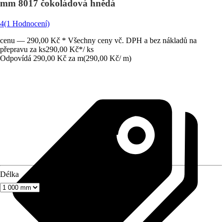
mm 8017 čokoládová hnědá
4
(1 Hodnocení)
cenu — 290,00 Kč * Všechny ceny vč. DPH a bez nákladů na
přepravu za ks
290,00 Kč
*
/
ks
Odpovídá 290,00 Kč za m
(
290,00 Kč
/
m
)
Délka