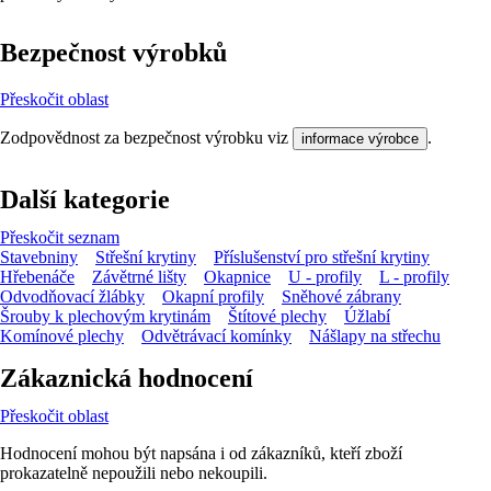
Bezpečnost výrobků
Přeskočit oblast
Zodpovědnost za bezpečnost výrobku viz
.
informace výrobce
Další kategorie
Přeskočit seznam
Stavebniny
Střešní krytiny
Příslušenství pro střešní krytiny
Hřebenáče
Závětrné lišty
Okapnice
U - profily
L - profily
Odvodňovací žlábky
Okapní profily
Sněhové zábrany
Šrouby k plechovým krytinám
Štítové plechy
Úžlabí
Komínové plechy
Odvětrávací komínky
Nášlapy na střechu
Zákaznická hodnocení
Přeskočit oblast
Hodnocení mohou být napsána i od zákazníků, kteří zboží
prokazatelně nepoužili nebo nekoupili.