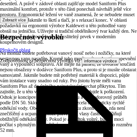
desetiletí. A právě v zádové oblasti zajišťuje model Saniform Plus
maximální komfort, protože v této části ponechali návrháři ještě více
prostoru. Ergonomické ležení ve vaně znamená, že se nebudete muset
uskromňovat. Jakmile to škrtí a tlačí, je s relaxací konec. V oblasti
Zobrazit více
požadavků na ergonomii výrobce Kaldewei u této pohodlné vany
obstál na jedničku. Užívejte si tradiční obdélníkový tvar každý den. Ne
Bezpečnost výrobků
nadarmo se jedná o zcela neodmyslitelný prvek v moderním
koupelnovém designu.
Přeskočit oblast
Na montáž budete potřebovat vanový nosič nebo i nožičky, na které
vestavnou vanu nasadíte. Kromě toho musíte mít nachystáno upevnění
Zodpovědnost za bezpečnost výrobku viz
.
informace výrobce
vany a vypouštěcí soupravu. Ale mějte na paměti, že uvedené součásti
nejsou obsaženy v dodávce Saniform Plus, a proto si je musíte obstarat
samostatně. Jakmile budete mít potřebný materiál k dispozici, půjde
vám instalace vany snadno od ruky. Pro jistotu byste měli vanu
Saniform Plus až do úplného nainstalování nechat přikrytou. Tím
zajistíte, že u této vany ze smaltované oceli nedojde k poškození.
Odtok je koncipován jako odtok u nohou a má vodorovný průběh
podle DN 50. Sklon ve vaně umožňuje zcela automaticky rychlé
odtékání vody. Občas byste měli u odtoku zkontrolovat, zda není
znečištěný a ucpaný. Protože právě delší vlasy často zapříčiňují
obtížnější odtékání vody. Pokud je ale odtok volný, budete moci
počítat s plynulým vypouštěním vany díky tomuto odtoku o rozměru
52 mm.