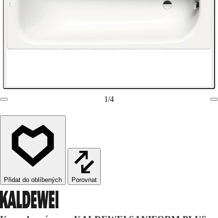
1
/
4
Porovnat