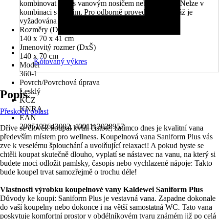
kombinovat buď s vanovým nosičem nebo nohami. Nelze v
kombinaci s obojím, Pro odborně provedenou montáž je
vyžadována sada těsnění
Rozměry (DxŠxV)
140 x 70 x 41 cm
Jmenovitý rozmer (DxŠ)
140 x 70 cm
Kótovaný výkres
Model
360-1
Povrch/Povrchová úprava
Lesklý
Popis
KČZ
KNRA
Přeskočit oblast
EAN
2005192643002, 4001112028957
Dříve se člověk koupal kvůli čistotě, zatímco dnes je kvalitní vana
především místem pro wellness. Koupelnová vana Saniform Plus vás
zve k veselému šplouchání a uvolňující relaxaci! A pokud byste se
chtěli koupat skutečně dlouho, vyplatí se nástavec na vanu, na který si
budete moci odložit pamlsky, časopis nebo vychlazené nápoje: Takto
bude koupel trvat samozřejmě o trochu déle!
Vlastnosti výrobku koupelnové vany Kaldewei Saniform Plus
Důvody ke koupi: Saniform Plus je vestavná vana. Zapadne dokonale
do vaší koupelny nebo dokonce i na větší samostatná WC. Tato vana
poskytuje komfortní prostor v obdélníkovém tvaru známém již po celá