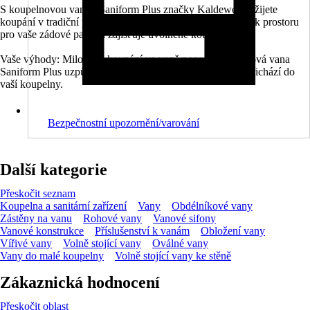
S koupelnovou vanou Saniform Plus značky Kaldeweil zažijete
koupání v tradiční podobě. Širší zádová část nabízí dostatek prostoru
pro vaše zádové partie a zajišťuje uvolněné koupání.
Vaše výhody: Milovníci koupání ve vaně pozor: Koupelnová vana
Saniform Plus uzpůsobená pro vaše zádové partie právě přichází do
vaší koupelny.
Bezpečnostní upozornění/varování
Další kategorie
Přeskočit seznam
Koupelna a sanitární zařízení
Vany
Obdélníkové vany
Zástěny na vanu
Rohové vany
Vanové sifony
Vanové konstrukce
Příslušenství k vanám
Obložení vany
Vířivé vany
Volně stojící vany
Oválné vany
Vany do malé koupelny
Volně stojící vany ke stěně
Zákaznická hodnocení
Přeskočit oblast