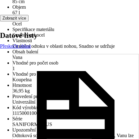
85 cm
Objem
67 l
Materiál
Zobrazit více
Ocel
Specifikace materiálu
Datové listy
Smaltovaná ocel
Vlastnosti
Přeskočit oblast
Umístění odtoku v oblasti nohou, Snadno se udržuje
Obsah balení
Vana
Vhodné pro počet osob
1
Vhodné pro prostory
Koupelna
Hmotnost
36,95 kg
Provedení pro rohovou montáž
Univerzální
Kód výrobku
111500010001
Série
SANIFORM PLUS
Upozornění
Odtoková souprava a nohy nejsou součástí dodávky, Vanu lze