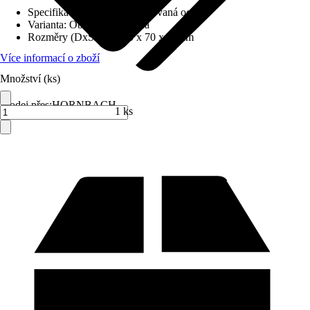
Specifikace materiálu
:
Smaltovaná ocel
Varianta
:
Obdélníková vana
Rozměry (DxŠxV)
:
140 x 70 x 41 cm
Více informací o zboží
Množství (ks)
Prodej přes:
HORNBACH
1 ks