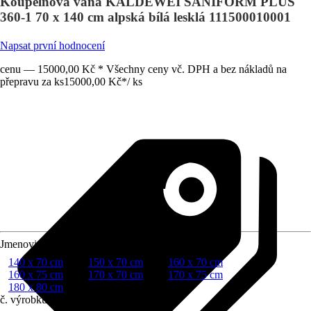
Koupelnová vana KALDEWEI SANIFORM PLUS
360-1 70 x 140 cm alpská bílá lesklá 111500010001
Napsat první hodnocení
cenu — 15000,00 Kč * Všechny ceny vč. DPH a bez nákladů na
přepravu za ks
15000,00 Kč
*
/
ks
Jmenovitý rozmer (DxŠ)
140 x 70 cm
150 x 70 cm
160 x 70 cm
160 x 75 cm
170 x 70 cm
170 x 75 cm
180 x 80 cm
č. výrobku
5192643