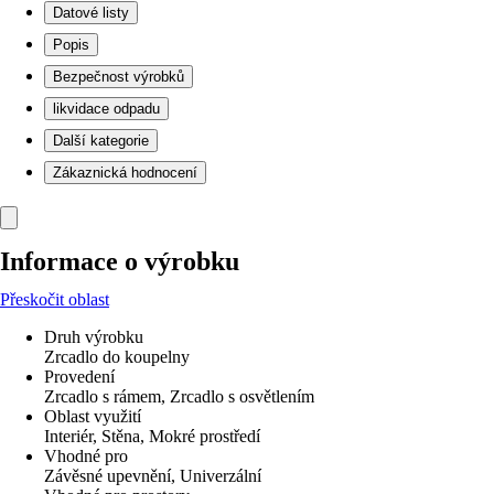
Datové listy
Popis
Bezpečnost výrobků
likvidace odpadu
Další kategorie
Zákaznická hodnocení
Informace o výrobku
Přeskočit oblast
Druh výrobku
Zrcadlo do koupelny
Provedení
Zrcadlo s rámem, Zrcadlo s osvětlením
Oblast využití
Interiér, Stěna, Mokré prostředí
Vhodné pro
Závěsné upevnění, Univerzální