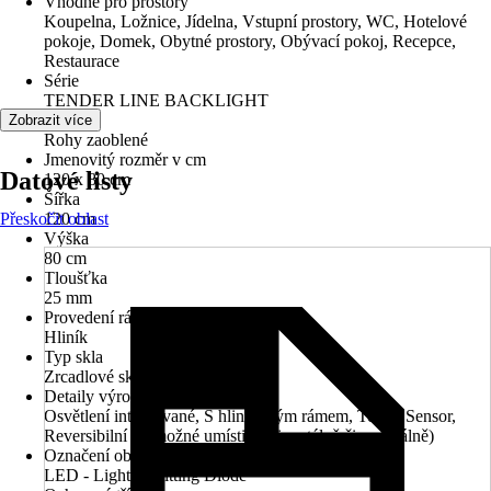
Vhodné pro prostory
Koupelna, Ložnice, Jídelna, Vstupní prostory, WC, Hotelové
pokoje, Domek, Obytné prostory, Obývací pokoj, Recepce,
Restaurace
Série
TENDER LINE BACKLIGHT
Tvar
Zobrazit více
Rohy zaoblené
Jmenovitý rozměr v cm
Datové listy
120 x 80 cm
Šířka
Přeskočit oblast
120 cm
Výška
80 cm
Tloušťka
25 mm
Provedení rámu
Hliník
Typ skla
Zrcadlové sklo
Detaily výrobku
Osvětlení integrované, S hliníkovým rámem, Touch Sensor,
Reversibilní (je možné umístit horizontálně či vertikálně)
Označení objímky
LED - Light Ermitting Diode