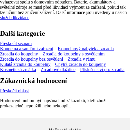
vyhazovat spolu s domovním odpadem. Baterie, akumulátory a
světelné zdroje se musí před likvidací vyjmout ze zařízení, pokud tak
lze učinit bez zničení zařízení. Další informace jsou uvedeny u našich
služeb likvidace
.
Další kategorie
Přeskočit seznam
Koupelna a sanitární zařízení
Koupelnový nábytek a zrcadla
Zrcadla do koupelny
Zrcadla do koupelny s osvětlením
Zrcadla do koupelny bez osvětlení
Zrcadla v rámu
Kulatá zrcadla do koupelny
Chytrá zrcadla do koupelny
Kosmetická zrcátka
Zrcadlové dlaždice
Příslušenství pro zrcadla
Zákaznická hodnocení
Přeskočit oblast
Hodnocení mohou být napsána i od zákazníků, kteří zboží
prokazatelně nepoužili nebo nekoupili.