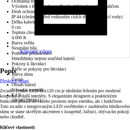
Ochranná třída
Výrobek s třídou ochrany II s dvojitě izolovaným vodičem
Druh ochrany
IP 44 (chráněno před vniknutím cizích těles a stříkající vody)
Délka kabelu
0 cm
Teplota chromatičnosti
4 000 K
Barva světla
Neutrální bílá
Kótovaný výkres
Potřebné příslušenství
Hmoždinky nejsou součástí balení.
Pokyny k likvidaci
Řiďte se pokyny pro likvidaci
Popis
Barva rámu
Černá
Přeskočit oblast
Obsah balení
Návod k montáži
Zrcadlo Tender LED 80x120 cm je ideálním řešením pro moderní
EAN
koupelny a další interiéry. S elegantním designem a praktickými
5903657383821
funkcemi přináší do vašeho prostoru nejen estetiku, ale i funkčnost.
Toto zrcadlo s integrovaným LED osvětlením v zaobleném hliníkovém
rámu se stane skvělým akcentem v koupelně, ložnici, obývacím pokoji
nebo chodbě.
Klíčové vlastnosti: