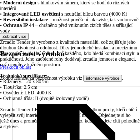
•
Moderní design
s hliníkovým rámem, který se hodí do různých
interiérů
•
Integrované LED osvětlení
s neutrální bílou barvou (4000 K)
•
Reversibilní instalace
– možnost pověšení jak svisle, tak vodorovně
•
Ochrana IP 44
– chráněno před vniknutím cizích těles a stříkající
vody
Zobrazit více
Zrcadlo Tender je vyrobeno z kvalitních materiálů, což zajišťuje jeho
dlouhou životnost a odolnost. Díky jednoduché instalaci a preciznímu
Bezpečnost výrobků
zpracování je ideální volbou pro každého, kdo hledá kombinaci stylu a
praktičnosti. Jeho zaoblené rohy dodávají zrcadlu jemnost a eleganci,
což oceníte v každém prostoru.
Přeskočit oblast
Technická specifikace:
Zodpovědnost za bezpečnost výrobku viz
.
informace výrobce
• Rozměry: 120 x 80 cm
• Tloušťka: 2.5 cm
• Osvětlení: LED, 4000 K
• Ochranná třída: II (dvojitě izolovaný vodič)
Zrcadlo Tender LED 80x120 cm je skvělou volbou pro ty, kteří chtějí
vylepšit svůj interiér a přidat mu moderní nádech. Objednejte si ho
ještě dnes a proměňte svůj prostor v místo, kde se budete cítit pohodlně
a stylově.