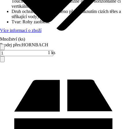
Touch Sensor, Reversibilní (je možné umístit horizontálně či
vertikálně)
Druh ochrany
:
IP 44 (chráněno před vniknutím cizích těles a
stříkající vody)
Tvar
:
Rohy zaoblené
Více informací o zboží
Množství (ks)
Prodej přes:
HORNBACH
1 ks