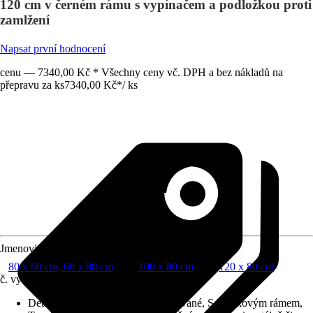
120 cm v černém rámu s vypínačem a podložkou proti
zamlžení
Napsat první hodnocení
cenu — 7340,00 Kč * Všechny ceny vč. DPH a bez nákladů na
přepravu za ks
7340,00 Kč
*
/
ks
Jmenovitý rozměr v cm
80 x 60 cm, 60 x 80 cm
100 x 80 cm
120 x 80 cm
č. výrobku
10729578
Detaily výrobku
:
Osvětlení integrované, S hliníkovým rámem,