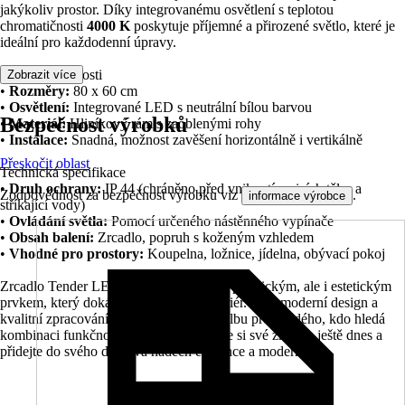
jakýkoliv prostor. Díky integrovanému osvětlení s teplotou
chromatičnosti
4000 K
poskytuje příjemné a přirozené světlo, které je
ideální pro každodenní úpravy.
Klíčové vlastnosti
Zobrazit více
•
Rozměry:
80 x 60 cm
•
Osvětlení:
Integrované LED s neutrální bílou barvou
Bezpečnost výrobků
•
Materiál:
Hliníkový rám s zaoblenými rohy
•
Instalace:
Snadná, možnost zavěšení horizontálně i vertikálně
Přeskočit oblast
Technická specifikace
•
Druh ochrany:
IP 44 (chráněno před vniknutím cizích těles a
Zodpovědnost za bezpečnost výrobku viz
.
informace výrobce
stříkající vody)
•
Ovládání světla:
Pomocí určeného nástěnného vypínače
•
Obsah balení:
Zrcadlo, popruh s koženým vzhledem
•
Vhodné pro prostory:
Koupelna, ložnice, jídelna, obývací pokoj
Zrcadlo Tender LED 80x60 cm je nejen praktickým, ale i estetickým
prvkem, který dokáže proměnit váš interiér. Jeho moderní design a
kvalitní zpracování z něj činí skvělou volbu pro každého, kdo hledá
kombinaci funkčnosti a stylu. Objednejte si své zrcadlo ještě dnes a
přidejte do svého domova nádech elegance a modernity.