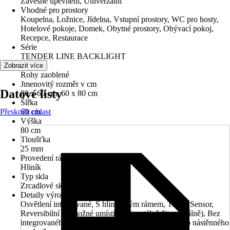
Závěsné upevnění, Univerzální
Vhodné pro prostory
Koupelna, Ložnice, Jídelna, Vstupní prostory, WC pro hosty,
Hotelové pokoje, Domek, Obytné prostory, Obývací pokoj,
Recepce, Restaurace
Série
TENDER LINE BACKLIGHT
Tvar
Zobrazit více
Rohy zaoblené
Jmenovitý rozměr v cm
Datové listy
80 x 60 cm, 60 x 80 cm
Šířka
Přeskočit oblast
60 cm
Výška
80 cm
Tloušťka
25 mm
Provedení rámu
Hliník
Typ skla
Zrcadlové sklo
Detaily výrobku
Osvětlení integrované, S hliníkovým rámem, Touch Sensor,
Reversibilní (je možné umístit horizontálně či vertikálně), Bez
integrovaného vypínače - ovládání pomocí určeného nástěnného