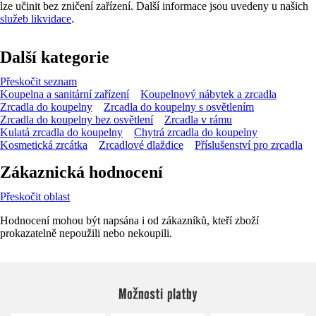
lze učinit bez zničení zařízení. Další informace jsou uvedeny u našich
služeb likvidace
.
Další kategorie
Přeskočit seznam
Koupelna a sanitární zařízení
Koupelnový nábytek a zrcadla
Zrcadla do koupelny
Zrcadla do koupelny s osvětlením
Zrcadla do koupelny bez osvětlení
Zrcadla v rámu
Kulatá zrcadla do koupelny
Chytrá zrcadla do koupelny
Kosmetická zrcátka
Zrcadlové dlaždice
Příslušenství pro zrcadla
Zákaznická hodnocení
Přeskočit oblast
Hodnocení mohou být napsána i od zákazníků, kteří zboží
prokazatelně nepoužili nebo nekoupili.
Možnosti platby