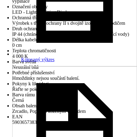
vypínače
Označení objímky
LED - Light Ermitting Diode
Ochranná třída
Výrobek s třídou ochrany II s dvojitě izolovaným vodičem
Druh ochrany
IP 44 (chráněno před vniknutím cizích těles a stříkající vody)
Délka kabelu
0 cm
Teplota chromatičnosti
4 000 K
Kótovaný výkres
Barva světla
Neutrální bílá
Potřebné příslušenství
Hmoždinky nejsou součástí balení.
Pokyny k likvidaci
Řiďte se pokyny pro likvidaci
Barva rámu
Černá
Obsah balení
Zrcadlo, Popruh s koženým vzhledem
EAN
5903657383807