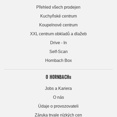
Přehled všech prodejen
Kuchyňské centrum
Koupelnové centrum
XXL centrum obkladů a dlažeb
Drive - In
Self-Scan
Hornbach Box
O HORNBACHu
Jobs a Kariera
O nás
Údaje o provozovateli
Záruka trvale nízkých cen