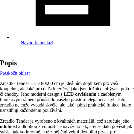
Návod k montáži
Popis
Přeskočit oblast
Zrcadlo Tender LED 80x60 cm je ideálním doplňkem pro vaši
koupelnu, ale také pro další interiéry, jako jsou ložnice, obývací pokoje
či chodby. Jeho moderní design s
LED osvětlením
a zaobleným
hliníkovým rámem přináší do vašeho prostoru eleganci a styl. Toto
zrcadlo nejenže vypadá skvěle, ale také nabízí praktické funkce, které
usnadňují každodenní používání.
Zrcadlo Tender je vyrobeno z kvalitních materiálů, což zaručuje jeho
odolnost
a dlouhou životnost. Je navrženo tak, aby se dalo pověsit jak
svisle, tak vodorovně, což z něj činí velmi flexibilní prvek pro