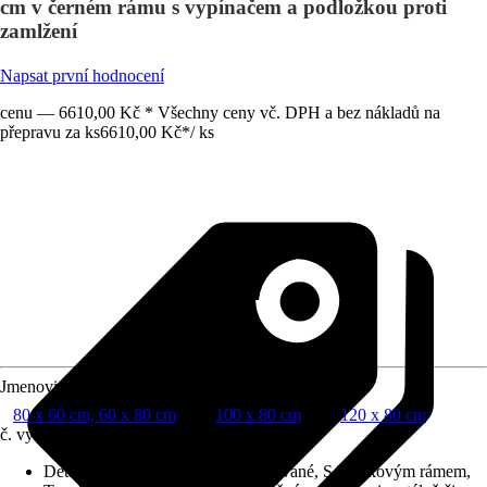
cm v černém rámu s vypínačem a podložkou proti
zamlžení
Napsat první hodnocení
cenu — 6610,00 Kč * Všechny ceny vč. DPH a bez nákladů na
přepravu za ks
6610,00 Kč
*
/
ks
Jmenovitý rozměr v cm
80 x 60 cm, 60 x 80 cm
100 x 80 cm
120 x 80 cm
č. výrobku
10729579
Detaily výrobku
:
Osvětlení integrované, S hliníkovým rámem,