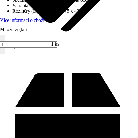
Varianta
:
Obdélníková vana
Rozměry (DxŠxV)
:
180 x 75 x 43 cm
Více informací o zboží
Množství (ks)
1 ks
Prodej přes:
HORNBACH