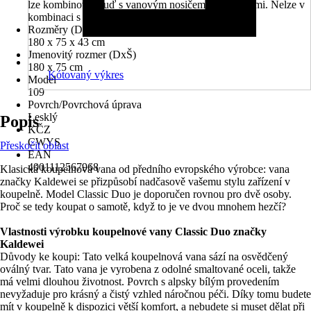
lze kombinovat buď s vanovým nosičem nebo nohami. Nelze v
kombinaci s obojím
Rozměry (DxŠxV)
180 x 75 x 43 cm
Jmenovitý rozmer (DxŠ)
180 x 75 cm
Kótovaný výkres
Model
109
Povrch/Povrchová úprava
Lesklý
Popis
KČZ
CWYS
Přeskočit oblast
EAN
4001112567968
Klasická koupelnová vana od předního evropského výrobce: vana
značky Kaldewei se přizpůsobí nadčasově vašemu stylu zařízení v
koupelně. Model Classic Duo je doporučen rovnou pro dvě osoby.
Proč se tedy koupat o samotě, když to je ve dvou mnohem hezčí?
Vlastnosti výrobku koupelnové vany Classic Duo značky
Kaldewei
Důvody ke koupi: Tato velká koupelnová vana sází na osvědčený
oválný tvar. Tato vana je vyrobena z odolné smaltované oceli, takže
má velmi dlouhou životnost. Povrch s alpsky bílým provedením
nevyžaduje pro krásný a čistý vzhled náročnou péči. Díky tomu budete
mít v koupelně k dispozici větší komfort, a nebudete si muset dělat při