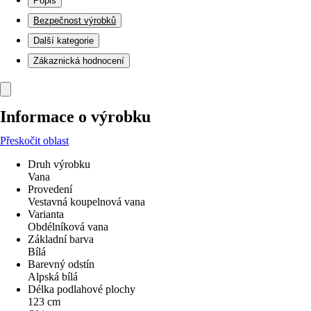
Popis
Bezpečnost výrobků
Další kategorie
Zákaznická hodnocení
Informace o výrobku
Přeskočit oblast
Druh výrobku
Vana
Provedení
Vestavná koupelnová vana
Varianta
Obdélníková vana
Základní barva
Bílá
Barevný odstín
Alpská bílá
Délka podlahové plochy
123 cm