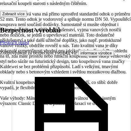
relaxační koupeli starosti s následným čištěním.
Tato koupelnová vana má přímo uprostřed standardní odtok o průměru
Zobrazit více
52 mm. Tento odtok je vodorovný a splňuje normu DN 50. Vypouštěcí
souprava není součástí dodávky. Samostatně si musíte objednat i
Bezpečnost výrobků
volitelné nožičky. Z dalšího příslušenství, vyjma vanových nosičů
nebo nožiček, se jedná o upevňovací materiál. Toto dodatečné
příslušenství a také další užitečné doplňky, jako např. protiskluzné
Přeskočit oblast
vanové vložky, obdržíte rovněž u nás. Tato kvalitní vana je díky
dokonalé symetričnosti vhodná pro jakýkoli styl zařízení. Bez ohledu
Zodpovědnost za bezpečnost výrobku viz
.
informace výrobce
na to, zda máte prostou nebo funkční koupelnu, máte raději venkovský
styl nebo sázíte na futuristický design, tato koupelnová vana značky
Kaldewei se bez problémů přizpůsobí. Ladí s velkými, tmavými
obklady nebo s betonovým vzhledem i světlou mozaikovou dlažbou.
Kvalitní koupelnová vana značky Kaldewei drží, co slíbí: dobře
vypadá, je flexibilní a má dlouhou životnost.
Vaše výhody: Máte před sebou velkou, oválnou vanu s jasným
výrazem: Classic Duo zve k pohodlné relaxaci ve dvou.