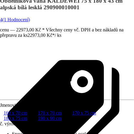
Obdélníková vana KALDEWEI 75 x 180 x 43 cm
alpská bílá lesklá 290900010001
4
(1 Hodnocení)
cenu — 22973,00 Kč * Všechny ceny vč. DPH a bez nákladů na
přepravu za ks
22973,00 Kč
*
/
ks
Jmenovitý rozmer (DxŠ)
160 x 70 cm
170 x 70 cm
170 x 75 cm
180 x 75 cm
190 x 90 cm
č. výrobku
6090462
Specifikace materiálu
:
Smaltovaná ocel