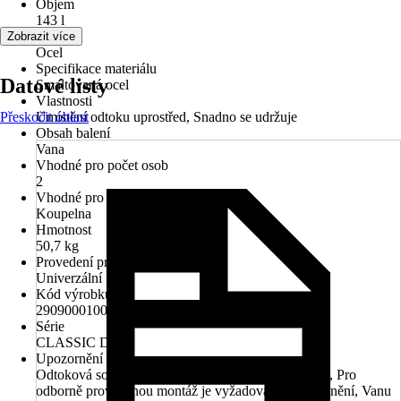
Objem
143 l
Materiál
Zobrazit více
Ocel
Specifikace materiálu
Datové listy
Smaltovaná ocel
Vlastnosti
Přeskočit oblast
Umístění odtoku uprostřed, Snadno se udržuje
Obsah balení
Vana
Vhodné pro počet osob
2
Vhodné pro prostory
Koupelna
Hmotnost
50,7 kg
Provedení pro rohovou montáž
Univerzální
Kód výrobku
290900010001
Série
CLASSIC DUO
Upozornění
Odtoková souprava a nohy nejsou součástí dodávky, Pro
odborně provedenou montáž je vyžadována sada těsnění, Vanu