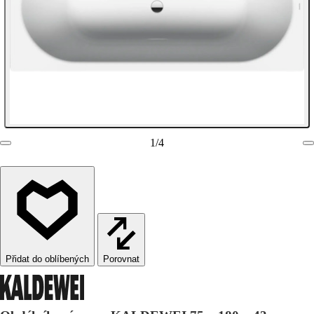
1
/
4
Porovnat