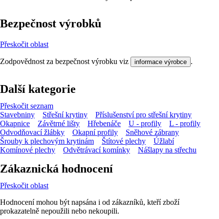
Bezpečnost výrobků
Přeskočit oblast
Zodpovědnost za bezpečnost výrobku viz
.
informace výrobce
Další kategorie
Přeskočit seznam
Stavebniny
Střešní krytiny
Příslušenství pro střešní krytiny
Okapnice
Závětrné lišty
Hřebenáče
U - profily
L - profily
Odvodňovací žlábky
Okapní profily
Sněhové zábrany
Šrouby k plechovým krytinám
Štítové plechy
Úžlabí
Komínové plechy
Odvětrávací komínky
Nášlapy na střechu
Zákaznická hodnocení
Přeskočit oblast
Hodnocení mohou být napsána i od zákazníků, kteří zboží
prokazatelně nepoužili nebo nekoupili.