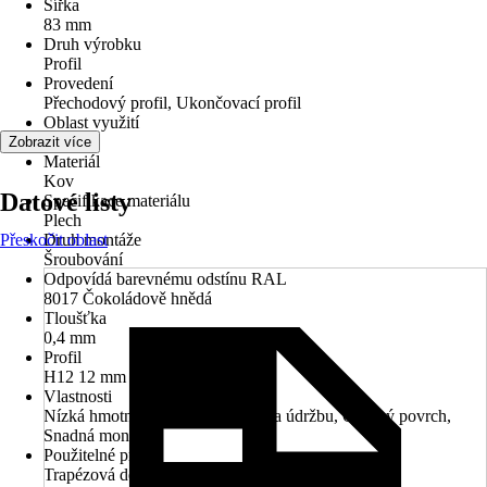
Šířka
83 mm
Druh výrobku
Profil
Provedení
Přechodový profil, Ukončovací profil
Oblast využití
Exteriér
Zobrazit více
Materiál
Kov
Datové listy
Specifikace materiálu
Plech
Přeskočit oblast
Druh montáže
Šroubování
Odpovídá barevnému odstínu RAL
8017 Čokoládově hnědá
Tloušťka
0,4 mm
Profil
H12 12 mm
Vlastnosti
Nízká hmotnost, Nízké náklady na údržbu, Odolný povrch,
Snadná montáž
Použitelné pro
Trapézová deska