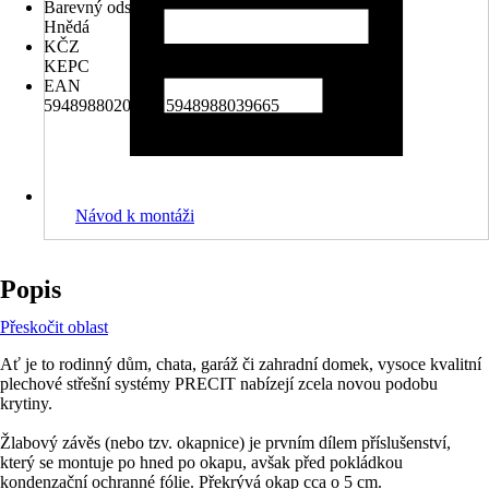
Barevný odstín
Hnědá
KČZ
KEPC
EAN
5948988020359, 5948988039665
Návod k montáži
Popis
Přeskočit oblast
Ať je to rodinný dům, chata, garáž či zahradní domek, vysoce kvalitní
plechové střešní systémy PRECIT nabízejí zcela novou podobu
krytiny.
Žlabový závěs (nebo tzv. okapnice) je prvním dílem příslušenství,
který se montuje po hned po okapu, avšak před pokládkou
kondenzační ochranné fólie. Překrývá okap cca o 5 cm.