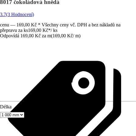
8017 čokoládová hnědá
3.7
(3 Hodnocení)
cenu — 169,00 Kč * Všechny ceny vč. DPH a bez nákladů na
přepravu za ks
169,00 Kč
*
/
ks
Odpovídá 169,00 Kč za m
(
169,00 Kč
/
m
)
Délka