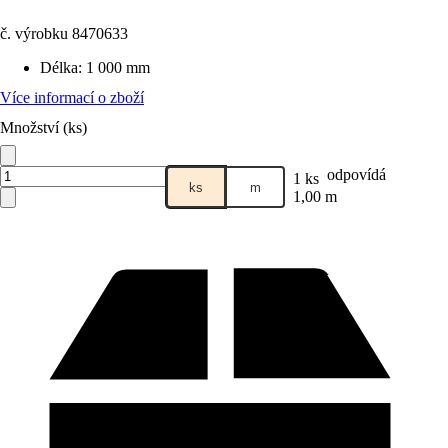
č. výrobku
8470633
Délka
:
1 000 mm
Více informací o zboží
Množství (ks)
odpovídá
1 ks
ks
m
1,00 m