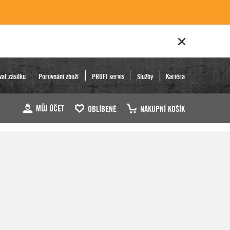
vat zásilku
Porovnání zboží
PROFI servis
Služby
Kariéra
MŮJ ÚČET
OBLÍBENÉ
NÁKUPNÍ KOŠÍK