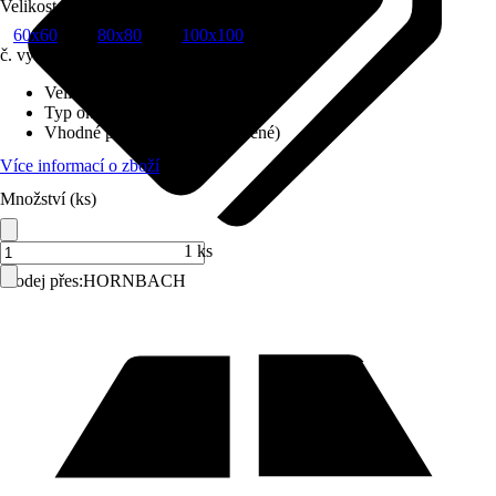
Velikost (šxv) v cm
60x60
80x80
100x100
č. výrobku
10567814
Velikost (šxv) v cm
:
100x100
Typ okna
:
FDK Comfort
Vhodné pro
:
Podkroví (vytápěné)
Více informací o zboží
Množství (ks)
1 ks
Prodej přes:
HORNBACH