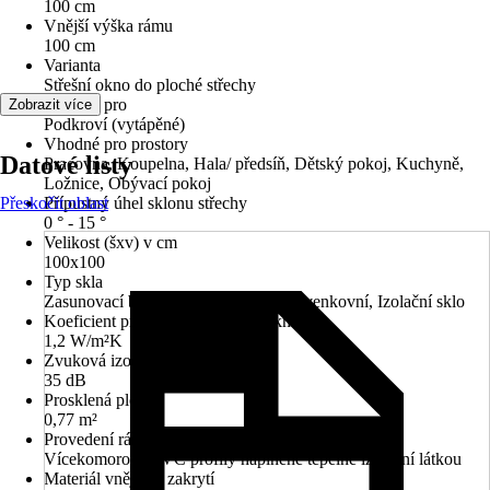
100 cm
Vnější výška rámu
100 cm
Varianta
Střešní okno do ploché střechy
Vhodné pro
Zobrazit více
Podkroví (vytápěné)
Vhodné pro prostory
Datové listy
Pracovna, Koupelna, Hala/ předsíň, Dětský pokoj, Kuchyně,
Ložnice, Obývací pokoj
Přeskočit oblast
Přípustný úhel sklonu střechy
0 ° - 15 °
Velikost (šxv) v cm
100x100
Typ skla
Zasunovací bezpečnostní sklo (ESG) venkovní, Izolační sklo
Koeficient průchodnosti tepla u okna Uw
1,2 W/m²K
Zvuková izolace (Rw)
35 dB
Prosklená plocha
0,77 m²
Provedení rámu
Vícekomorové PVC profily naplněné tepelně izolační látkou
Materiál vnějšího zakrytí