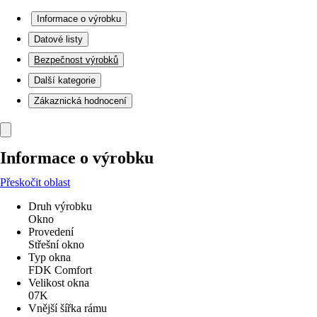
Informace o výrobku
Datové listy
Bezpečnost výrobků
Další kategorie
Zákaznická hodnocení
Informace o výrobku
Přeskočit oblast
Druh výrobku
Okno
Provedení
Střešní okno
Typ okna
FDK Comfort
Velikost okna
07K
Vnější šířka rámu