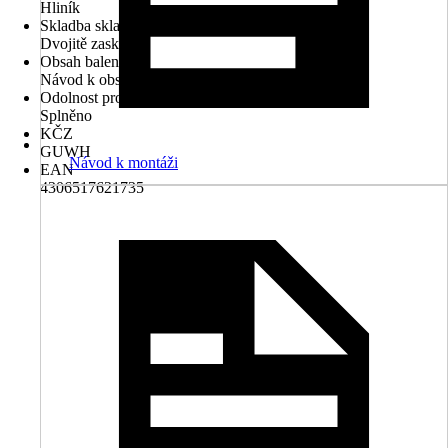
Hliník
Skladba skla
Dvojitě zasklené
Obsah balení
Návod k obsluze, Návod k montáži
Odolnost proti nárazovému dešti
Splněno
KČZ
GUWH
Návod k montáži
EAN
4306517621735