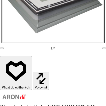
1
/
4
Porovnat