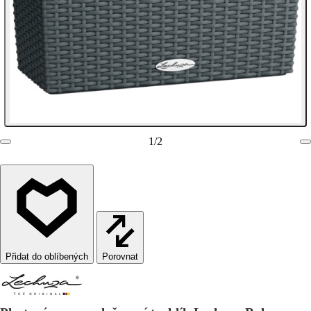
1
/
2
Porovnat