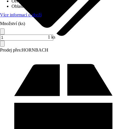
Otvor ve dnu
:
Obsahuje
Oblast využití
:
Exteriér
Více informací o zboží
Množství (ks)
1 ks
Prodej přes:
HORNBACH