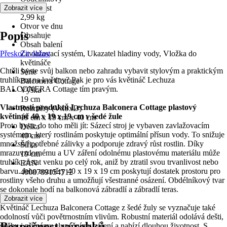
Hmotnost
Zobrazit více
2,99 kg
Otvor ve dnu
Popis
Obsahuje
Obsah balení
Přeskočit oblast
Zavlažovací systém, Ukazatel hladiny vody, Vložka do
květináče
Chtěli byste svůj balkon nebo zahradu vybavit stylovým a praktickým
Série
truhlíkem na květiny? Pak je pro vás květináč Lechuza
Balconera Cottage
BALCONERA Cottage tím pravým.
Výška
19 cm
Vlastnosti produktu Lechuza Balconera Cottage plastový
Rozměry (VxŠxD)
květináč 40 x 19 x 19 cm v šedé žule
19 cm x 19 cm x 40 cm
Proto byste do toho měli jít: Sázecí stroj je vybaven zavlažovacím
Délka
systémem, který rostlinám poskytuje optimální přísun vody. To snižuje
40 cm
množství potřebné zálivky a podporuje zdravý růst rostlin. Díky
Šířka
mrazuvzdornému a UV záření odolnému plastovému materiálu může
19 cm
truhlík zůstat venku po celý rok, aniž by ztratil svou trvanlivost nebo
EAN
barvu. Jeho rozměry 40 x 19 x 19 cm poskytují dostatek prostoru pro
4008789154712
rostliny všeho druhu a umožňují všestranné osázení. Obdélníkový tvar
se dokonale hodí na balkonová zábradlí a zábradlí teras.
Zobrazit více
Květináč Lechuza Balconera Cottage z šedé žuly se vyznačuje také
odolností vůči povětrnostním vlivům. Robustní materiál odolává dešti,
Bezpečnost výrobků
sněhu i přímému slunečnímu záření a nabízí dlouhou životnost. S