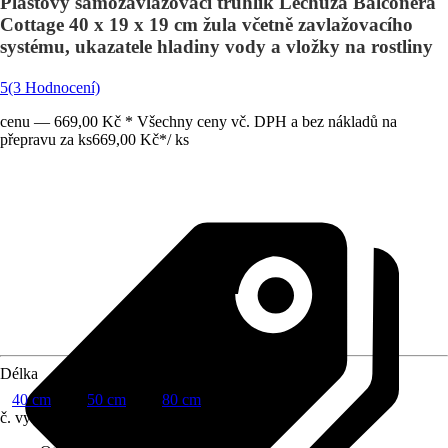
Plastový samozavlažovací truhlík Lechuza Balconera
Cottage 40 x 19 x 19 cm žula včetně zavlažovacího
systému, ukazatele hladiny vody a vložky na rostliny
5
(3 Hodnocení)
cenu — 669,00 Kč * Všechny ceny vč. DPH a bez nákladů na
přepravu za ks
669,00 Kč
*
/
ks
Délka
40 cm
50 cm
80 cm
č. výrobku
12282151