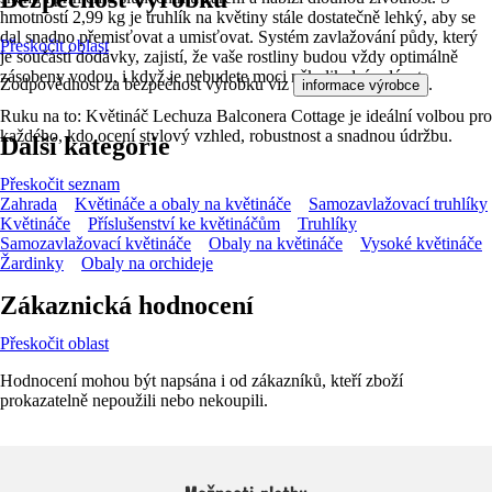
hmotností 2,99 kg je truhlík na květiny stále dostatečně lehký, aby se
dal snadno přemisťovat a umisťovat. Systém zavlažování půdy, který
Přeskočit oblast
je součástí dodávky, zajistí, že vaše rostliny budou vždy optimálně
zásobeny vodou, i když je nebudete moci několik dní zalévat.
Zodpovědnost za bezpečnost výrobku viz
.
informace výrobce
Ruku na to: Květináč Lechuza Balconera Cottage je ideální volbou pro
každého, kdo ocení stylový vzhled, robustnost a snadnou údržbu.
Další kategorie
Přeskočit seznam
Zahrada
Květináče a obaly na květináče
Samozavlažovací truhlíky
Květináče
Příslušenství ke květináčům
Truhlíky
Samozavlažovací květináče
Obaly na květináče
Vysoké květináče
Žardinky
Obaly na orchideje
Zákaznická hodnocení
Přeskočit oblast
Hodnocení mohou být napsána i od zákazníků, kteří zboží
prokazatelně nepoužili nebo nekoupili.