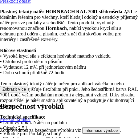
Přeskočit oblast
Plastový tekutý nátěr HORNBACH RAL 7001 stříbrošedá 2,5 l
je
ideálním řešením pro všechny, kteří hledají odolný a esteticky příjemný
nátěr pro své podlahy a schodiště. Tento produkt, vyvinutý
renomovanou značkou
Hornbach
, nabízí vysokou krycí sílu a
ochranu proti oděru a plísním, což z něj činí skvělou volbu pro
interiéry i zastřešené exteriéry.
Klíčové vlastnosti
• Vysoká krycí síla s efektem hedvábně matného vzhledu
• Odolnost proti oděru a plísním
• Vydatnost 12 m²/l při jednorázovém nátěru
• Doba schnutí přibližně 72 hodin
Tento plastový tekutý nátěr je určen pro aplikaci válečkem nebo
štětcem, což zajišťuje flexibilitu při práci. Jeho šedostříbrná barva RAL
Zobrazit více
7001 dodá vašim podlahám moderní a elegantní vzhled. Díky obsahu
rozpouštědel je nátěr snadno aplikovatelný a poskytuje dlouhotrvající
Bezpečnost výrobků
ochranu.
Technická specifikace
Přeskočit oblast
• Druh výrobku: Nátěr na podlahu
• Obsah: 2,5 l
Zodpovědnost za bezpečnost výrobku viz
.
informace výrobce
• Vhodné pro: Podlahy, schody