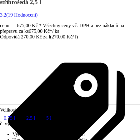
stříbrošedá 2,5 l
3.2
(19 Hodnocení)
cenu — 675,00 Kč * Všechny ceny vč. DPH a bez nákladů na
přepravu za ks
675,00 Kč
*
/
ks
Odpovídá 270,00 Kč za l
(
270,00 Kč
/
l
)
Velikost balení
0,75 l
2,5 l
5 l
č. výrobku
10703358
Vydatnost při jednom nátěru
:
12 m²/l
Typ základu
:
Obsahující rozpouštědla