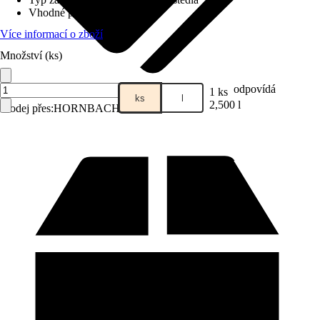
Vhodné pro podklad
:
Beton
Více informací o zboží
Množství (ks)
odpovídá
1 ks
ks
l
2,500 l
Prodej přes:
HORNBACH