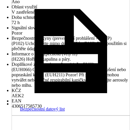
Ano
Oblast využití
V zastřešeném exteriéru, Interiér
Doba schnutí cca
72 h
Signální slovo (CLP čl. 20)
Pozor
Bezpečnostní pokyny (preventivní prohlášení - věty P)
(P102) Uchovávejte mimo dosah dětí., (P103) Před použitím si
přečtěte údaje na štítku.
Informace o nebezpečnosti (věty H)
(H226) Hořlavá kapalina a páry.
Doplňkové znaky nebezpečnosti (věty EUH)
(EUH066) Opakovaná expozice může způsobit vysušení nebo
popraskání kůže., (EUH211) Pozor! Při postřiku se mohou
vytvářet nebezpečné respirabilní kapičky. Nevdechujte aerosoly
nebo mlhu.
KČZ
AEK2
EAN
4306517585730
Bezpečnostní datový list