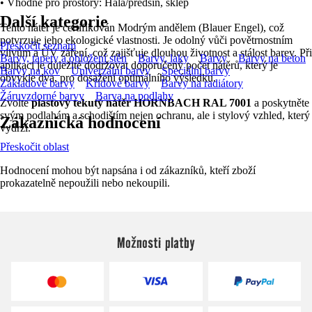
• Vhodné pro prostory: Hala/předsíň, sklep
Další kategorie
Tento nátěr je certifikován Modrým andělem (Blauer Engel), což
potvrzuje jeho ekologické vlastnosti. Je odolný vůči povětrnostním
Přeskočit seznam
vlivům a UV záření, což zajišťuje dlouhou životnost a stálost barev. Při
Barvy, tapety a obložení stěn
Barvy, laky
Barvy
Barvy na beton
aplikaci je důležité dodržovat doporučený počet nátěrů, který je
Barvy na kov
Univerzální barvy
Speciální barvy
obvykle dva, pro dosažení optimálního výsledku.
Základové barvy
Křídové barvy
Barvy na radiátory
Žáruvzdorné barvy
Barva na podlahy
Zvolte
plastový tekutý nátěr HORNBACH RAL 7001
a poskytněte
svým podlahám a schodištím nejen ochranu, ale i stylový vzhled, který
Zákaznická hodnocení
vydrží.
Přeskočit oblast
Hodnocení mohou být napsána i od zákazníků, kteří zboží
prokazatelně nepoužili nebo nekoupili.
Možnosti platby