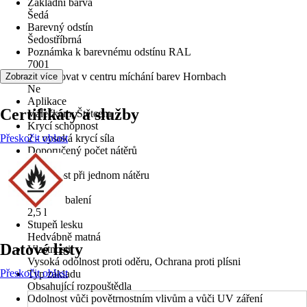
Základní barva
Šedá
Barevný odstín
Šedostříbrná
Poznámka k barevnému odstínu RAL
7001
Lze tónovat v centru míchání barev Hornbach
Zobrazit více
Ne
Aplikace
Certifikáty a služby
Válečkem, Štětcem
Krycí schopnost
Přeskočit oblast
2 - vysoká krycí síla
Doporučený počet nátěrů
2
Vydatnost při jednom nátěru
12 m²/l
Velikost balení
2,5 l
Stupeň lesku
Hedvábně matná
Datové listy
Vlastnosti
Vysoká odolnost proti oděru, Ochrana proti plísni
Přeskočit oblast
Typ základu
Obsahující rozpouštědla
Odolnost vůči povětrnostním vlivům a vůči UV záření