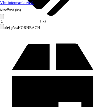
Více informací o zboží
Množství (ks)
1 ks
Prodej přes:
HORNBACH