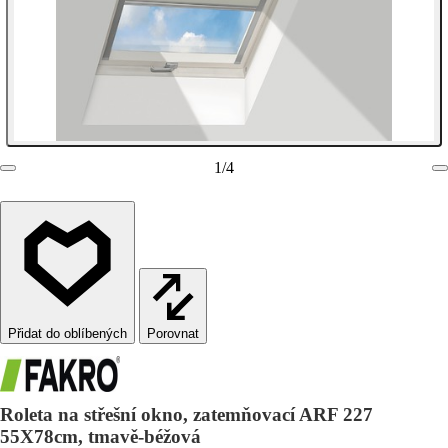
1
/
4
Porovnat
Roleta na střešní okno, zatemňovací ARF 227
55X78cm, tmavě-béžová