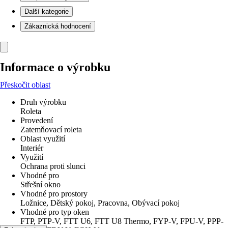
Další kategorie
Zákaznická hodnocení
Informace o výrobku
Přeskočit oblast
Druh výrobku
Roleta
Provedení
Zatemňovací roleta
Oblast využití
Interiér
Využití
Ochrana proti slunci
Vhodné pro
Střešní okno
Vhodné pro prostory
Ložnice, Dětský pokoj, Pracovna, Obývací pokoj
Vhodné pro typ oken
FTP, PTP-V, FTT U6, FTT U8 Thermo, FYP-V, FPU-V, PPP-