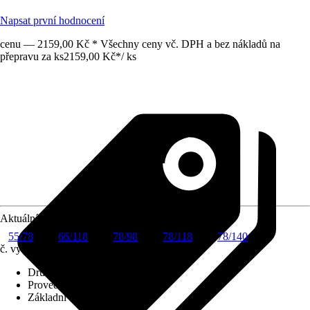
Napsat první hodnocení
cenu — 2159,00 Kč * Všechny ceny vč. DPH a bez nákladů na
přepravu za ks
2159,00 Kč
*
/
ks
Aktuální velikost okna
55/78
66/118
78/98
78/118
78/140
č. výrobku
6260473
Druh výrobku
:
Roleta
Provedení
:
Zatemňovací roleta
Základní barva
:
Béžová