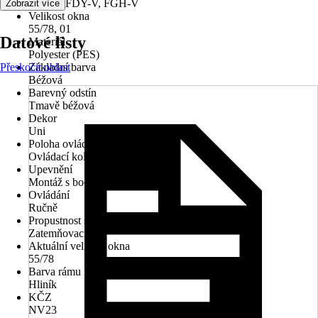
V, PTP, FDY-V, FGH-V
Zobrazit více
Velikost okna
55/78, 01
Datové listy
Materiál
Polyester (PES)
Přeskočit oblast
Základní barva
Béžová
Barevný odstín
Tmavě béžová
Dekor
Uni
Poloha ovládacího mechanismu
Ovládací kolejnice
Upevnění
Montáž s bočním vedením
Ovládání
Ručně
Propustnost světla
Zatemňovací
Aktuální velikost okna
55/78
Barva rámu
Hliník
KČZ
NV23