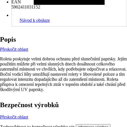
EAN
5902411031152
Návod k obsluze
Popis
Přeskočit oblast
Roleta poskytuje velmi dobrou ochranu před slunečnímí paprsky. Jejím
použitím můžete při velmi slunných dnech dosáhnout celkového
zatemnění místnosti ve chvílích, kdy potřebujete odpočivat a relaxovat.
Boční vodicí lišty umožňují nastavení rolety v libovolené poloze a tím
regulovat intenzitu dopadajícího až do zatemňení místnosti. Roleta
příspiva k omezení tepelných ztrát v topném období a také chrání před
škodlivýmí UV paprsky.
Bezpečnost výrobků
Přeskočit oblast
Zodpovědnost za bezpečnost výrobku viz
.