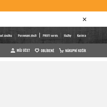
vat zásilku
Porovnání zboží
PROFI servis
Služby
Kariéra
MŮJ ÚČET
OBLÍBENÉ
NÁKUPNÍ KOŠÍK