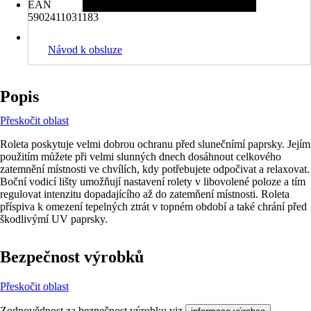
EAN
5902411031183
Návod k obsluze
Popis
Přeskočit oblast
Roleta poskytuje velmi dobrou ochranu před slunečnímí paprsky. Jejím
použitím můžete při velmi slunných dnech dosáhnout celkového
zatemnění místnosti ve chvílích, kdy potřebujete odpočivat a relaxovat.
Boční vodicí lišty umožňují nastavení rolety v libovolené poloze a tím
regulovat intenzitu dopadajícího až do zatemňení místnosti. Roleta
příspiva k omezení tepelných ztrát v topném období a také chrání před
škodlivýmí UV paprsky.
Bezpečnost výrobků
Přeskočit oblast
Zodpovědnost za bezpečnost výrobku viz
.