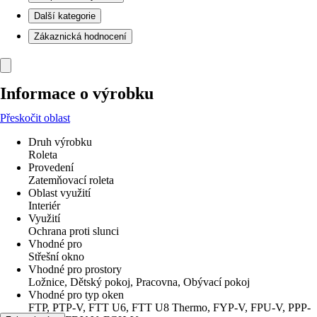
Další kategorie
Zákaznická hodnocení
Informace o výrobku
Přeskočit oblast
Druh výrobku
Roleta
Provedení
Zatemňovací roleta
Oblast využití
Interiér
Využití
Ochrana proti slunci
Vhodné pro
Střešní okno
Vhodné pro prostory
Ložnice, Dětský pokoj, Pracovna, Obývací pokoj
Vhodné pro typ oken
FTP, PTP-V, FTT U6, FTT U8 Thermo, FYP-V, FPU-V, PPP-