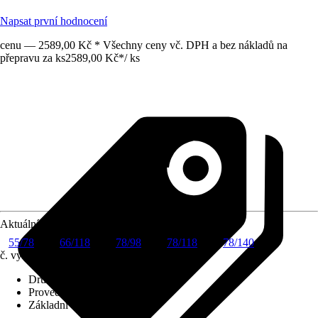
Napsat první hodnocení
cenu — 2589,00 Kč * Všechny ceny vč. DPH a bez nákladů na
přepravu za ks
2589,00 Kč
*
/
ks
Aktuální velikost okna
55/78
66/118
78/98
78/118
78/140
č. výrobku
6260474
Druh výrobku
:
Roleta
Provedení
:
Zatemňovací roleta
Základní barva
:
Béžová