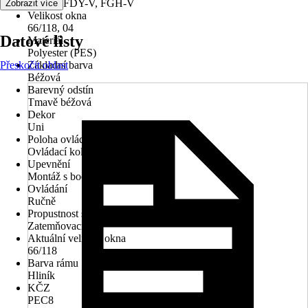
V, PTP, FDY-V, FGH-V
Zobrazit více
Velikost okna
66/118, 04
Datové listy
Materiál
Polyester (PES)
Přeskočit oblast
Základní barva
Béžová
Barevný odstín
Tmavě béžová
Dekor
Uni
Poloha ovládacího mechanismu
Ovládací kolejnice
Upevnění
Montáž s bočním vedením
Ovládání
Ručně
Propustnost světla
Zatemňovací
Aktuální velikost okna
66/118
Barva rámu
Hliník
KČZ
PEC8