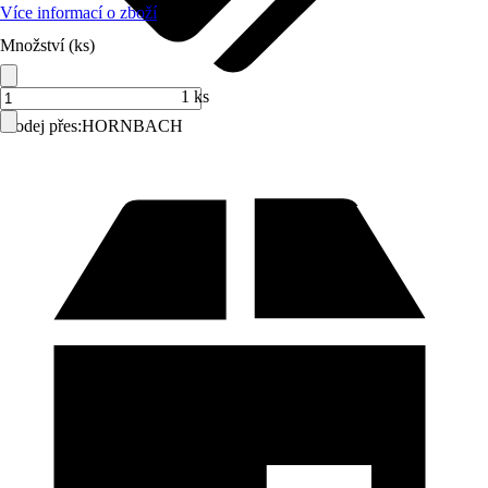
Více informací o zboží
Množství (ks)
1 ks
Prodej přes:
HORNBACH