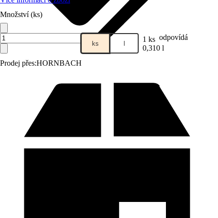
Množství (ks)
odpovídá
1 ks
ks
l
0,310 l
Prodej přes:
HORNBACH