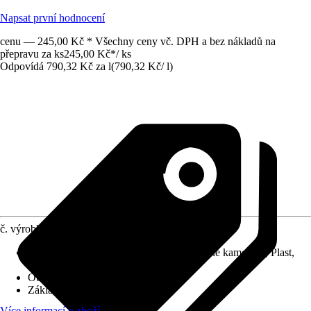
Napsat první hodnocení
cenu — 245,00 Kč * Všechny ceny vč. DPH a bez nákladů na
přepravu za ks
245,00 Kč
*
/
ks
Odpovídá 790,32 Kč za l
(
790,32 Kč
/
l
)
č. výrobku
10617120
Použitelné pro
:
Keramika, Obklady z jemné kameniny, Plast,
Sklo
Oblast využití
:
Interiér, Exteriér
Základní barva
:
Hnědá
Více informací o zboží