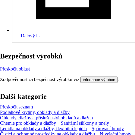
Datový list
Bezpečnost výrobků
Přeskočit oblast
Zodpovědnost za bezpečnost výrobku viz
.
informace výrobce
Další kategorie
Přeskočit seznam
Podlahové krytiny, obklady a dlažby
Obklady, dlažby a příslušenství obkladů a dlažeb
Chemie pro obklady a dlažby
Sanitární silikony a tmely
Lepidla na obklady a dlažby, flexibilní lepidla
Spárovací hmoty
Čisticí a ochranné prostředky na obklady a dlažbu
Nivelační hmoty