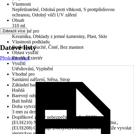
Vlastnosti
Nepřetíratelné, Odolná proti vlhkosti, S protiplísňovou
ochranou, Odolný vůči UV záření
Obsah
310 ml
Použitelné pro
Zobrazit více
Keramika, Obklady z jemné kameniny, Plast, Sklo
Vlastnosti podkladu
Datové listy
Bezprašné, Suché, Čisté, Bez mastnot
Oblast využití
Přeskočit oblast
Interiér, Exteriér
Využití
Utěsňování, Vyplnění
Vhodné pro
Sanitární zařízení, Stěna, Strop
Základní barva
Hnědá
Barevný odstín
Bali hnědá
Doba vytvrzení
3 mm za den
Doplňkové znaky nebezpečnosti (věty EUH)
(EUH210) Na vyžádání je k dispozici bezpečnostní list.,
(EUH208) Obsahuje 2-octyl-2H-isothiazol-3-on. Může vyvolat
alergickou reakci.