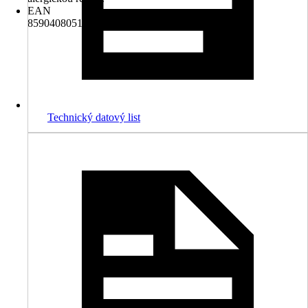
EAN
8590408051701
Technický datový list