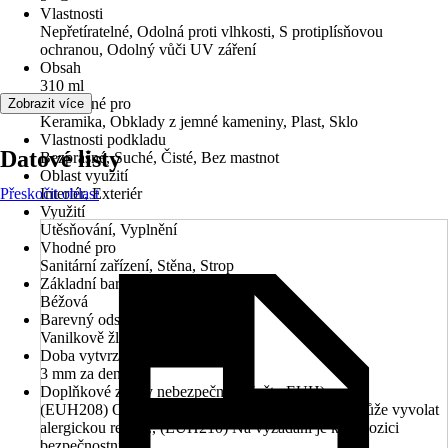
Vlastnosti
Nepřetíratelné, Odolná proti vlhkosti, S protiplísňovou
ochranou, Odolný vůči UV záření
Obsah
310 ml
Použitelné pro
Zobrazit více
Keramika, Obklady z jemné kameniny, Plast, Sklo
Vlastnosti podkladu
Datové listy
Bezprašné, Suché, Čisté, Bez mastnot
Oblast využití
Přeskočit oblast
Interiér, Exteriér
Využití
Utěsňování, Vyplnění
Vhodné pro
Sanitární zařízení, Stěna, Strop
Základní barva
Béžová
Barevný odstín
Vanilkově žlutá
Doba vytvrzení
3 mm za den
Doplňkové znaky nebezpečnosti (věty EUH)
(EUH208) Obsahuje 2-octyl-2H-isothiazol-3-on. Může vyvolat
alergickou reakci., (EUH210) Na vyžádání je k dispozici
bezpečnostní list.