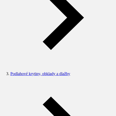
Podlahové krytiny, obklady a dlažby