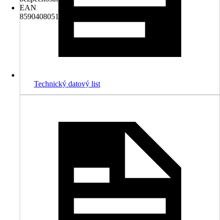
EAN
8590408051503
Technický datový list