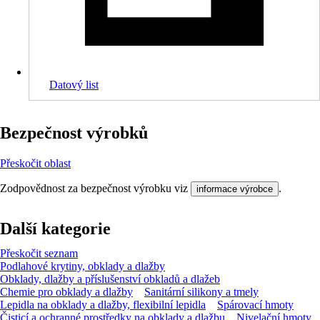
Datový list
Bezpečnost výrobků
Přeskočit oblast
Zodpovědnost za bezpečnost výrobku viz
.
informace výrobce
Další kategorie
Přeskočit seznam
Podlahové krytiny, obklady a dlažby
Obklady, dlažby a příslušenství obkladů a dlažeb
Chemie pro obklady a dlažby
Sanitární silikony a tmely
Lepidla na obklady a dlažby, flexibilní lepidla
Spárovací hmoty
Čisticí a ochranné prostředky na obklady a dlažbu
Nivelační hmoty