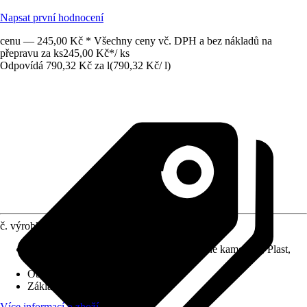
Napsat první hodnocení
cenu — 245,00 Kč * Všechny ceny vč. DPH a bez nákladů na
přepravu za ks
245,00 Kč
*
/
ks
Odpovídá 790,32 Kč za l
(
790,32 Kč
/
l
)
č. výrobku
10617118
Použitelné pro
:
Keramika, Obklady z jemné kameniny, Plast,
Sklo
Oblast využití
:
Interiér, Exteriér
Základní barva
:
Béžová
Více informací o zboží