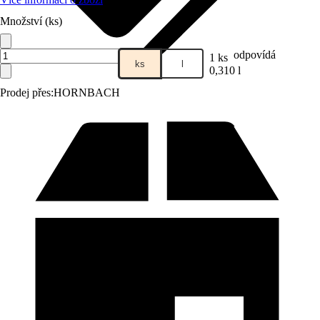
Množství (ks)
odpovídá
1 ks
ks
l
0,310 l
Prodej přes:
HORNBACH