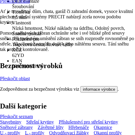
Přeskočit oblast
Druh montáže
Šroubování
Ať je to rodinný dům, chata, garáž či zahradní domek, vysoce kvalitní
Tloušťka
plechové střešní systémy PRECIT nabízejí zcela novou podobu
0,5 mm
krytiny.
Vlastnosti
Nízká hmotnost, Nízké náklady na údržbu, Odolný povrch,
Pomocí sněhových zábran ochráníte sebe i své blízké před sesuvy
Snadná montáž
sněhu. Při správném umístění zábran se sníh rozprostře rovnoměrně po
Použitelné pro
střeše, díky čemuž nemůže dojít k jeho náhlému sesuvu. Tání sněhu
Trapézová deska, Kovové tašky
tak probíhá kontrolovaně.
KČZ
62YD
EAN
Bezpečnost výrobků
5948988058956
Přeskočit oblast
Zodpovědnost za bezpečnost výrobku viz
.
informace výrobce
Další kategorie
Přeskočit seznam
Stavebniny
Střešní krytiny
Příslušenství pro střešní krytiny
Sněhové zábrany
Závětrné lišty
Hřebenáče
Okapnice
U - profily
L - profily
Odvodňovací žlábky
Okapní profily