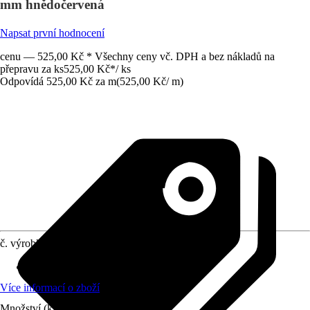
mm hnědočervená
Napsat první hodnocení
cenu — 525,00 Kč * Všechny ceny vč. DPH a bez nákladů na
přepravu za ks
525,00 Kč
*
/
ks
Odpovídá 525,00 Kč za m
(
525,00 Kč
/
m
)
č. výrobku
6642485
Délka
:
1 000 mm
Více informací o zboží
Množství (ks)