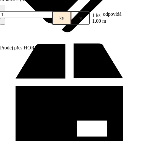
odpovídá
1 ks
ks
m
1,00 m
Prodej přes:
HORNBACH