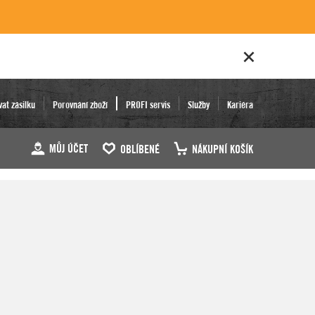
vat zásilku
Porovnání zboží
PROFI servis
Služby
Kariéra
MŮJ ÚČET
OBLÍBENÉ
NÁKUPNÍ KOŠÍK