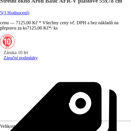
Střešní okno Aron Basic AFR-V plastové 55x78 cm
5
(3 Hodnocení)
cenu — 7125,00 Kč * Všechny ceny vč. DPH a bez nákladů na
přepravu za ks
7125,00 Kč
*
/
ks
Záruka 10 let
Záruční podmínky
Velikost (šxv) v cm