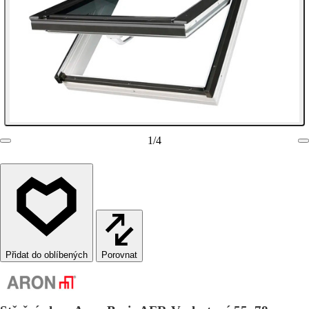
1
/
4
Porovnat