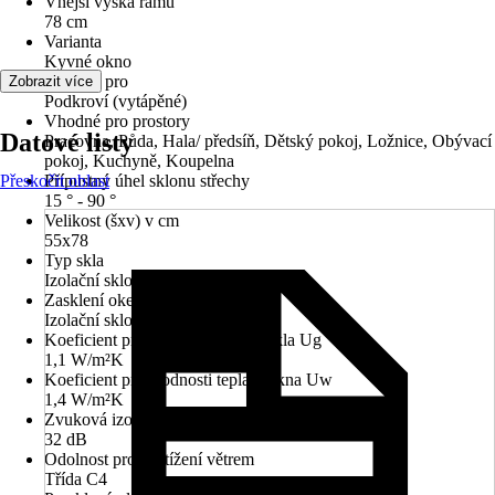
Vnější výška rámu
78 cm
Varianta
Kyvné okno
Vhodné pro
Zobrazit více
Podkroví (vytápěné)
Vhodné pro prostory
Datové listy
Pracovna, Půda, Hala/ předsíň, Dětský pokoj, Ložnice, Obývací
pokoj, Kuchyně, Koupelna
Přeskočit oblast
Přípustný úhel sklonu střechy
15 ° - 90 °
Velikost (šxv) v cm
55x78
Typ skla
Izolační sklo
Zasklení oken
Izolační sklo U3
Koeficient průchodnosti tepla u skla Ug
1,1 W/m²K
Koeficient průchodnosti tepla u okna Uw
1,4 W/m²K
Zvuková izolace (Rw)
32 dB
Odolnost proti zatížení větrem
Třída C4