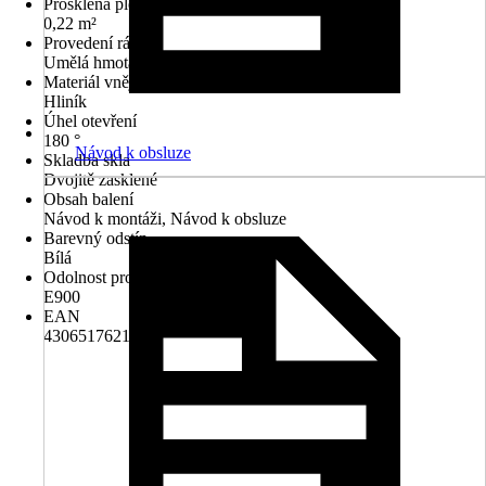
Prosklená plocha
0,22 m²
Provedení rámu
Umělá hmota s ocelovým jádrem
Materiál vnějšího zakrytí
Hliník
Úhel otevření
180 °
Návod k obsluze
Skladba skla
Dvojitě zasklené
Obsah balení
Návod k montáži, Návod k obsluze
Barevný odstín
Bílá
Odolnost proti nárazovému dešti
E900
EAN
4306517621421