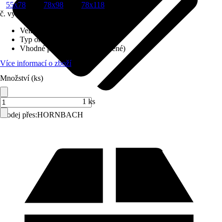
55x78
78x98
78x118
č. výrobku
10577776
Velikost (šxv) v cm
:
55x78
Typ okna
:
AFR-V Basic
Vhodné pro
:
Podkroví (vytápěné)
Více informací o zboží
Množství (ks)
1 ks
Prodej přes:
HORNBACH