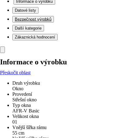
Informace o výrobku
Datové listy
Bezpečnost výrobků
Další kategorie
Zákaznická hodnocení
Informace o výrobku
Přeskočit oblast
Druh výrobku
Okno
Provedení
Střešní okno
Typ okna
AFR-V Basic
Velikost okna
01
Vnější šířka rámu
55 cm