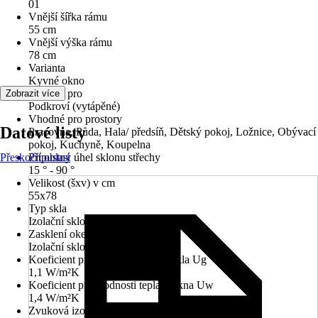
01
Vnější šířka rámu
55 cm
Vnější výška rámu
78 cm
Varianta
Kyvné okno
Vhodné pro
Zobrazit více
Podkroví (vytápěné)
Vhodné pro prostory
Datové listy
Pracovna, Půda, Hala/ předsíň, Dětský pokoj, Ložnice, Obývací
pokoj, Kuchyně, Koupelna
Přeskočit oblast
Přípustný úhel sklonu střechy
15 ° - 90 °
Velikost (šxv) v cm
55x78
Typ skla
Izolační sklo
Zasklení oken
Izolační sklo U3
Koeficient průchodnosti tepla u skla Ug
1,1 W/m²K
Koeficient průchodnosti tepla u okna Uw
1,4 W/m²K
Zvuková izolace (Rw)