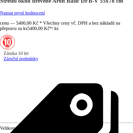
Střešní okno dřevěné Aron Basic DFB-V 55x78 cm
Napsat první hodnocení
cenu — 5400,00 Kč * Všechny ceny vč. DPH a bez nákladů na
přepravu za ks
5400,00 Kč
*
/
ks
Záruka 10 let
Záruční podmínky
Velikost (šxv) v cm