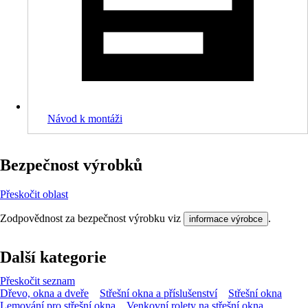
Návod k montáži
Bezpečnost výrobků
Přeskočit oblast
Zodpovědnost za bezpečnost výrobku viz
.
informace výrobce
Další kategorie
Přeskočit seznam
Dřevo, okna a dveře
Střešní okna a příslušenství
Střešní okna
Lemování pro střešní okna
Venkovní rolety na střešní okna