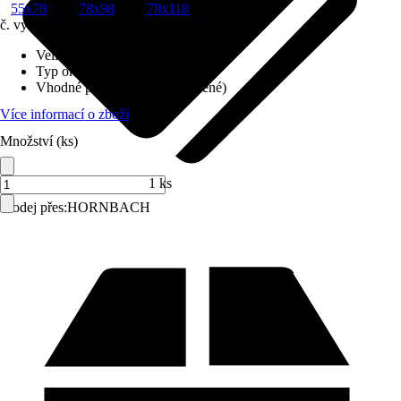
55x78
78x98
78x118
č. výrobku
10577777
Velikost (šxv) v cm
:
55x78
Typ okna
:
DFB-V Basic
Vhodné pro
:
Podkroví (vytápěné)
Více informací o zboží
Množství (ks)
1 ks
Prodej přes:
HORNBACH