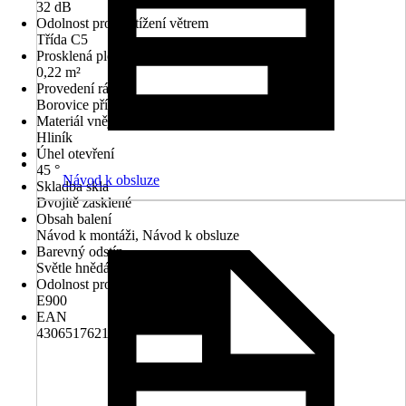
32 dB
Odolnost proti zatížení větrem
Třída C5
Prosklená plocha
0,22 m²
Provedení rámu
Borovice přírodní
Materiál vnějšího zakrytí
Hliník
Úhel otevření
45 °
Návod k obsluze
Skladba skla
Dvojitě zasklené
Obsah balení
Návod k montáži, Návod k obsluze
Barevný odstín
Světle hnědá
Odolnost proti nárazovému dešti
E900
EAN
4306517621254