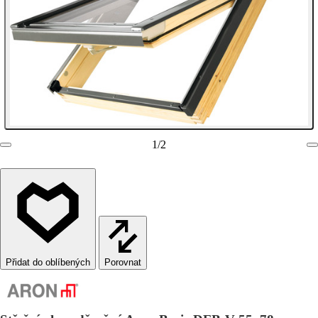
1
/
2
Porovnat