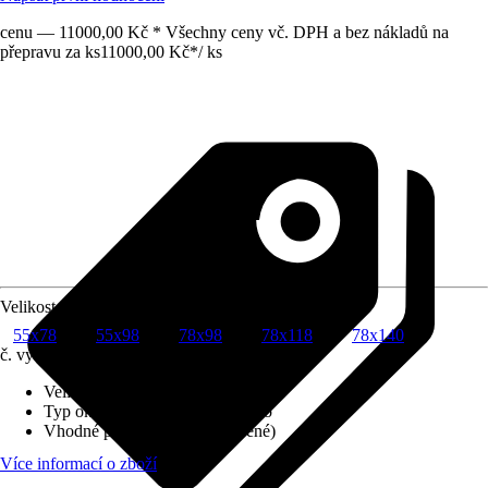
cenu — 11000,00 Kč * Všechny ceny vč. DPH a bez nákladů na
přepravu za ks
11000,00 Kč
*
/
ks
Velikost (šxv) v cm
55x78
55x98
78x98
78x118
78x140
č. výrobku
12188769
Velikost (šxv) v cm
:
78x140
Typ okna
:
Výklopně kyvné okno
Vhodné pro
:
Podkroví (vytápěné)
Více informací o zboží