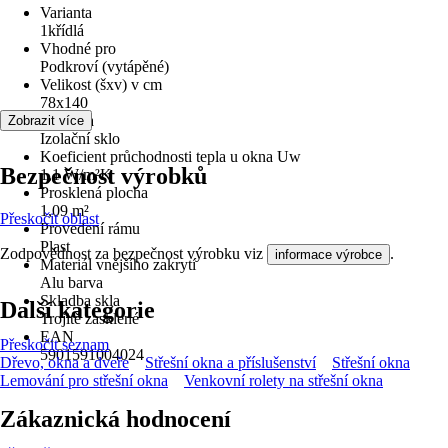
Varianta
1křídlá
Vhodné pro
Podkroví (vytápěné)
Velikost (šxv) v cm
78x140
Typ skla
Zobrazit více
Izolační sklo
Koeficient průchodnosti tepla u okna Uw
Bezpečnost výrobků
1,1 W/m²K
Prosklená plocha
1,09 m²
Přeskočit oblast
Provedení rámu
Plast
Zodpovědnost za bezpečnost výrobku viz
.
informace výrobce
Materiál vnějšího zakrytí
Alu barva
Skladba skla
Další kategorie
Trojitě zasklené
EAN
Přeskočit seznam
5901591004024
Dřevo, okna a dveře
Střešní okna a příslušenství
Střešní okna
Lemování pro střešní okna
Venkovní rolety na střešní okna
Zákaznická hodnocení