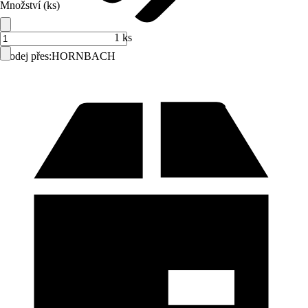
Množství (ks)
1 ks
Prodej přes:
HORNBACH