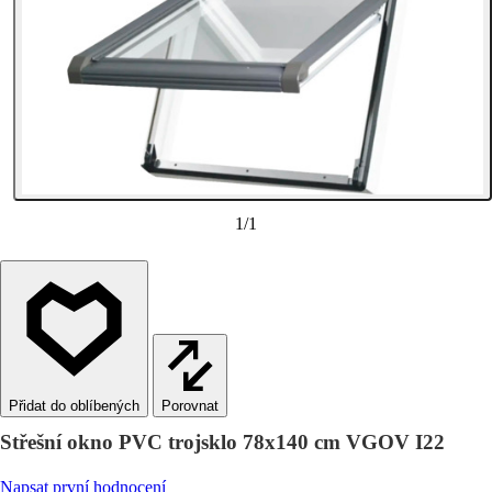
1
/
1
Porovnat
Střešní okno PVC trojsklo 78x140 cm VGOV I22
Napsat první hodnocení