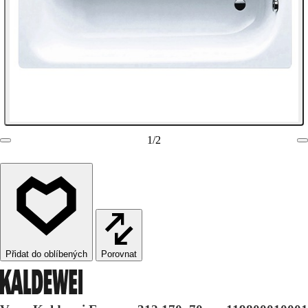
1
/
2
Porovnat