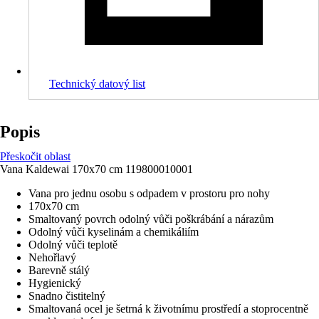
Technický datový list
Popis
Přeskočit oblast
Vana Kaldewai 170x70 cm 119800010001
Vana pro jednu osobu s odpadem v prostoru pro nohy
170x70 cm
Smaltovaný povrch odolný vůči poškrábání a nárazům
Odolný vůči kyselinám a chemikáliím
Odolný vůči teplotě
Nehořlavý
Barevně stálý
Hygienický
Snadno čistitelný
Smaltovaná ocel je šetrná k životnímu prostředí a stoprocentně