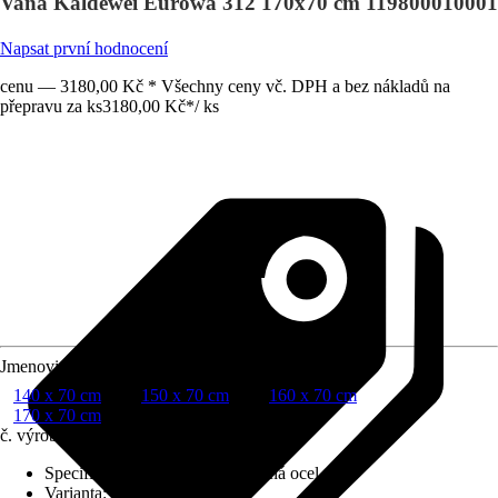
Vana Kaldewei Eurowa 312 170x70 cm 119800010001
Napsat první hodnocení
cenu — 3180,00 Kč * Všechny ceny vč. DPH a bez nákladů na
přepravu za ks
3180,00 Kč
*
/
ks
Jmenovitý rozmer (DxŠ)
140 x 70 cm
150 x 70 cm
160 x 70 cm
170 x 70 cm
č. výrobku
5000782
Specifikace materiálu
:
Smaltovaná ocel
Varianta
:
Obdélníková vana