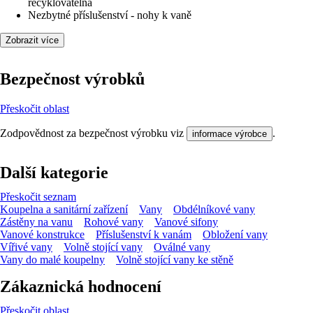
recyklovatelná
Nezbytné příslušenství - nohy k vaně
Zobrazit více
Bezpečnost výrobků
Přeskočit oblast
Zodpovědnost za bezpečnost výrobku viz
.
informace výrobce
Další kategorie
Přeskočit seznam
Koupelna a sanitární zařízení
Vany
Obdélníkové vany
Zástěny na vanu
Rohové vany
Vanové sifony
Vanové konstrukce
Příslušenství k vanám
Obložení vany
Vířivé vany
Volně stojící vany
Oválné vany
Vany do malé koupelny
Volně stojící vany ke stěně
Zákaznická hodnocení
Přeskočit oblast