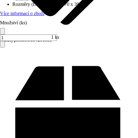
Rozměry (DxŠxV)
:
170 x 70 x 39 cm
Více informací o zboží
Množství (ks)
1 ks
Prodej přes:
HORNBACH