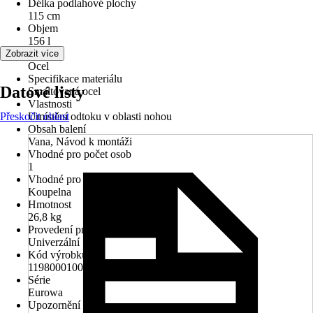
Délka podlahové plochy
115 cm
Objem
156 l
Materiál
Zobrazit více
Ocel
Specifikace materiálu
Datové listy
Smaltovaná ocel
Vlastnosti
Přeskočit oblast
Umístění odtoku v oblasti nohou
Obsah balení
Vana, Návod k montáži
Vhodné pro počet osob
1
Vhodné pro prostory
Koupelna
Hmotnost
26,8 kg
Provedení pro rohovou montáž
Univerzální
Kód výrobku
119800010001
Série
Eurowa
Upozornění