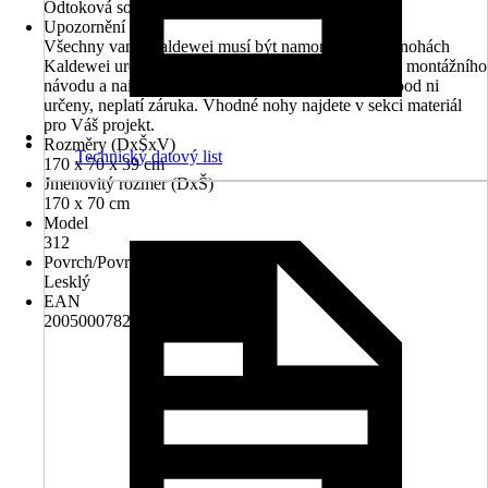
Odtoková souprava a nohy nejsou součástí dodávky
Upozornění
Všechny vany Kaldewei musí být namontovány na nohách
Kaldewei určených k příslušné vaně. Při nedodržení montážního
návodu a nainstalování vany bez nohou, které jsou pod ni
určeny, neplatí záruka. Vhodné nohy najdete v sekci materiál
pro Váš projekt.
Rozměry (DxŠxV)
Technický datový list
170 x 70 x 39 cm
Jmenovitý rozmer (DxŠ)
170 x 70 cm
Model
312
Povrch/Povrchová úprava
Lesklý
EAN
2005000782008, 4001112075395