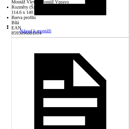
Montáž Vlevo, Montáž Vpravo
Rozměry (ŠxV)
114.6 x 140 cm
Barva profilu
Bílá
EAN
Návod k montáži
8595096881814