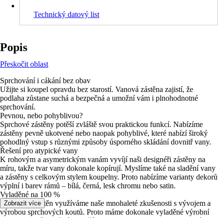
Technický datový list
Popis
Přeskočit oblast
Sprchování i cákání bez obav
Užijte si koupel opravdu bez starostí. Vanová zástěna zajistí, že
podlaha zůstane suchá a bezpečná a umožní vám i plnohodnotné
sprchování.
Pevnou, nebo pohyblivou?
Sprchové zástěny potěší zvláště svou praktickou funkcí. Nabízíme
zástěny pevně ukotvené nebo naopak pohyblivé, které nabízí široký
pohodlný vstup s různými způsoby úsporného skládání dovnitř vany.
Řešení pro atypické vany
K rohovým a asymetrickým vanám vyvíjí naši designéři zástěny na
míru, takže tvar vany dokonale kopírují. Myslíme také na sladění vany
a zástěny s celkovým stylem koupelny. Proto nabízíme varianty dekorů
výplní i barev rámů – bílá, černá, lesk chromu nebo satin.
Vyladěné na 100 %
Při výrobě zástěn využíváme naše mnohaleté zkušenosti s vývojem a
Zobrazit více
výrobou sprchových koutů. Proto máme dokonale vyladěné výrobní