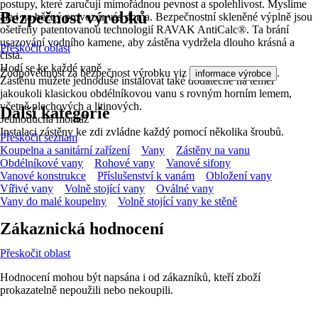
postupy, které zaručují mimořádnou pevnost a spolehlivost. Myslíme
Bezpečnost výrobků
ale i na běžný provoz u vás doma. Bezpečnostní skleněné výplně jsou
ošetřeny patentovanou technologií RAVAK AntiCalc®. Ta brání
usazování vodního kamene, aby zástěna vydržela dlouho krásná a
Přeskočit oblast
čistá.
Hodí se ke každé vaně
Zodpovědnost za bezpečnost výrobku viz
.
informace výrobce
Zástěnu můžete jednoduše instalovat také dodatečně na téměř
jakoukoli klasickou obdélníkovou vanu s rovným horním lemem,
včetně plechových a litinových.
Další kategorie
Jednoduchá montáž
Instalaci zástěny ke zdi zvládne každý pomocí několika šroubů.
Přeskočit seznam
Koupelna a sanitární zařízení
Vany
Zástěny na vanu
Obdélníkové vany
Rohové vany
Vanové sifony
Vanové konstrukce
Příslušenství k vanám
Obložení vany
Vířivé vany
Volně stojící vany
Oválné vany
Vany do malé koupelny
Volně stojící vany ke stěně
Zákaznická hodnocení
Přeskočit oblast
Hodnocení mohou být napsána i od zákazníků, kteří zboží
prokazatelně nepoužili nebo nekoupili.