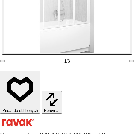
1
/
3
Porovnat