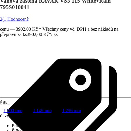
Vanová zástěna RAVAK VS3 115 White+Rain
795S010041
2
(1 Hodnocení)
cenu — 3902,00 Kč * Všechny ceny vč. DPH a bez nákladů na
přepravu za ks
3902,00 Kč
*
/
ks
Šířka
1 000 mm
1 146 mm
1 296 mm
č. výrobku
8344373
Provedení
:
Vanová zástěna
Šířka
:
1 146 mm