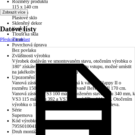
Rozměry produktu
115 x 140 cm
Typ skla
Zobrazit více
Plastové sklo
Skleněný dekor
Datové listy
Kapky
Tloušťka skla
Přeskočit oblast
3 mm
Povrchová úprava
Bez povlaku
Zvláštnosti výrobku
Výrobek dodáván ve smontovaném stavu, otočením výrobku o
180° získáte pravou nebo levou variantu vstupu, možné umístit
na jakékoliv vany klasického tvaru
Upozornění
Vanová zástěna VS3 100 je vhodná k vaně BeHappy II o
rozměru 150, 160 cm, VS3 115 k vaně BeHappy II 170 cm.
Vanová zástěna VS3 100 má ve složeném stavu šířku 340 mm, k
VS3 115 má šířku 392 a VS3 130 má šířku 444 mm. Otočením
výrobku o 180° získáme variantu vstupu zprava či zleva.
Série
Supernova
Kód výrobku
795S010041
Druh montáže