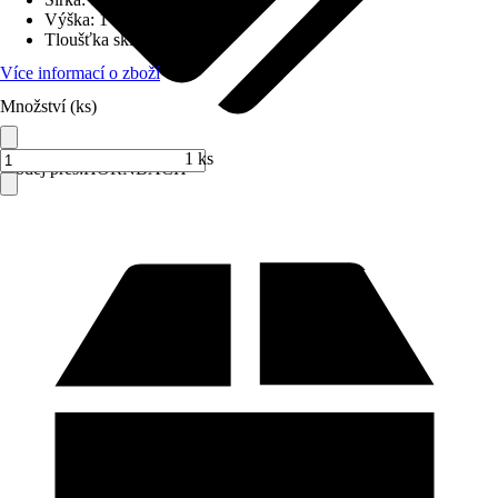
Výška
:
1 400 mm
Tloušťka skla
:
3 mm
Více informací o zboží
Množství (ks)
1 ks
Prodej přes:
HORNBACH