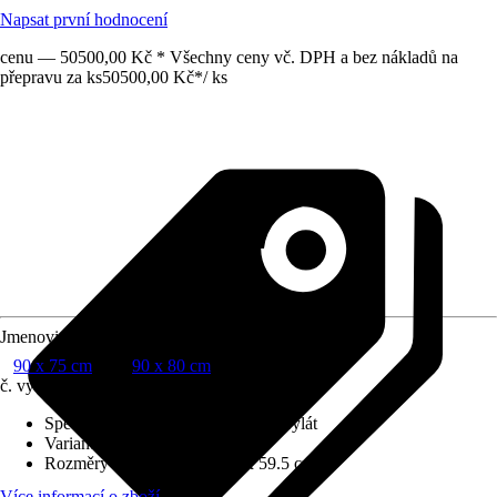
Napsat první hodnocení
cenu — 50500,00 Kč * Všechny ceny vč. DPH a bez nákladů na
přepravu za ks
50500,00 Kč
*
/
ks
Jmenovitý rozmer (DxŠ)
90 x 75 cm
90 x 80 cm
č. výrobku
10391935
Specifikace materiálu
:
Sanitární akrylát
Varianta
:
Oválná vana
Rozměry (DxŠxV)
:
90 x 80 x 59.5 cm
Více informací o zboží