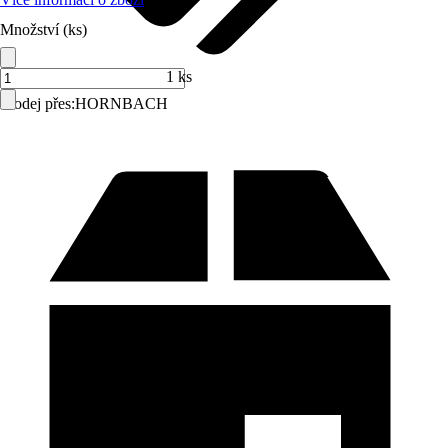
Množství (ks)
1 ks
Prodej přes:
HORNBACH