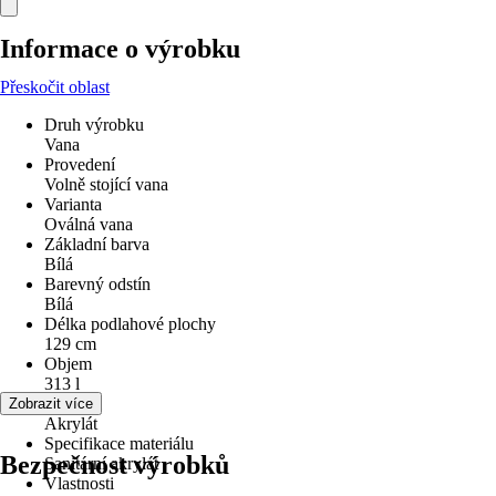
Informace o výrobku
Přeskočit oblast
Druh výrobku
Vana
Provedení
Volně stojící vana
Varianta
Oválná vana
Základní barva
Bílá
Barevný odstín
Bílá
Délka podlahové plochy
129 cm
Objem
313 l
Materiál
Zobrazit více
Akrylát
Specifikace materiálu
Bezpečnost výrobků
Sanitární akrylát
Vlastnosti