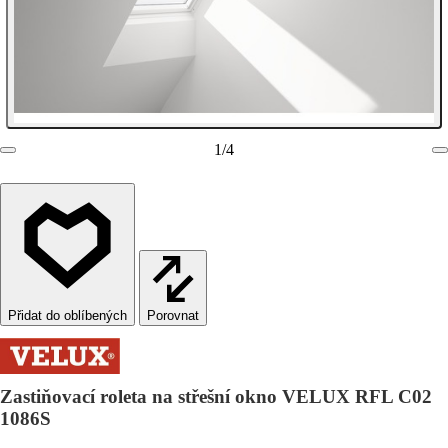
1
/
4
Porovnat
Zastiňovací roleta na střešní okno VELUX RFL C02
1086S