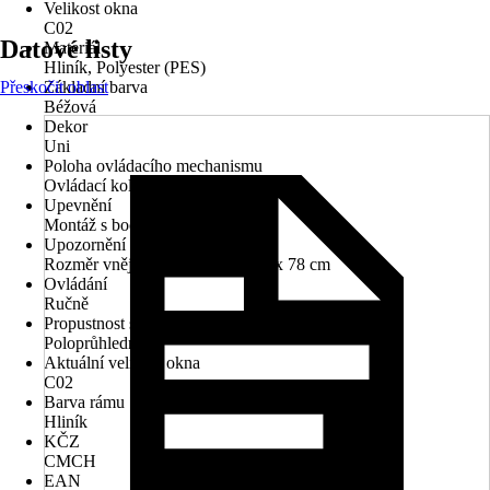
Velikost okna
C02
Datové listy
Materiál
Hliník, Polyester (PES)
Přeskočit oblast
Základní barva
Béžová
Dekor
Uni
Poloha ovládacího mechanismu
Ovládací kolejnice
Upevnění
Montáž s bočním vedením
Upozornění
Rozměr vnějšího rámu okna - 55 x 78 cm
Ovládání
Ručně
Propustnost světla
Poloprůhledný
Aktuální velikost okna
C02
Barva rámu
Hliník
KČZ
CMCH
EAN