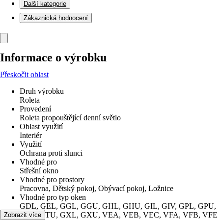
Další kategorie
Zákaznická hodnocení
Informace o výrobku
Přeskočit oblast
Druh výrobku
Roleta
Provedení
Roleta propouštějící denní světlo
Oblast využití
Interiér
Využití
Ochrana proti slunci
Vhodné pro
Střešní okno
Vhodné pro prostory
Pracovna, Dětský pokoj, Obývací pokoj, Ložnice
Vhodné pro typ oken
GDL, GEL, GGL, GGU, GHL, GHU, GIL, GIV, GPL, GPU,
GTL, GTU, GXL, GXU, VEA, VEB, VEC, VFA, VFB, VFE
Zobrazit více