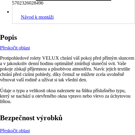
5702326028496
Návod k montáži
Popis
Přeskočit oblast
Protipohledové rolety VELUX chrání váš pokoj před přímým sluncem
a v jakoukoliv denní hodinu optimálně zmírňují sluneční svit. Vaše
pokoje získají příjemnou a působivou atmosféru. Navíc jejich textilie
chrání před cizími pohledy, díky čemuž se můžete zcela uvolněně
věnovat vaší rodině a užívat si tak všední den.
Údaje o typu a velikosti okna naleznete na štítku příslušného typu,
který se nachází u otevřeného okna vpravo nebo vlevo za úchytovou
lištou.
Bezpečnost výrobků
Přeskočit oblast