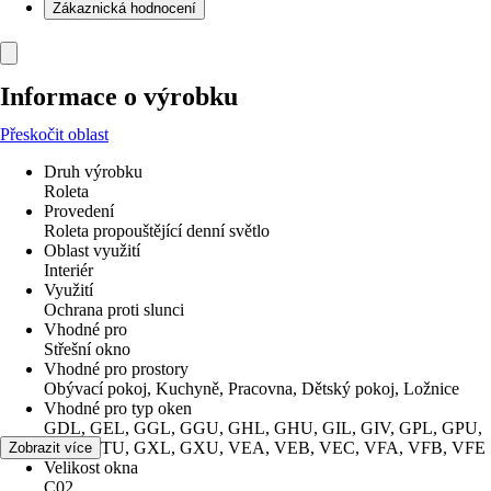
Zákaznická hodnocení
Informace o výrobku
Přeskočit oblast
Druh výrobku
Roleta
Provedení
Roleta propouštějící denní světlo
Oblast využití
Interiér
Využití
Ochrana proti slunci
Vhodné pro
Střešní okno
Vhodné pro prostory
Obývací pokoj, Kuchyně, Pracovna, Dětský pokoj, Ložnice
Vhodné pro typ oken
GDL, GEL, GGL, GGU, GHL, GHU, GIL, GIV, GPL, GPU,
GTL, GTU, GXL, GXU, VEA, VEB, VEC, VFA, VFB, VFE
Zobrazit více
Velikost okna
C02