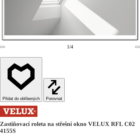
1
/
4
Porovnat
Zastiňovací roleta na střešní okno VELUX RFL C02
4155S