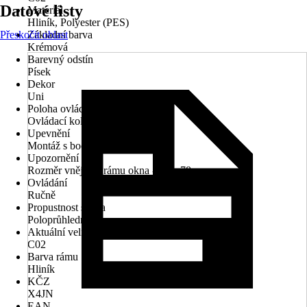
Datové listy
Materiál
Hliník, Polyester (PES)
Přeskočit oblast
Základní barva
Krémová
Barevný odstín
Písek
Dekor
Uni
Poloha ovládacího mechanismu
Ovládací kolejnice
Upevnění
Montáž s bočním vedením
Upozornění
Rozměr vnějšího rámu okna - 55 x 78 cm
Ovládání
Ručně
Propustnost světla
Poloprůhledný
Aktuální velikost okna
C02
Barva rámu
Hliník
KČZ
X4JN
EAN