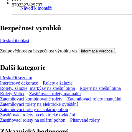
5702327429797
Návod k montáži
Bezpečnost výrobků
Přeskočit oblast
Zodpovědnost za bezpečnost výrobku viz
.
informace výrobce
Další kategorie
Přeskočit seznam
Interiérové dekorace
Rolety a žaluzie
Rolety, žaluzie, markýzy na střešní okna
Rolety na střešní okna
Rolety Velux
Zastiňovací rolety manuální
Zatemňovací kombinované rolety
Zatemňovací rolety manuální
Zatemňovací rolety na elektrické ovládání
Zatemňovací rolety na solární pohon
Zastiňovací rolety na elektrické ovládání
Zastiňovací rolety na solární pohon
Plisované rolety
Zákaznická hodnocení