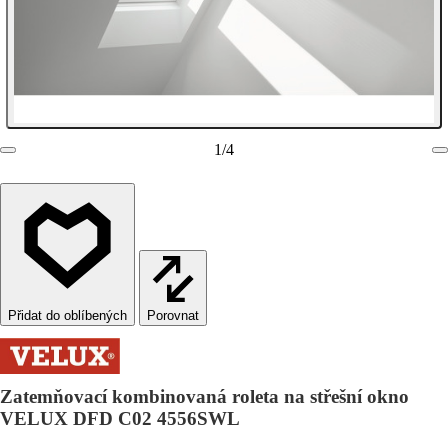
1
/
4
Porovnat
Zatemňovací kombinovaná roleta na střešní okno
VELUX DFD C02 4556SWL