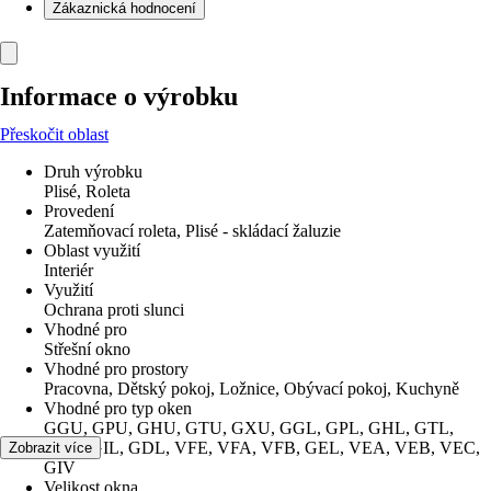
Zákaznická hodnocení
Informace o výrobku
Přeskočit oblast
Druh výrobku
Plisé, Roleta
Provedení
Zatemňovací roleta, Plisé - skládací žaluzie
Oblast využití
Interiér
Využití
Ochrana proti slunci
Vhodné pro
Střešní okno
Vhodné pro prostory
Pracovna, Dětský pokoj, Ložnice, Obývací pokoj, Kuchyně
Vhodné pro typ oken
GGU, GPU, GHU, GTU, GXU, GGL, GPL, GHL, GTL,
GXL, GIL, GDL, VFE, VFA, VFB, GEL, VEA, VEB, VEC,
Zobrazit více
GIV
Velikost okna