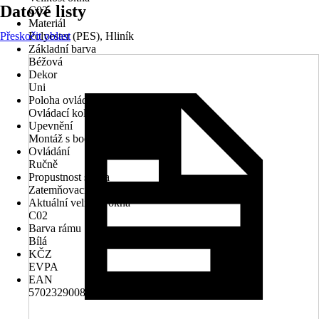
Datové listy
C02
Materiál
Přeskočit oblast
Polyester (PES), Hliník
Základní barva
Béžová
Dekor
Uni
Poloha ovládacího mechanismu
Ovládací kolejnice
Upevnění
Montáž s bočním vedením
Ovládání
Ručně
Propustnost světla
Zatemňovací, Neprůhledný
Aktuální velikost okna
C02
Barva rámu
Bílá
KČZ
EVPA
EAN
5702329008853