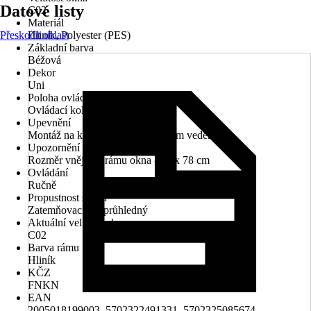
Datové listy
C02
Materiál
Přeskočit oblast
Hliník, Polyester (PES)
Základní barva
Béžová
Dekor
Uni
Poloha ovládacího mechanismu
Ovládací kolejnice
Upevnění
Montáž na křídlo, Montáž s bočním vedením
Upozornění
Rozměr vnějšího rámu okna - 55 x 78 cm
Ovládání
Ručně
Propustnost světla
Zatemňovací, Neprůhledný
Aktuální velikost okna
C02
Barva rámu
Hliník
KČZ
FNKN
EAN
2005018199003, 5702322491331, 5702325085674