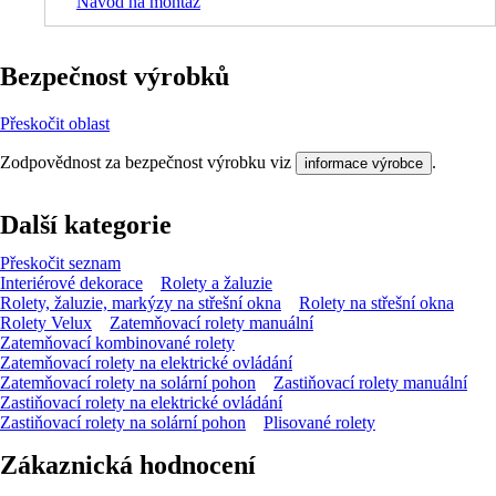
Návod na montáž
Bezpečnost výrobků
Přeskočit oblast
Zodpovědnost za bezpečnost výrobku viz
.
informace výrobce
Další kategorie
Přeskočit seznam
Interiérové dekorace
Rolety a žaluzie
Rolety, žaluzie, markýzy na střešní okna
Rolety na střešní okna
Rolety Velux
Zatemňovací rolety manuální
Zatemňovací kombinované rolety
Zatemňovací rolety na elektrické ovládání
Zatemňovací rolety na solární pohon
Zastiňovací rolety manuální
Zastiňovací rolety na elektrické ovládání
Zastiňovací rolety na solární pohon
Plisované rolety
Zákaznická hodnocení