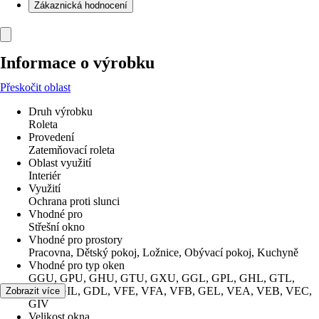
Zákaznická hodnocení
Informace o výrobku
Přeskočit oblast
Druh výrobku
Roleta
Provedení
Zatemňovací roleta
Oblast využití
Interiér
Využití
Ochrana proti slunci
Vhodné pro
Střešní okno
Vhodné pro prostory
Pracovna, Dětský pokoj, Ložnice, Obývací pokoj, Kuchyně
Vhodné pro typ oken
GGU, GPU, GHU, GTU, GXU, GGL, GPL, GHL, GTL,
GXL, GIL, GDL, VFE, VFA, VFB, GEL, VEA, VEB, VEC,
Zobrazit více
GIV
Velikost okna