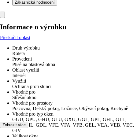
Zákaznická hodnocení
Informace o výrobku
Přeskočit oblast
Druh výrobku
Roleta
Provedení
Plisé na plastová okna
Oblast využití
Interiér
Využití
Ochrana proti slunci
Vhodné pro
Střešní okno
Vhodné pro prostory
Pracovna, Dětský pokoj, Ložnice, Obývací pokoj, Kuchyně
Vhodné pro typ oken
GGU, GPU, GHU, GTU, GXU, GGL, GPL, GHL, GTL,
GXL, GIL, GDL, VFE, VFA, VFB, GEL, VEA, VEB, VEC,
Zobrazit více
GIV
Velikost okna