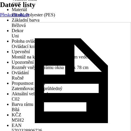
Datové listy
C02
Materiál
Přeskočit oblast
Hliník, Polyester (PES)
Základní barva
Béžová
Dekor
Uni
Poloha ovládacího mechanismu
Ovládací kolejnice
Upevnění
Montáž na křídlo, Montáž s bočním vedením
Upozornění
Rozměr vnějšího rámu okna - 55 x 78 cm
Ovládání
Ručně
Propustnost světla
Zatemňovací, Neprůhledný
Aktuální velikost okna
C02
Barva rámu
Bílá
KČZ
M5H2
EAN
5702328806726