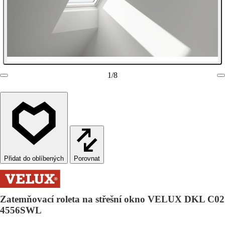
1
/
8
Porovnat
Zatemňovací roleta na střešní okno VELUX DKL C02
4556SWL