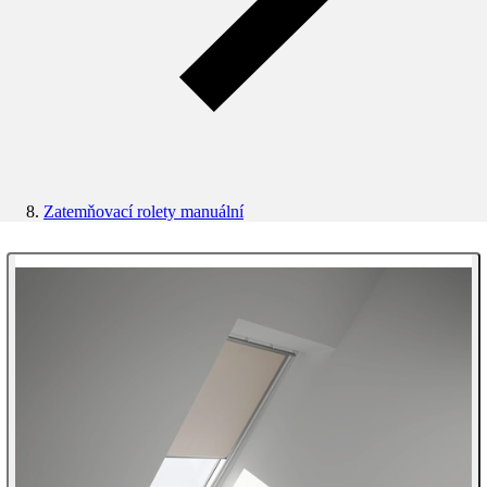
Zatemňovací rolety manuální