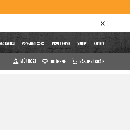
vat zásilku
Porovnání zboží
PROFI servis
Služby
Kariéra
MŮJ ÚČET
OBLÍBENÉ
NÁKUPNÍ KOŠÍK