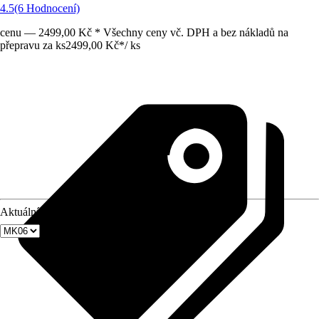
4.5
(6 Hodnocení)
cenu — 2499,00 Kč * Všechny ceny vč. DPH a bez nákladů na
přepravu za ks
2499,00 Kč
*
/
ks
Aktuální velikost okna