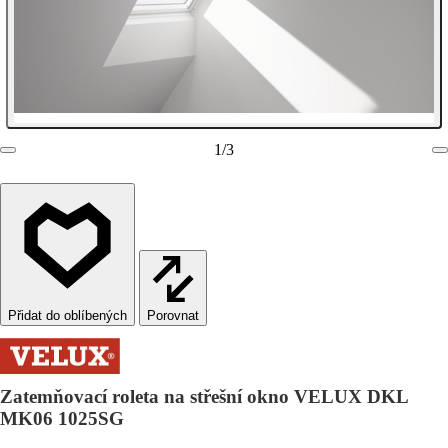
1
/
3
Porovnat
Zatemňovací roleta na střešní okno VELUX DKL
MK06 1025SG