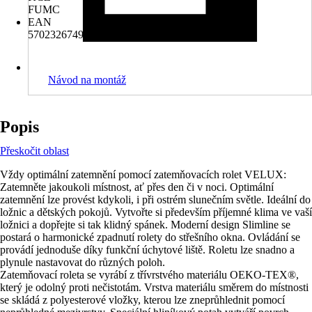
FUMC
EAN
5702326749261
Návod na montáž
Popis
Přeskočit oblast
Vždy optimální zatemnění pomocí zatemňovacích rolet VELUX:
Zatemněte jakoukoli místnost, ať přes den či v noci. Optimální
zatemnění lze provést kdykoli, i při ostrém slunečním světle. Ideální do
ložnic a dětských pokojů. Vytvořte si především příjemné klima ve vaší
ložnici a dopřejte si tak klidný spánek. Moderní design Slimline se
postará o harmonické zpadnutí rolety do střešního okna. Ovládání se
provádí jednoduše díky funkční úchytové liště. Roletu lze snadno a
plynule nastavovat do různých poloh.
Zatemňovací roleta se vyrábí z třívrstvého materiálu OEKO-TEX®,
který je odolný proti nečistotám. Vrstva materiálu směrem do místnosti
se skládá z polyesterové vložky, kterou lze zneprůhlednit pomocí