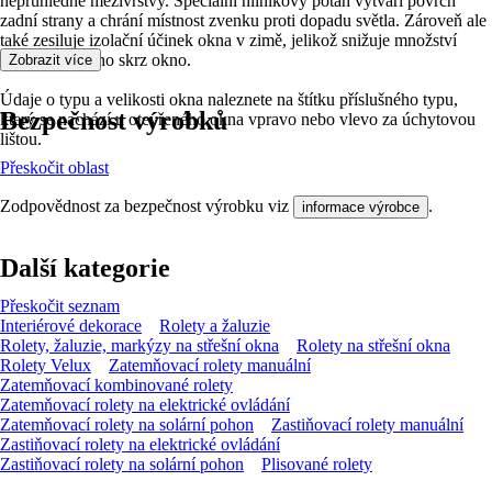
neprůhledné mezivrstvy. Speciální hliníkový potah vytváří povrch
zadní strany a chrání místnost zvenku proti dopadu světla. Zároveň ale
také zesiluje izolační účinek okna v zimě, jelikož snižuje množství
tepla unikajícího skrz okno.
Zobrazit více
Údaje o typu a velikosti okna naleznete na štítku příslušného typu,
Bezpečnost výrobků
který se nachází u otevřeného okna vpravo nebo vlevo za úchytovou
lištou.
Přeskočit oblast
Zodpovědnost za bezpečnost výrobku viz
.
informace výrobce
Další kategorie
Přeskočit seznam
Interiérové dekorace
Rolety a žaluzie
Rolety, žaluzie, markýzy na střešní okna
Rolety na střešní okna
Rolety Velux
Zatemňovací rolety manuální
Zatemňovací kombinované rolety
Zatemňovací rolety na elektrické ovládání
Zatemňovací rolety na solární pohon
Zastiňovací rolety manuální
Zastiňovací rolety na elektrické ovládání
Zastiňovací rolety na solární pohon
Plisované rolety