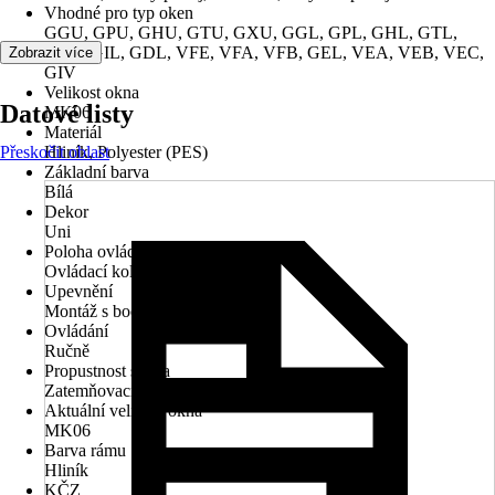
Vhodné pro typ oken
GGU, GPU, GHU, GTU, GXU, GGL, GPL, GHL, GTL,
GXL, GIL, GDL, VFE, VFA, VFB, GEL, VEA, VEB, VEC,
Zobrazit více
GIV
Velikost okna
Datové listy
MK06
Materiál
Přeskočit oblast
Hliník, Polyester (PES)
Základní barva
Bílá
Dekor
Uni
Poloha ovládacího mechanismu
Ovládací kolejnice
Upevnění
Montáž s bočním vedením
Ovládání
Ručně
Propustnost světla
Zatemňovací, Neprůhledný
Aktuální velikost okna
MK06
Barva rámu
Hliník
KČZ