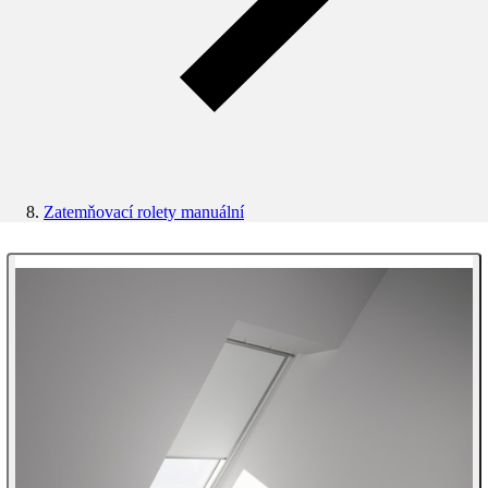
Zatemňovací rolety manuální