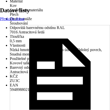
Materiál
Kov
Datové listy
Specifikace materiálu
Plech
Přeskočit oblast
Druh montáže
Šroubování
Odpovídá barevnému odstínu RAL
7016 Antracitová šedá
Tloušťka
0,5 mm
Vlastnosti
Nízká hmotnost, Nízké náklady na údržbu, Odolný povrch,
Snadná montáž
Použitelné pro
Kovové tašky
Barevný odstín
Antracitová šedá
KČZ
ZU3C
EAN
5948988021639, 5948988039146