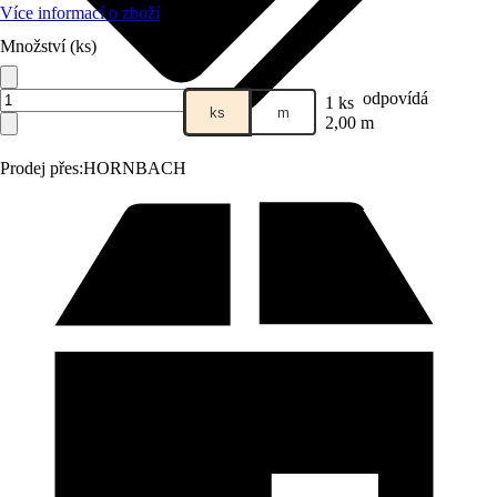
Více informací o zboží
Množství (ks)
odpovídá
1 ks
ks
m
2,00 m
Prodej přes:
HORNBACH