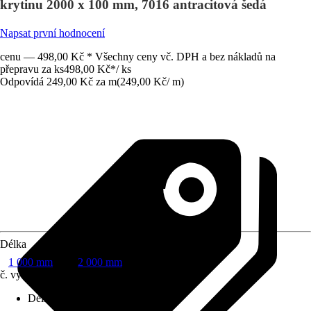
krytinu 2000 x 100 mm, 7016 antracitová šedá
Napsat první hodnocení
cenu — 498,00 Kč * Všechny ceny vč. DPH a bez nákladů na
přepravu za ks
498,00 Kč
*
/
ks
Odpovídá 249,00 Kč za m
(
249,00 Kč
/
m
)
Délka
1 000 mm
2 000 mm
č. výrobku
8457272
Délka
:
2 000 mm