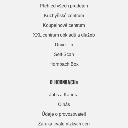
Přehled všech prodejen
Kuchyňské centrum
Koupelnové centrum
XXL centrum obkladů a dlažeb
Drive - In
Self-Scan
Hornbach Box
O HORNBACHu
Jobs a Kariera
O nás
Údaje o provozovateli
Záruka trvale nízkých cen