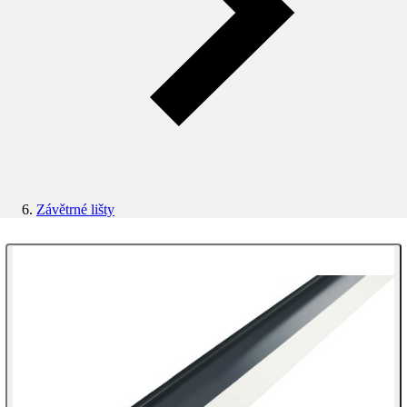
Závětrné lišty