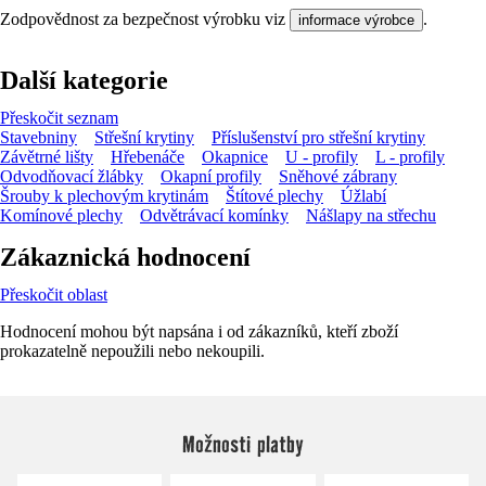
Zodpovědnost za bezpečnost výrobku viz
.
informace výrobce
Další kategorie
Přeskočit seznam
Stavebniny
Střešní krytiny
Příslušenství pro střešní krytiny
Závětrné lišty
Hřebenáče
Okapnice
U - profily
L - profily
Odvodňovací žlábky
Okapní profily
Sněhové zábrany
Šrouby k plechovým krytinám
Štítové plechy
Úžlabí
Komínové plechy
Odvětrávací komínky
Nášlapy na střechu
Zákaznická hodnocení
Přeskočit oblast
Hodnocení mohou být napsána i od zákazníků, kteří zboží
prokazatelně nepoužili nebo nekoupili.
Možnosti platby