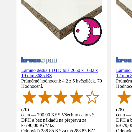
Lamino deska LDTD bílá 2650 x 1032 x
Lamino 
19 mm 8685 BS
12 mm 
Průměrné hodnocení: 4.2 z 5 hvězdiček. 70
Průměrné
Hodnocení.
Hodnoce
(
70
)
(
28
)
cenu — 790,00 Kč * Všechny ceny vč.
cenu — 
DPH a bez nákladů na přepravu za
DPH a b
ks
790,00 Kč
*
/
ks
ks
679,0
Odpovídá 288,85 Kč za m²
(
288,85 Kč
/
Odpovíd