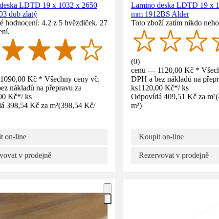
deska LDTD 19 x 1032 x 2650
Lamino deska LDTD 19 x 1
3 dub zlatý
mm 1912BS Alder
 hodnocení: 4.2 z 5 hvězdiček. 27
Toto zboží zatím nikdo neho
ní.
(
0
)
cenu — 1120,00 Kč * Všech
1090,00 Kč * Všechny ceny vč.
DPH a bez nákladů na přepr
ez nákladů na přepravu za
ks
1120,00 Kč
*
/
ks
00 Kč
*
/
ks
Odpovídá 409,51 Kč za m²
(
á 398,54 Kč za m²
(
398,54 Kč
/
m²
)
t on-line
Koupit on-line
vovat v prodejně
Rezervovat v prodejně