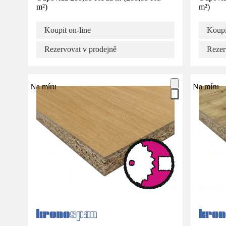
m²
)
m²
)
Koupit on-line
Koupi
Rezervovat v prodejně
Rezer
Na míru
Na míru