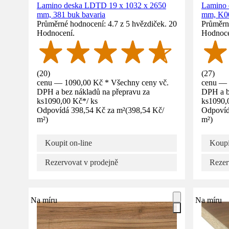
Lamino deska LDTD 19 x 1032 x 2650
Lamino 
mm, 381 buk bavaria
mm, K00
Průměrné hodnocení: 4.7 z 5 hvězdiček. 20
Průměrné
Hodnocení.
Hodnoce
(
20
)
(
27
)
cenu — 1090,00 Kč * Všechny ceny vč.
cenu — 
DPH a bez nákladů na přepravu za
DPH a b
ks
1090,00 Kč
*
/
ks
ks
1090,
Odpovídá 398,54 Kč za m²
(
398,54 Kč
/
Odpovíd
m²
)
m²
)
Koupit on-line
Koupi
Rezervovat v prodejně
Rezer
Na míru
Na míru