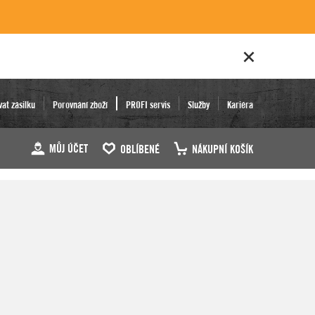
vat zásilku
Porovnání zboží
PROFI servis
Služby
Kariéra
MŮJ ÚČET
OBLÍBENÉ
NÁKUPNÍ KOŠÍK