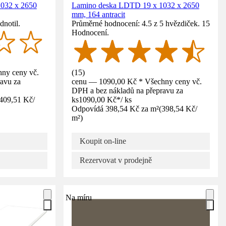
032 x 2650
Lamino deska LDTD 19 x 1032 x 2650
mm, 164 antracit
dnotil.
Průměrné hodnocení: 4.5 z 5 hvězdiček. 15
Hodnocení.
ny ceny vč.
(
15
)
avu za
cenu — 1090,00 Kč * Všechny ceny vč.
DPH a bez nákladů na přepravu za
409,51 Kč
/
ks
1090,00 Kč
*
/
ks
Odpovídá 398,54 Kč za m²
(
398,54 Kč
/
m²
)
Koupit on-line
Rezervovat v prodejně
Na míru