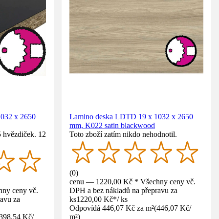
032 x 2650
Lamino deska LDTD 19 x 1032 x 2650
mm, K022 satin blackwood
5 hvězdiček. 12
Toto zboží zatím nikdo nehodnotil.
(
0
)
cenu — 1220,00 Kč * Všechny ceny vč.
ny ceny vč.
DPH a bez nákladů na přepravu za
avu za
ks
1220,00 Kč
*
/
ks
Odpovídá 446,07 Kč za m²
(
446,07 Kč
/
398,54 Kč
/
m²
)