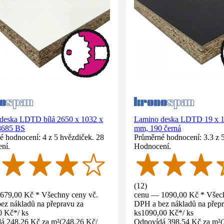
deska LDTD bílá 2650 x 1032 x
Lamino deska LDTD 19 x 1
8685 BS
mm, 190 černá
 hodnocení: 4 z 5 hvězdiček. 28
Průměrné hodnocení: 3.3 z 
ní.
Hodnocení.
(
12
)
679,00 Kč * Všechny ceny vč.
cenu — 1090,00 Kč * Všech
ez nákladů na přepravu za
DPH a bez nákladů na přepr
0 Kč
*
/
ks
ks
1090,00 Kč
*
/
ks
á 248,26 Kč za m²
(
248,26 Kč
/
Odpovídá 398,54 Kč za m²
(