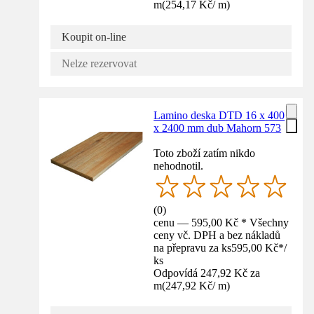
m
(
254,17 Kč
/
m
)
Koupit on-line
Nelze rezervovat
Lamino deska DTD 16 x 400
x 2400 mm dub Mahorn 573
Toto zboží zatím nikdo
nehodnotil.
(
0
)
cenu — 595,00 Kč * Všechny
ceny vč. DPH a bez nákladů
na přepravu za ks
595,00 Kč
*
/
ks
Odpovídá 247,92 Kč za
m
(
247,92 Kč
/
m
)