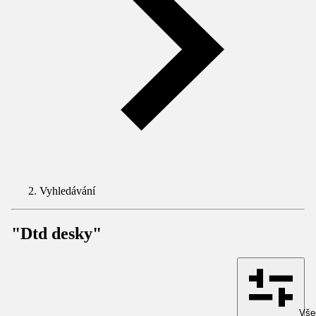
Vyhledávání
"Dtd desky"
Všec