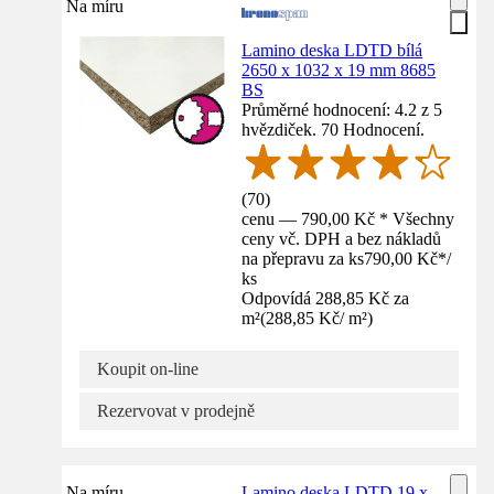
Na míru
Lamino deska LDTD bílá
2650 x 1032 x 19 mm 8685
BS
Průměrné hodnocení: 4.2 z 5
hvězdiček. 70 Hodnocení.
(
70
)
cenu — 790,00 Kč * Všechny
ceny vč. DPH a bez nákladů
na přepravu za ks
790,00 Kč
*
/
ks
Odpovídá 288,85 Kč za
m²
(
288,85 Kč
/
m²
)
Koupit on-line
Rezervovat v prodejně
Na míru
Lamino deska LDTD 19 x