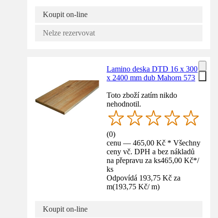
Koupit on-line
Nelze rezervovat
Lamino deska DTD 16 x 300
x 2400 mm dub Mahorn 573
Toto zboží zatím nikdo
nehodnotil.
(
0
)
cenu — 465,00 Kč * Všechny
ceny vč. DPH a bez nákladů
na přepravu za ks
465,00 Kč
*
/
ks
Odpovídá 193,75 Kč za
m
(
193,75 Kč
/
m
)
Koupit on-line