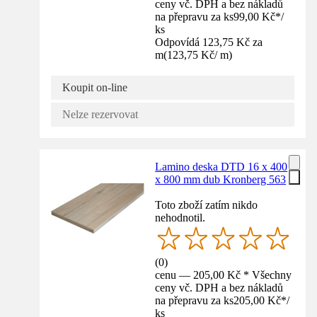
ceny vč. DPH a bez nákladů
na přepravu za ks
99,00 Kč
*
/
ks
Odpovídá 123,75 Kč za
m
(
123,75 Kč
/
m
)
Koupit on-line
Nelze rezervovat
Lamino deska DTD 16 x 400
x 800 mm dub Kronberg 563
Toto zboží zatím nikdo
nehodnotil.
(
0
)
cenu — 205,00 Kč * Všechny
ceny vč. DPH a bez nákladů
na přepravu za ks
205,00 Kč
*
/
ks