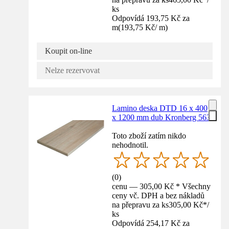
ks
Odpovídá 193,75 Kč za
m
(
193,75 Kč
/
m
)
Koupit on-line
Nelze rezervovat
Lamino deska DTD 16 x 400
x 1200 mm dub Kronberg 563
Toto zboží zatím nikdo
nehodnotil.
(
0
)
cenu — 305,00 Kč * Všechny
ceny vč. DPH a bez nákladů
na přepravu za ks
305,00 Kč
*
/
ks
Odpovídá 254,17 Kč za