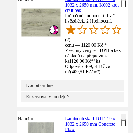
1032 x 2650 mm, K002 grey
craft oak
Průměrné hodnocení: 1 z 5
hvězdiček. 2 Hodnocení.
(
2
)
cenu — 1120,00 Kč *
Všechny ceny vč. DPH a bez
nákladů na přepravu za
ks
1120,00 Kč
*
/
ks
Odpovídá 409,51 Kč za
m²
(
409,51 Kč
/
m²
)
Koupit on-line
Rezervovat v prodejně
Na míru
Lamino deska LDTD 19 x
1032 x 2650 mm Concrete
Flow