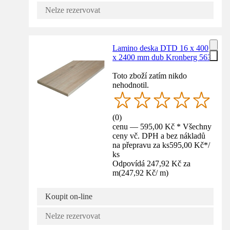
Nelze rezervovat
Lamino deska DTD 16 x 400
x 2400 mm dub Kronberg 563
Toto zboží zatím nikdo
nehodnotil.
(
0
)
cenu — 595,00 Kč * Všechny
ceny vč. DPH a bez nákladů
na přepravu za ks
595,00 Kč
*
/
ks
Odpovídá 247,92 Kč za
m
(
247,92 Kč
/
m
)
Koupit on-line
Nelze rezervovat