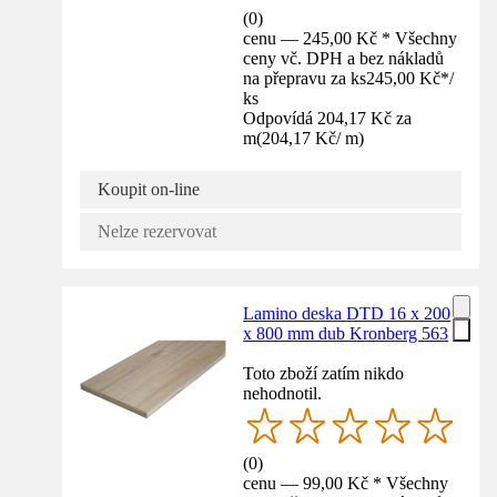
(
0
)
cenu — 245,00 Kč * Všechny
ceny vč. DPH a bez nákladů
na přepravu za ks
245,00 Kč
*
/
ks
Odpovídá 204,17 Kč za
m
(
204,17 Kč
/
m
)
Koupit on-line
Nelze rezervovat
Lamino deska DTD 16 x 200
x 800 mm dub Kronberg 563
Toto zboží zatím nikdo
nehodnotil.
(
0
)
cenu — 99,00 Kč * Všechny