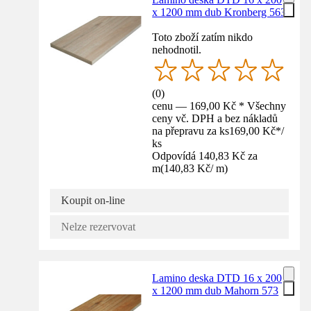
x 1200 mm dub Kronberg 563
Toto zboží zatím nikdo
nehodnotil.
(
0
)
cenu — 169,00 Kč * Všechny
ceny vč. DPH a bez nákladů
na přepravu za ks
169,00 Kč
*
/
ks
Odpovídá 140,83 Kč za
m
(
140,83 Kč
/
m
)
Koupit on-line
Nelze rezervovat
Lamino deska DTD 16 x 200
x 1200 mm dub Mahorn 573