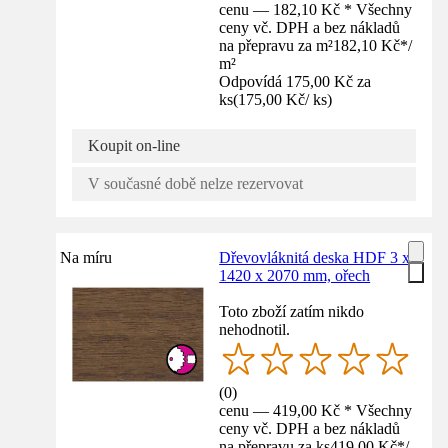
cenu — 182,10 Kč * Všechny
ceny vč. DPH a bez nákladů
na přepravu za m²
182,10 Kč
*
/
m²
Odpovídá 175,00 Kč za
ks
(
175,00 Kč
/
ks
)
Koupit on-line
V současné době nelze rezervovat
Na míru
Dřevovláknitá deska HDF 3 x
1420 x 2070 mm, ořech
Toto zboží zatím nikdo
nehodnotil.
(
0
)
cenu — 419,00 Kč * Všechny
ceny vč. DPH a bez nákladů
na přepravu za ks
419,00 Kč
*
/