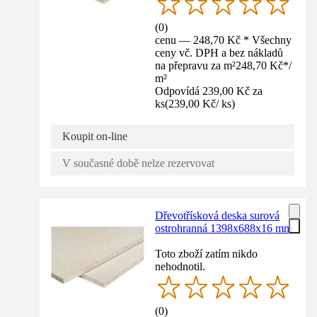
(
0
)
cenu — 248,70 Kč * Všechny
ceny vč. DPH a bez nákladů
na přepravu za m²
248,70 Kč
*
/
m²
Odpovídá 239,00 Kč za
ks
(
239,00 Kč
/
ks
)
Koupit on-line
V současné době nelze rezervovat
Dřevotřísková deska surová
ostrohranná 1398x688x16 mm
Toto zboží zatím nikdo
nehodnotil.
(
0
)