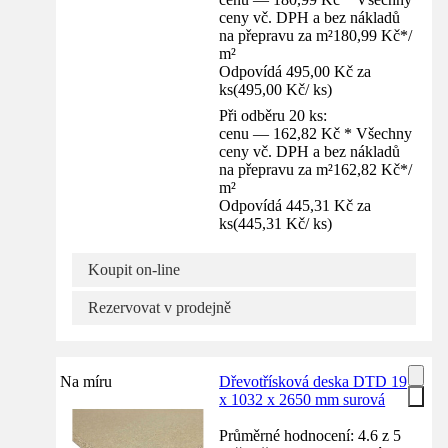
ceny vč. DPH a bez nákladů
na přepravu za m²
180,99 Kč
*
/
m²
Odpovídá 495,00 Kč za
ks
(
495,00 Kč
/
ks
)
Při odběru 20 ks:
cenu — 162,82 Kč * Všechny
ceny vč. DPH a bez nákladů
na přepravu za m²
162,82 Kč
*
/
m²
Odpovídá 445,31 Kč za
ks
(
445,31 Kč
/
ks
)
Koupit on-line
Rezervovat v prodejně
Na míru
Dřevotřísková deska DTD 19
x 1032 x 2650 mm surová
Průměrné hodnocení: 4.6 z 5