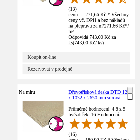
(
13
)
cenu — 271,66 Kč * Všechny
ceny vč. DPH a bez nákladů
na přepravu za m²
271,66 Kč
*
/
m²
Odpovídá 743,00 Kč za
ks
(
743,00 Kč
/
ks
)
Koupit on-line
Rezervovat v prodejně
Na míru
Dřevotřísková deska DTD 12
x 1032 x 2650 mm surová
Průměrné hodnocení: 4.8 z 5
hvězdiček. 16 Hodnocení.
(
16
)
cenu — 180,99 Kč * Všechny