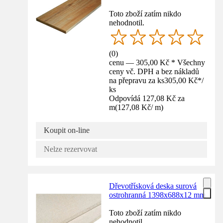
Toto zboží zatím nikdo
nehodnotil.
(
0
)
cenu — 305,00 Kč * Všechny
ceny vč. DPH a bez nákladů
na přepravu za ks
305,00 Kč
*
/
ks
Odpovídá 127,08 Kč za
m
(
127,08 Kč
/
m
)
Koupit on-line
Nelze rezervovat
Dřevotřísková deska surová
ostrohranná 1398x688x12 mm
Toto zboží zatím nikdo
nehodnotil.