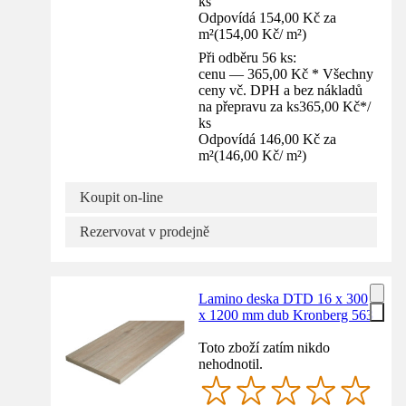
ks
Odpovídá 154,00 Kč za
m²
(
154,00 Kč
/
m²
)
Při odběru 56 ks:
cenu — 365,00 Kč * Všechny
ceny vč. DPH a bez nákladů
na přepravu za ks
365,00 Kč
*
/
ks
Odpovídá 146,00 Kč za
m²
(
146,00 Kč
/
m²
)
Koupit on-line
Rezervovat v prodejně
Lamino deska DTD 16 x 300
x 1200 mm dub Kronberg 563
Toto zboží zatím nikdo
nehodnotil.