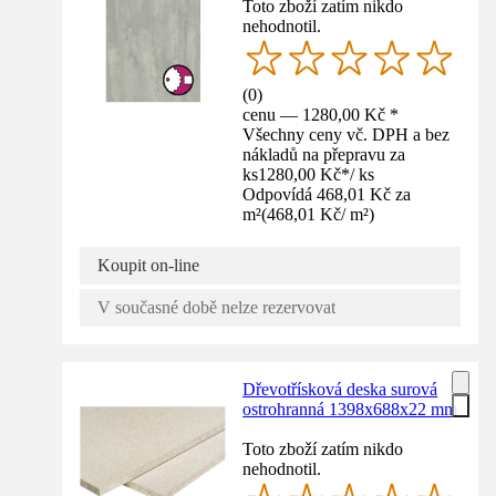
Toto zboží zatím nikdo
nehodnotil.
(
0
)
cenu — 1280,00 Kč *
Všechny ceny vč. DPH a bez
nákladů na přepravu za
ks
1280,00 Kč
*
/
ks
Odpovídá 468,01 Kč za
m²
(
468,01 Kč
/
m²
)
Koupit on-line
V současné době nelze rezervovat
Dřevotřísková deska surová
ostrohranná 1398x688x22 mm
Toto zboží zatím nikdo
nehodnotil.