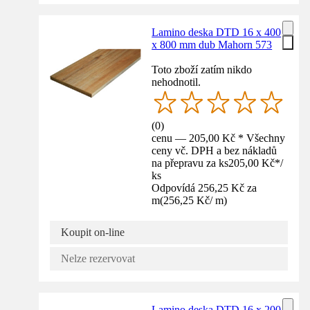
Lamino deska DTD 16 x 400
x 800 mm dub Mahorn 573
Toto zboží zatím nikdo
nehodnotil.
(
0
)
cenu — 205,00 Kč * Všechny
ceny vč. DPH a bez nákladů
na přepravu za ks
205,00 Kč
*
/
ks
Odpovídá 256,25 Kč za
m
(
256,25 Kč
/
m
)
Koupit on-line
Nelze rezervovat
Lamino deska DTD 16 x 200