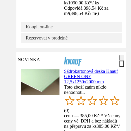
ks
1090,00 Kč
*
/
ks
Odpovídá 398,54 Kč za
m²
(
398,54 Kč
/
m²
)
Koupit on-line
Rezervovat v prodejně
NOVINKA
Sádrokartonová deska Knauf
GREEN ONE
12,5x1250x2000 mm
Toto zboží zatím nikdo
nehodnotil.
(
0
)
cenu — 385,00 Kč * Všechny
ceny vč. DPH a bez nákladů
na přepravu za ks
385,00 Kč
*
/