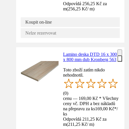
Odpovídá 256,25 Kč za
m
(
256,25 Kč
/
m
)
Koupit on-line
Nelze rezervovat
Lamino deska DTD 16 x 300
x 800 mm dub Kronberg 563
Toto zboží zatím nikdo
nehodnotil.
(
0
)
cenu — 169,00 Kč * Všechny
ceny vč. DPH a bez nákladů
na přepravu za ks
169,00 Kč
*
/
ks
Odpovídá 211,25 Kč za
m
(
211,25 Kč
/
m
)