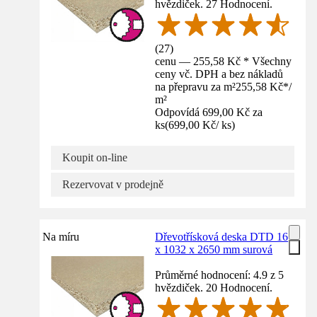
hvězdiček. 27 Hodnocení.
(
27
)
cenu — 255,58 Kč * Všechny
ceny vč. DPH a bez nákladů
na přepravu za m²
255,58 Kč
*
/
m²
Odpovídá 699,00 Kč za
ks
(
699,00 Kč
/
ks
)
Koupit on-line
Rezervovat v prodejně
Na míru
Dřevotřísková deska DTD 16
x 1032 x 2650 mm surová
Průměrné hodnocení: 4.9 z 5
hvězdiček. 20 Hodnocení.