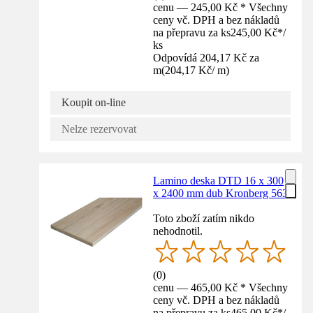
cenu — 245,00 Kč * Všechny
ceny vč. DPH a bez nákladů
na přepravu za ks
245,00 Kč
*
/
ks
Odpovídá 204,17 Kč za
m
(
204,17 Kč
/
m
)
Koupit on-line
Nelze rezervovat
Lamino deska DTD 16 x 300
x 2400 mm dub Kronberg 563
Toto zboží zatím nikdo
nehodnotil.
(
0
)
cenu — 465,00 Kč * Všechny
ceny vč. DPH a bez nákladů
na přepravu za ks
465,00 Kč
*
/