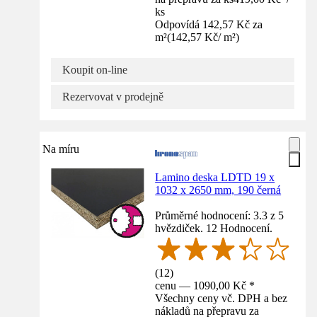
ks
Odpovídá 142,57 Kč za
m²
(
142,57 Kč
/
m²
)
Koupit on-line
Rezervovat v prodejně
Na míru
Lamino deska LDTD 19 x
1032 x 2650 mm, 190 černá
Průměrné hodnocení: 3.3 z 5
hvězdiček. 12 Hodnocení.
(
12
)
cenu — 1090,00 Kč *
Všechny ceny vč. DPH a bez
nákladů na přepravu za