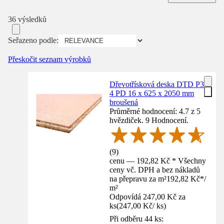
36 výsledků
Seřazeno podle:
Přeskočit seznam výrobků
Dřevotřísková deska DTD P3
4 PD 16 x 625 x 2050 mm
broušená
Průměrné hodnocení: 4.7 z 5
hvězdiček. 9 Hodnocení.
(
9
)
cenu — 192,82 Kč * Všechny
ceny vč. DPH a bez nákladů
na přepravu za m²
192,82 Kč
*
/
m²
Odpovídá 247,00 Kč za
ks
(
247,00 Kč
/
ks
)
Při odběru 44 ks: