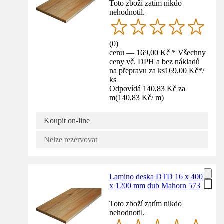
Toto zboží zatím nikdo
nehodnotil.
(
0
)
cenu — 169,00 Kč * Všechny
ceny vč. DPH a bez nákladů
na přepravu za ks
169,00 Kč
*
/
ks
Odpovídá 140,83 Kč za
m
(
140,83 Kč
/
m
)
Koupit on-line
Nelze rezervovat
Lamino deska DTD 16 x 400
x 1200 mm dub Mahorn 573
Toto zboží zatím nikdo
nehodnotil.