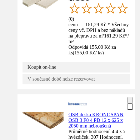
(
0
)
cenu — 161,29 Kč * Všechny
ceny vč. DPH a bez nákladů
na přepravu za m²
161,29 Kč
*
/
m²
Odpovídá 155,00 Kč za
ks
(
155,00 Kč
/
ks
)
Koupit on-line
V současné době nelze rezervovat
OSB deska KRONOSPAN
OSB 3 F0 4 PD 12 x 625 x
2050 mm nebroušená
Průměrné hodnocení: 4.4 z 5
hvězdiček. 307 Hodnocení.