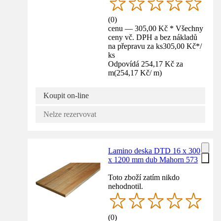
(
0
)
cenu — 305,00 Kč * Všechny
ceny vč. DPH a bez nákladů
na přepravu za ks
305,00 Kč
*
/
ks
Odpovídá 254,17 Kč za
m
(
254,17 Kč
/
m
)
Koupit on-line
Nelze rezervovat
Lamino deska DTD 16 x 300
x 1200 mm dub Mahorn 573
Toto zboží zatím nikdo
nehodnotil.
(
0
)