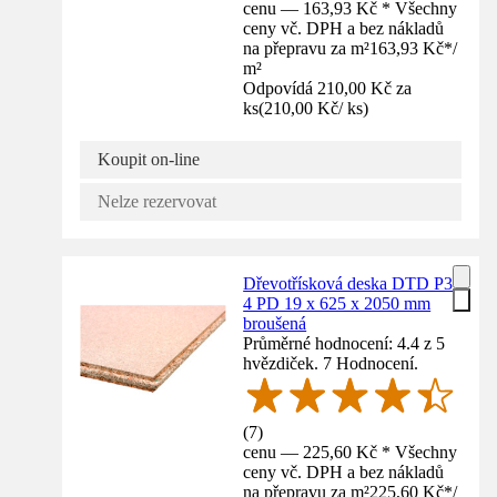
cenu — 163,93 Kč * Všechny
ceny vč. DPH a bez nákladů
na přepravu za m²
163,93 Kč
*
/
m²
Odpovídá 210,00 Kč za
ks
(
210,00 Kč
/
ks
)
Koupit on-line
Nelze rezervovat
Dřevotřísková deska DTD P3
4 PD 19 x 625 x 2050 mm
broušená
Průměrné hodnocení: 4.4 z 5
hvězdiček. 7 Hodnocení.
(
7
)
cenu — 225,60 Kč * Všechny
ceny vč. DPH a bez nákladů
na přepravu za m²
225,60 Kč
*
/