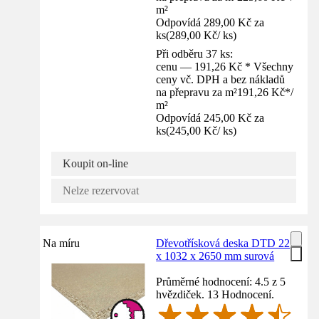
m²
Odpovídá 289,00 Kč za
ks
(
289,00 Kč
/
ks
)
Při odběru 37 ks:
cenu — 191,26 Kč * Všechny
ceny vč. DPH a bez nákladů
na přepravu za m²
191,26 Kč
*
/
m²
Odpovídá 245,00 Kč za
ks
(
245,00 Kč
/
ks
)
Koupit on-line
Nelze rezervovat
Na míru
Dřevotřísková deska DTD 22
x 1032 x 2650 mm surová
Průměrné hodnocení: 4.5 z 5
hvězdiček. 13 Hodnocení.