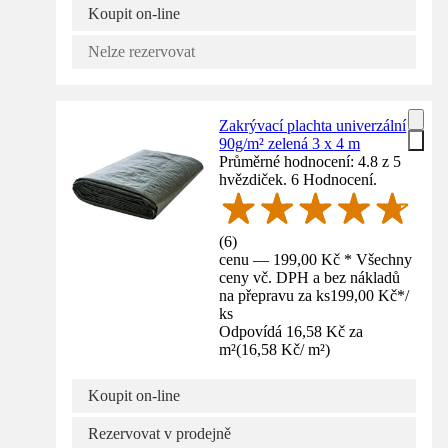
Koupit on-line
Nelze rezervovat
Zakrývací plachta univerzální
90g/m² zelená 3 x 4 m
Průměrné hodnocení: 4.8 z 5
hvězdiček. 6 Hodnocení.
(
6
)
cenu — 199,00 Kč * Všechny
ceny vč. DPH a bez nákladů
na přepravu za ks
199,00 Kč
*
/
ks
Odpovídá 16,58 Kč za
m²
(
16,58 Kč
/
m²
)
Koupit on-line
Rezervovat v prodejně