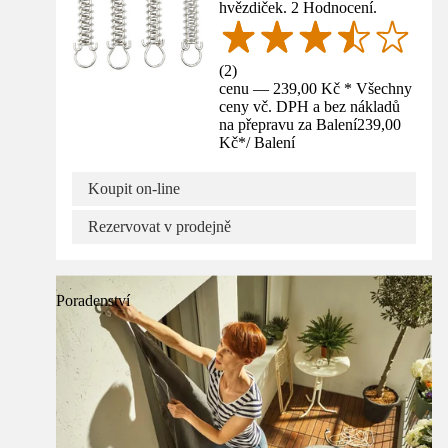
hvězdiček. 2 Hodnocení.
(
2
)
cenu — 239,00 Kč * Všechny
ceny vč. DPH a bez nákladů
na přepravu za Balení
239,00
Kč
*
/
Balení
Koupit on-line
Rezervovat v prodejně
Poradenství