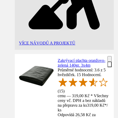
VÍCE NÁVODŮ A PROJEKTŮ
Zakrývací plachta oranžovo-
zelená 140gr. 3x4m
Průměrné hodnocení: 3.6 z 5
hvězdiček. 15 Hodnocení.
(
15
)
cenu — 319,00 Kč * Všechny
ceny vč. DPH a bez nákladů
na přepravu za ks
319,00 Kč
*
/
ks
Odpovídá 26,58 Kč za