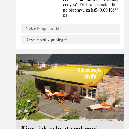
ceny vč. DPH a bez nákladů
na přepravu za ks
549,00 Kč
*
/
ks
Nelze koupit on-line
Rezervovat v prodejně
Poradenství
Tipy, jak vybrat venkovní