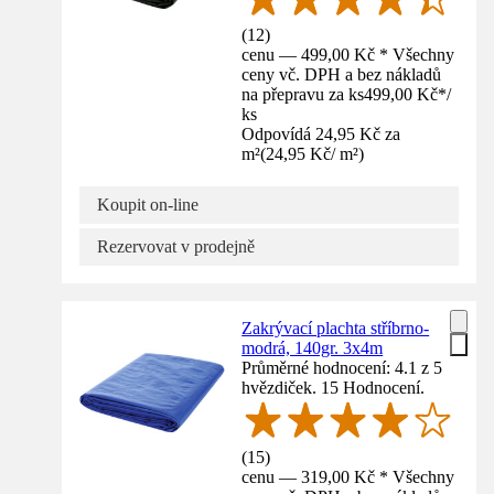
(
12
)
cenu — 499,00 Kč * Všechny
ceny vč. DPH a bez nákladů
na přepravu za ks
499,00 Kč
*
/
ks
Odpovídá 24,95 Kč za
m²
(
24,95 Kč
/
m²
)
Koupit on-line
Rezervovat v prodejně
Zakrývací plachta stříbrno-
modrá, 140gr. 3x4m
Průměrné hodnocení: 4.1 z 5
hvězdiček. 15 Hodnocení.
(
15
)
cenu — 319,00 Kč * Všechny