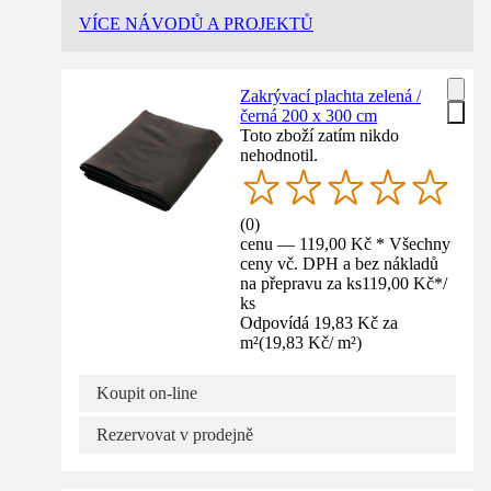
VÍCE NÁVODŮ A PROJEKTŮ
Zakrývací plachta zelená /
černá 200 x 300 cm
Toto zboží zatím nikdo
nehodnotil.
(
0
)
cenu — 119,00 Kč * Všechny
ceny vč. DPH a bez nákladů
na přepravu za ks
119,00 Kč
*
/
ks
Odpovídá 19,83 Kč za
m²
(
19,83 Kč
/
m²
)
Koupit on-line
Rezervovat v prodejně