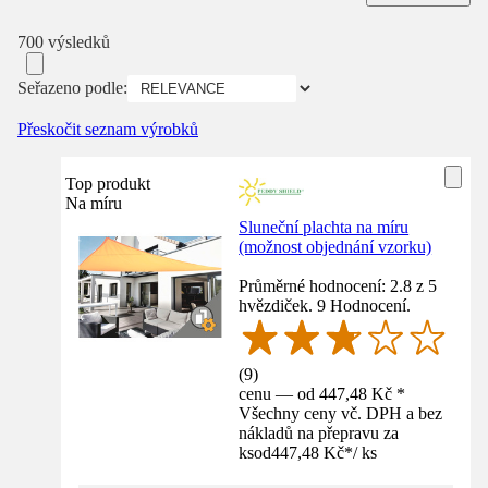
700 výsledků
Seřazeno podle:
Přeskočit seznam výrobků
Top produkt
Na míru
Sluneční plachta na míru
(možnost objednání vzorku)
Průměrné hodnocení: 2.8 z 5
hvězdiček. 9 Hodnocení.
(
9
)
cenu — od 447,48 Kč *
Všechny ceny vč. DPH a bez
nákladů na přepravu za
ks
od
447,48 Kč
*
/
ks