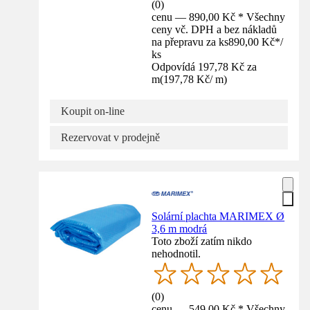
(
0
)
cenu — 890,00 Kč * Všechny
ceny vč. DPH a bez nákladů
na přepravu za ks
890,00 Kč
*
/
ks
Odpovídá 197,78 Kč za
m
(
197,78 Kč
/
m
)
Koupit on-line
Rezervovat v prodejně
Solární plachta MARIMEX Ø
3,6 m modrá
Toto zboží zatím nikdo
nehodnotil.
(
0
)
cenu — 549,00 Kč * Všechny