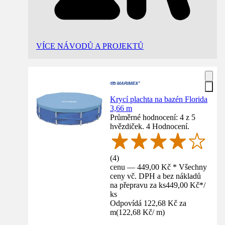
VÍCE NÁVODŮ A PROJEKTŮ
Krycí plachta na bazén Florida
3,66 m
Průměrné hodnocení: 4 z 5
hvězdiček. 4 Hodnocení.
(
4
)
cenu — 449,00 Kč * Všechny
ceny vč. DPH a bez nákladů
na přepravu za ks
449,00 Kč
*
/
ks
Odpovídá 122,68 Kč za
m
(
122,68 Kč
/
m
)