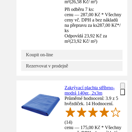
m²
(
26,58 Kč
/
m²
)
Při odběru 7 ks:
cenu — 287,00 Kč * Všechny
ceny vč. DPH a bez nákladů
na přepravu za ks
287,00 Kč
*
/
ks
Odpovídá 23,92 Kč za
m²
(
23,92 Kč
/
m²
)
Koupit on-line
Rezervovat v prodejně
Zakrývací plachta stříbrno-
modrá 140gr., 2x3m
Průměrné hodnocení: 3.9 z 5
hvězdiček. 14 Hodnocení.
(
14
)
cenu — 175,00 Kč * Všechny