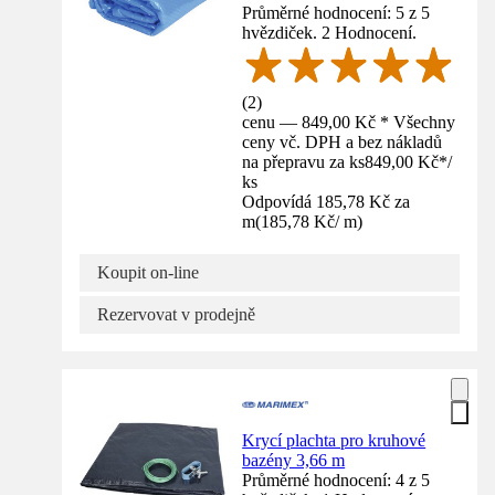
Průměrné hodnocení: 5 z 5
hvězdiček. 2 Hodnocení.
(
2
)
cenu — 849,00 Kč * Všechny
ceny vč. DPH a bez nákladů
na přepravu za ks
849,00 Kč
*
/
ks
Odpovídá 185,78 Kč za
m
(
185,78 Kč
/
m
)
Koupit on-line
Rezervovat v prodejně
Krycí plachta pro kruhové
bazény 3,66 m
Průměrné hodnocení: 4 z 5