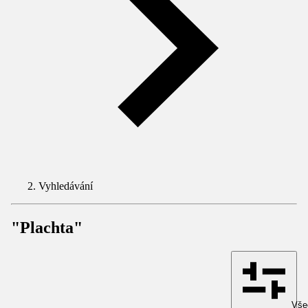
Vyhledávání
"Plachta"
Všec