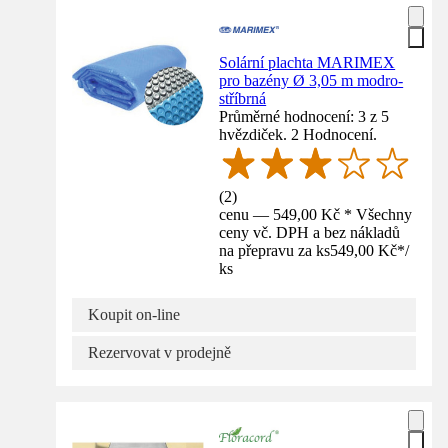
Solární plachta MARIMEX
pro bazény Ø 3,05 m modro-
stříbrná
Průměrné hodnocení: 3 z 5
hvězdiček. 2 Hodnocení.
(
2
)
cenu — 549,00 Kč * Všechny
ceny vč. DPH a bez nákladů
na přepravu za ks
549,00 Kč
*
/
ks
Koupit on-line
Rezervovat v prodejně