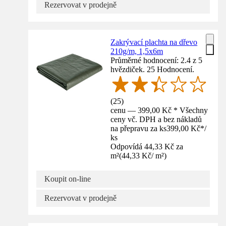
Rezervovat v prodejně
Zakrývací plachta na dřevo
210g/m, 1,5x6m
Průměrné hodnocení: 2.4 z 5
hvězdiček. 25 Hodnocení.
(
25
)
cenu — 399,00 Kč * Všechny
ceny vč. DPH a bez nákladů
na přepravu za ks
399,00 Kč
*
/
ks
Odpovídá 44,33 Kč za
m²
(
44,33 Kč
/
m²
)
Koupit on-line
Rezervovat v prodejně