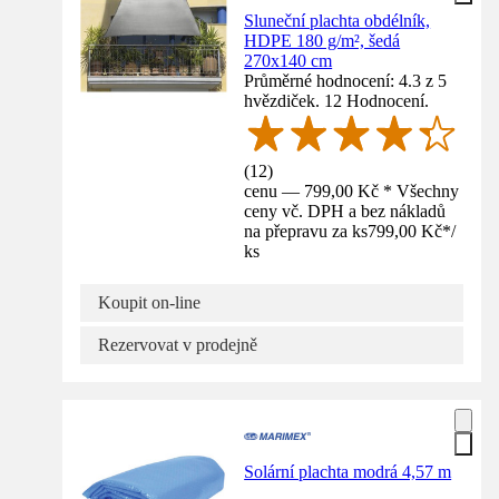
Sluneční plachta obdélník,
HDPE 180 g/m², šedá
270x140 cm
Průměrné hodnocení: 4.3 z 5
hvězdiček. 12 Hodnocení.
(
12
)
cenu — 799,00 Kč * Všechny
ceny vč. DPH a bez nákladů
na přepravu za ks
799,00 Kč
*
/
ks
Koupit on-line
Rezervovat v prodejně
Solární plachta modrá 4,57 m