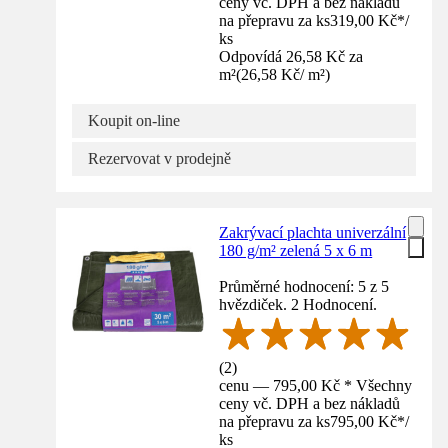
ceny vč. DPH a bez nákladů
na přepravu za ks
319,00 Kč
*
/
ks
Odpovídá 26,58 Kč za
m²
(
26,58 Kč
/
m²
)
Koupit on-line
Rezervovat v prodejně
Zakrývací plachta univerzální
180 g/m² zelená 5 x 6 m
Průměrné hodnocení: 5 z 5
hvězdiček. 2 Hodnocení.
(
2
)
cenu — 795,00 Kč * Všechny
ceny vč. DPH a bez nákladů
na přepravu za ks
795,00 Kč
*
/
ks