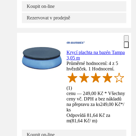
Koupit on-line
Rezervovat v prodejně
Krycí plachta na bazén Tampa
3,05 m
Průměrné hodnocení: 4 z 5
hvězdiček. 1 Hodnocení.
(
1
)
cenu — 249,00 Kč * Všechny
ceny vč. DPH a bez nákladů
na přepravu za ks
249,00 Kč
*
/
ks
Odpovídá 81,64 Kč za
m
(
81,64 Kč
/
m
)
Koupit on-line