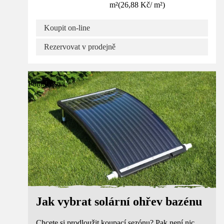
m²
(
26,88 Kč
/
m²
)
Koupit on-line
Rezervovat v prodejně
Poradenství
Jak vybrat solární ohřev bazénu
Chcete si prodloužit koupací sezónu? Pak není nic