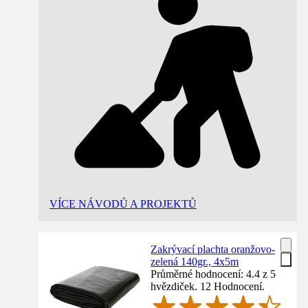
VÍCE NÁVODŮ A PROJEKTŮ
Zakrývací plachta oranžovo-
zelená 140gr., 4x5m
Průměrné hodnocení: 4.4 z 5
hvězdiček. 12 Hodnocení.