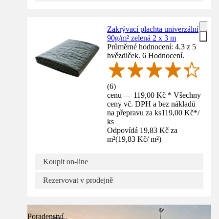
Zakrývací plachta univerzální
90g/m² zelená 2 x 3 m
Průměrné hodnocení: 4.3 z 5
hvězdiček. 6 Hodnocení.
(
6
)
cenu — 119,00 Kč * Všechny
ceny vč. DPH a bez nákladů
na přepravu za ks
119,00 Kč
*
/
ks
Odpovídá 19,83 Kč za
m²
(
19,83 Kč
/
m²
)
Koupit on-line
Rezervovat v prodejně
Poradenství