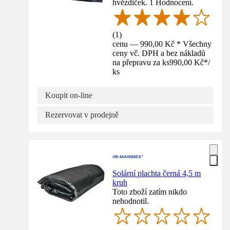
hvězdiček. 1 Hodnocení.
(
1
)
cenu — 990,00 Kč * Všechny
ceny vč. DPH a bez nákladů
na přepravu za ks
990,00 Kč
*
/
ks
Koupit on-line
Rezervovat v prodejně
Solární plachta černá 4,5 m
kruh
Toto zboží zatím nikdo
nehodnotil.