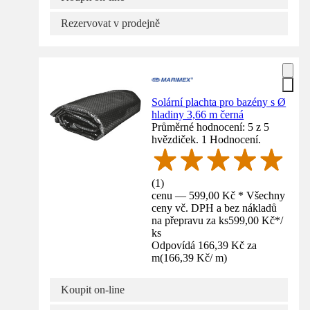
Rezervovat v prodejně
Solární plachta pro bazény s Ø
hladiny 3,66 m černá
Průměrné hodnocení: 5 z 5
hvězdiček. 1 Hodnocení.
(
1
)
cenu — 599,00 Kč * Všechny
ceny vč. DPH a bez nákladů
na přepravu za ks
599,00 Kč
*
/
ks
Odpovídá 166,39 Kč za
m
(
166,39 Kč
/
m
)
Koupit on-line