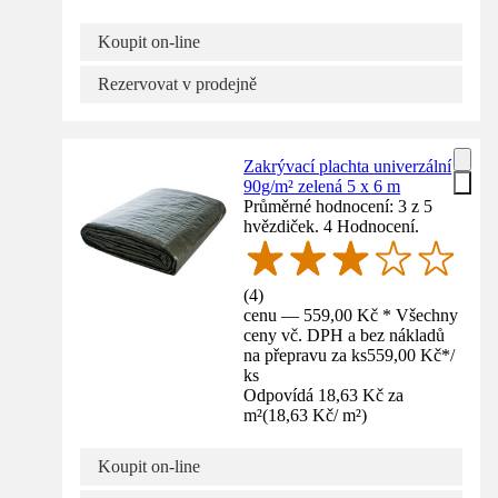
Koupit on-line
Rezervovat v prodejně
Zakrývací plachta univerzální
90g/m² zelená 5 x 6 m
Průměrné hodnocení: 3 z 5
hvězdiček. 4 Hodnocení.
(
4
)
cenu — 559,00 Kč * Všechny
ceny vč. DPH a bez nákladů
na přepravu za ks
559,00 Kč
*
/
ks
Odpovídá 18,63 Kč za
m²
(
18,63 Kč
/
m²
)
Koupit on-line