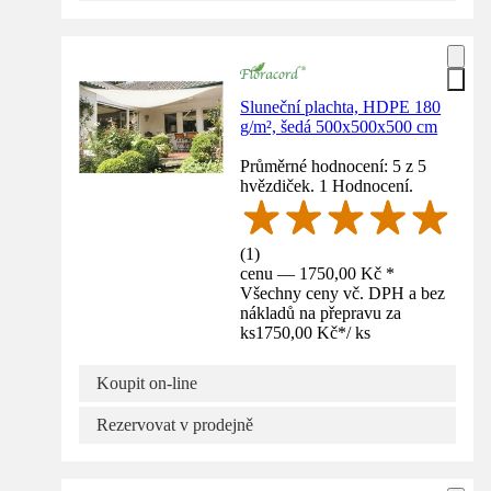
Sluneční plachta, HDPE 180
g/m², šedá 500x500x500 cm
Průměrné hodnocení: 5 z 5
hvězdiček. 1 Hodnocení.
(
1
)
cenu — 1750,00 Kč *
Všechny ceny vč. DPH a bez
nákladů na přepravu za
ks
1750,00 Kč
*
/
ks
Koupit on-line
Rezervovat v prodejně