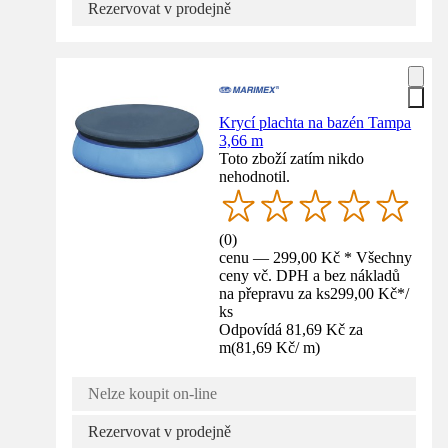
Rezervovat v prodejně
Krycí plachta na bazén Tampa
3,66 m
Toto zboží zatím nikdo
nehodnotil.
(
0
)
cenu — 299,00 Kč * Všechny
ceny vč. DPH a bez nákladů
na přepravu za ks
299,00 Kč
*
/
ks
Odpovídá 81,69 Kč za
m
(
81,69 Kč
/
m
)
Nelze koupit on-line
Rezervovat v prodejně