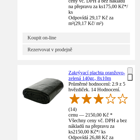
ceny vč. DPH a bez nákladů
na přepravu za ks
175,00 Kč
*
/
ks
Odpovídá 29,17 Kč za
m²
(
29,17 Kč
/
m²
)
Koupit on-line
Rezervovat v prodejně
Zakrývací plachta oranžovo-
zelená 140gr., 8x10m
Průměrné hodnocení: 2.9 z 5
hvězdiček. 14 Hodnocení.
(
14
)
cenu — 2150,00 Kč *
Všechny ceny vč. DPH a bez
nákladů na přepravu za
ks
2150,00 Kč
*
/
ks
Odpovídá 26,88 Kč za