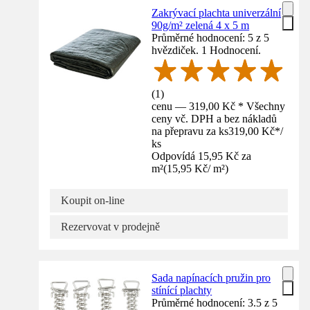
Zakrývací plachta univerzální
90g/m² zelená 4 x 5 m
Průměrné hodnocení: 5 z 5
hvězdiček. 1 Hodnocení.
(
1
)
cenu — 319,00 Kč * Všechny
ceny vč. DPH a bez nákladů
na přepravu za ks
319,00 Kč
*
/
ks
Odpovídá 15,95 Kč za
m²
(
15,95 Kč
/
m²
)
Koupit on-line
Rezervovat v prodejně
Sada napínacích pružin pro
stínící plachty
Průměrné hodnocení: 3.5 z 5