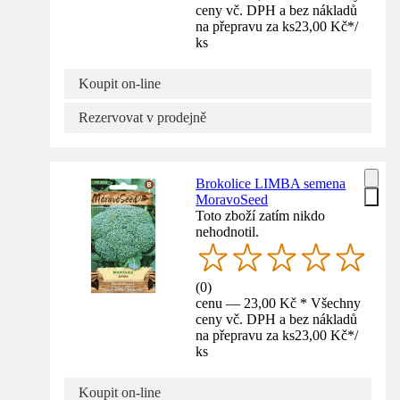
ceny vč. DPH a bez nákladů
na přepravu za ks
23,00 Kč
*
/
ks
Koupit on-line
Rezervovat v prodejně
Brokolice LIMBA semena
MoravoSeed
Toto zboží zatím nikdo
nehodnotil.
(
0
)
cenu — 23,00 Kč * Všechny
ceny vč. DPH a bez nákladů
na přepravu za ks
23,00 Kč
*
/
ks
Koupit on-line