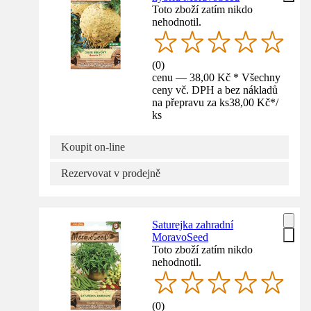
Toto zboží zatím nikdo
nehodnotil.
(
0
)
cenu — 38,00 Kč * Všechny
ceny vč. DPH a bez nákladů
na přepravu za ks
38,00 Kč
*
/
ks
Koupit on-line
Rezervovat v prodejně
Saturejka zahradní
MoravoSeed
Toto zboží zatím nikdo
nehodnotil.
(
0
)