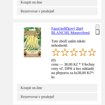
Koupit on-line
Rezervovat v prodejně
Fazol keříčkový žlutý
BLANCHE MoravoSeed
Toto zboží zatím nikdo
nehodnotil.
(
0
)
cenu — 38,00 Kč * Všechny
ceny vč. DPH a bez nákladů
na přepravu za ks
38,00 Kč
*
/
ks
Koupit on-line
Rezervovat v prodejně