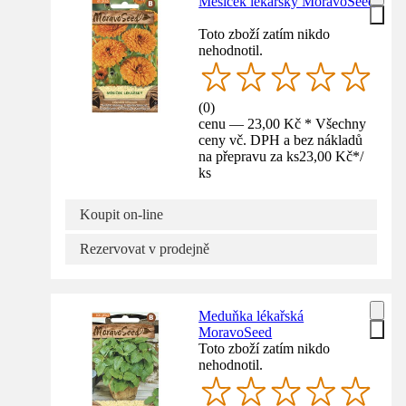
Měsíček lékařský MoravoSeed
Toto zboží zatím nikdo
nehodnotil.
(
0
)
cenu — 23,00 Kč * Všechny
ceny vč. DPH a bez nákladů
na přepravu za ks
23,00 Kč
*
/
ks
Koupit on-line
Rezervovat v prodejně
Meduňka lékařská
MoravoSeed
Toto zboží zatím nikdo
nehodnotil.