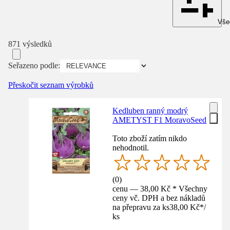
Všec
871 výsledků
Seřazeno podle:
Přeskočit seznam výrobků
Kedluben ranný modrý
AMETYST F1 MoravoSeed
Toto zboží zatím nikdo
nehodnotil.
(
0
)
cenu — 38,00 Kč * Všechny
ceny vč. DPH a bez nákladů
na přepravu za ks
38,00 Kč
*
/
ks