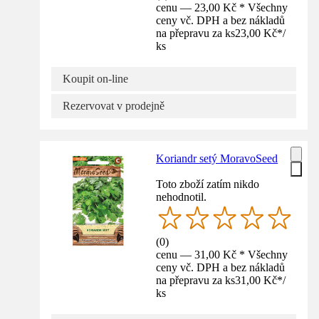
cenu — 23,00 Kč * Všechny
ceny vč. DPH a bez nákladů
na přepravu za ks
23,00 Kč
*
/
ks
Koupit on-line
Rezervovat v prodejně
Koriandr setý MoravoSeed
Toto zboží zatím nikdo
nehodnotil.
(
0
)
cenu — 31,00 Kč * Všechny
ceny vč. DPH a bez nákladů
na přepravu za ks
31,00 Kč
*
/
ks