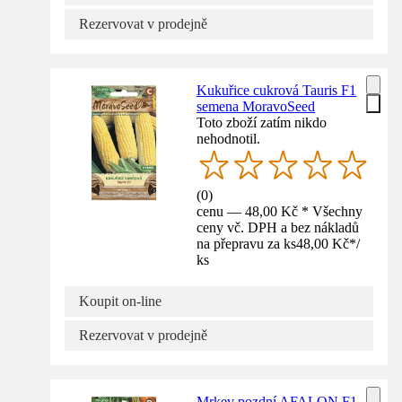
Rezervovat v prodejně
Kukuřice cukrová Tauris F1
semena MoravoSeed
Toto zboží zatím nikdo
nehodnotil.
(
0
)
cenu — 48,00 Kč * Všechny
ceny vč. DPH a bez nákladů
na přepravu za ks
48,00 Kč
*
/
ks
Koupit on-line
Rezervovat v prodejně
Mrkev pozdní AFALON F1