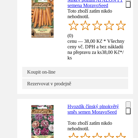
semena MoravoSeed
Toto zboží zatím nikdo
nehodnotil.
(
0
)
cenu — 38,00 Kč * Všechny
ceny vč. DPH a bez nákladů
na přepravu za ks
38,00 Kč
*
/
ks
Koupit on-line
Rezervovat v prodejně
Hvozdík čínský plnokvětý
směs semen MoravoSeed
Toto zboží zatím nikdo
nehodnotil.