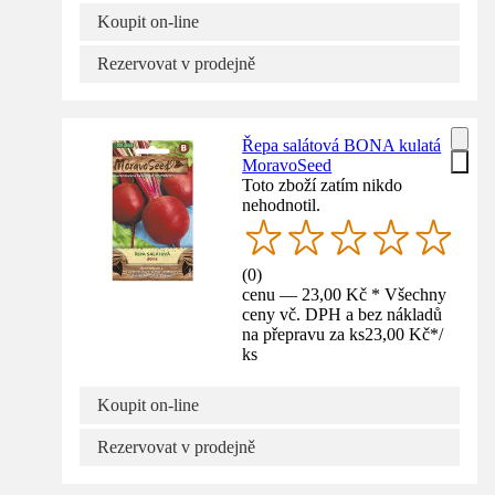
Koupit on-line
Rezervovat v prodejně
Řepa salátová BONA kulatá
MoravoSeed
Toto zboží zatím nikdo
nehodnotil.
(
0
)
cenu — 23,00 Kč * Všechny
ceny vč. DPH a bez nákladů
na přepravu za ks
23,00 Kč
*
/
ks
Koupit on-line
Rezervovat v prodejně