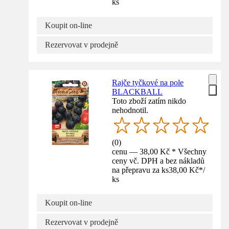
ks
Koupit on-line
Rezervovat v prodejně
Rajče tyčkové na pole
BLACKBALL
Toto zboží zatím nikdo
nehodnotil.
(
0
)
cenu — 38,00 Kč * Všechny
ceny vč. DPH a bez nákladů
na přepravu za ks
38,00 Kč
*
/
ks
Koupit on-line
Rezervovat v prodejně