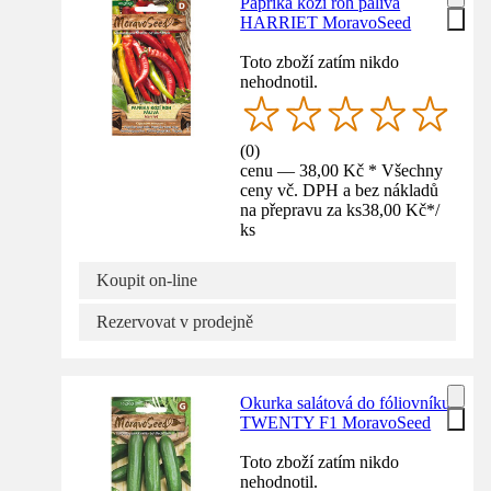
Paprika kozí roh pálivá
HARRIET MoravoSeed
Toto zboží zatím nikdo
nehodnotil.
(
0
)
cenu — 38,00 Kč * Všechny
ceny vč. DPH a bez nákladů
na přepravu za ks
38,00 Kč
*
/
ks
Koupit on-line
Rezervovat v prodejně
Okurka salátová do fóliovníku
TWENTY F1 MoravoSeed
Toto zboží zatím nikdo
nehodnotil.