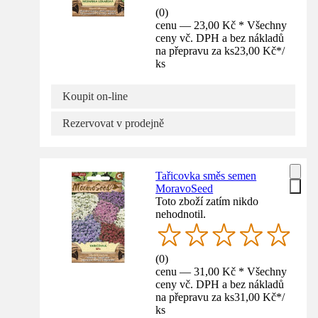
(
0
)
cenu — 23,00 Kč * Všechny
ceny vč. DPH a bez nákladů
na přepravu za ks
23,00 Kč
*
/
ks
Koupit on-line
Rezervovat v prodejně
Tařicovka směs semen
MoravoSeed
Toto zboží zatím nikdo
nehodnotil.
(
0
)
cenu — 31,00 Kč * Všechny
ceny vč. DPH a bez nákladů
na přepravu za ks
31,00 Kč
*
/
ks