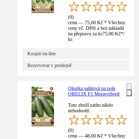
(
0
)
cenu — 75,00 Kč * Všechny
ceny vč. DPH a bez nákladů
na přepravu za ks
75,00 Kč
*
/
ks
Koupit on-line
Rezervovat v prodejně
Okurka salátová na pole
OBELIX F1 MoravoSeed
Toto zboží zatím nikdo
nehodnotil.
(
0
)
cenu — 48,00 Kč * Všechny