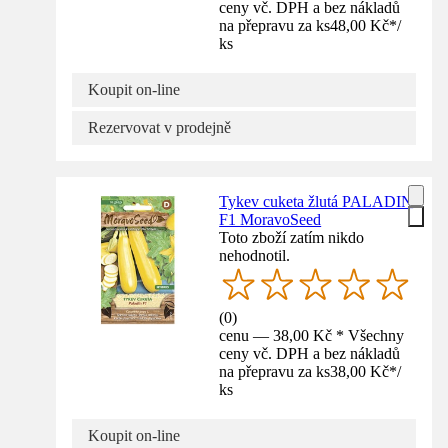
ceny vč. DPH a bez nákladů
na přepravu za ks
48,00 Kč
*
/
ks
Koupit on-line
Rezervovat v prodejně
Tykev cuketa žlutá PALADIN
F1 MoravoSeed
Toto zboží zatím nikdo
nehodnotil.
(
0
)
cenu — 38,00 Kč * Všechny
ceny vč. DPH a bez nákladů
na přepravu za ks
38,00 Kč
*
/
ks
Koupit on-line