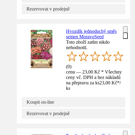
Rezervovat v prodejně
Hvozdík jednoduchý směs
semen MoravoSeed
Toto zboží zatím nikdo
nehodnotil.
(
0
)
cenu — 23,00 Kč * Všechny
ceny vč. DPH a bez nákladů
na přepravu za ks
23,00 Kč
*
/
ks
Koupit on-line
Rezervovat v prodejně