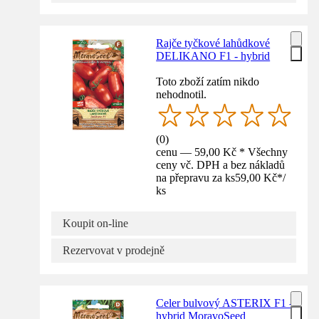
Rajče tyčkové lahůdkové
DELIKANO F1 - hybrid
Toto zboží zatím nikdo
nehodnotil.
(
0
)
cenu — 59,00 Kč * Všechny
ceny vč. DPH a bez nákladů
na přepravu za ks
59,00 Kč
*
/
ks
Koupit on-line
Rezervovat v prodejně
Celer bulvový ASTERIX F1 -
hybrid MoravoSeed