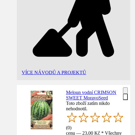
VÍCE NÁVODŮ A PROJEKTŮ
Meloun vodní CRIMSON
SWEET MoravoSeed
Toto zboží zatím nikdo
nehodnotil.
(
0
)
cenu — 23,00 Kč * Všechny