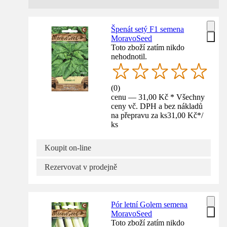
Špenát setý F1 semena
MoravoSeed
Toto zboží zatím nikdo
nehodnotil.
(
0
)
cenu — 31,00 Kč * Všechny
ceny vč. DPH a bez nákladů
na přepravu za ks
31,00 Kč
*
/
ks
Koupit on-line
Rezervovat v prodejně
Pór letní Golem semena
MoravoSeed
Toto zboží zatím nikdo