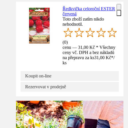
Ředkvička celoroční ESTER
červená
Toto zboží zatím nikdo
nehodnotil.
(
0
)
cenu — 31,00 Kč * Všechny
ceny vč. DPH a bez nákladů
na přepravu za ks
31,00 Kč
*
/
ks
Koupit on-line
Rezervovat v prodejně
Poradenství