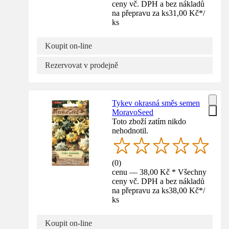
ceny vč. DPH a bez nákladů
na přepravu za ks
31,00 Kč
*
/
ks
Koupit on-line
Rezervovat v prodejně
Tykev okrasná směs semen
MoravoSeed
Toto zboží zatím nikdo
nehodnotil.
(
0
)
cenu — 38,00 Kč * Všechny
ceny vč. DPH a bez nákladů
na přepravu za ks
38,00 Kč
*
/
ks
Koupit on-line