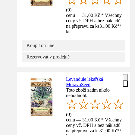
(
0
)
cenu — 31,00 Kč * Všechny
ceny vč. DPH a bez nákladů
na přepravu za ks
31,00 Kč
*
/
ks
Koupit on-line
Rezervovat v prodejně
Levandule lékařská
MoravoSeed
Toto zboží zatím nikdo
nehodnotil.
(
0
)
cenu — 31,00 Kč * Všechny
ceny vč. DPH a bez nákladů
na přepravu za ks
31,00 Kč
*
/