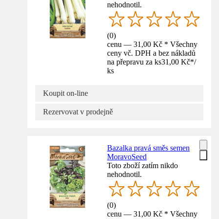
nehodnotil.
(
0
)
cenu — 31,00 Kč * Všechny
ceny vč. DPH a bez nákladů
na přepravu za ks
31,00 Kč
*
/
ks
Koupit on-line
Rezervovat v prodejně
Bazalka pravá směs semen
MoravoSeed
Toto zboží zatím nikdo
nehodnotil.
(
0
)
cenu — 31,00 Kč * Všechny