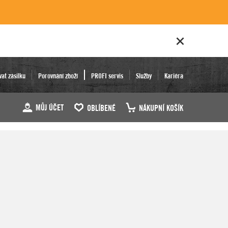
vat zásilku
Porovnání zboží
PROFI servis
Služby
Kariéra
MŮJ ÚČET
OBLÍBENÉ
NÁKUPNÍ KOŠÍK