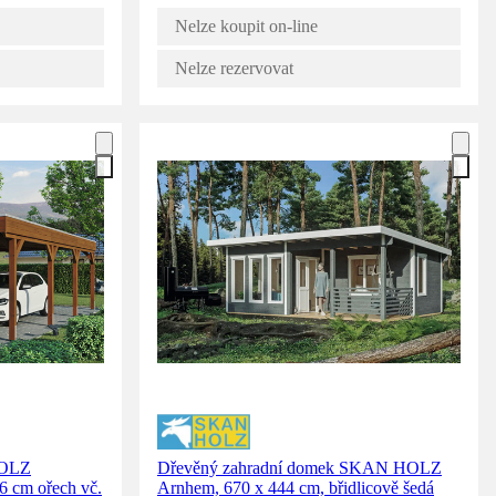
Nelze koupit on-line
Nelze rezervovat
HOLZ
Dřevěný zahradní domek SKAN HOLZ
6 cm ořech vč.
Arnhem, 670 x 444 cm, břidlicově šedá