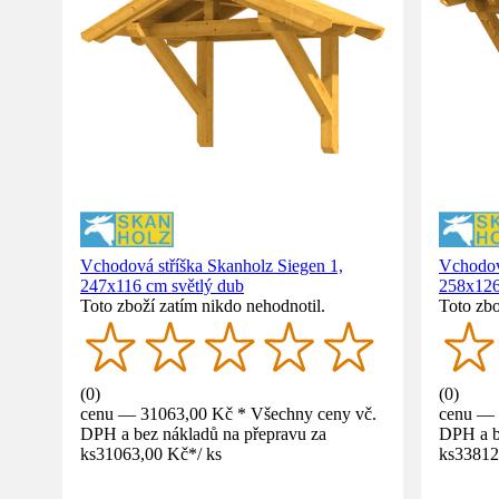
Vchodová stříška Skanholz Siegen 1,
Vchodov
247x116 cm světlý dub
258x126
Toto zboží zatím nikdo nehodnotil.
Toto zbo
(
0
)
(
0
)
cenu — 31063,00 Kč * Všechny ceny vč.
cenu — 
DPH a bez nákladů na přepravu za
DPH a b
ks
31063,00 Kč
*
/
ks
ks
33812