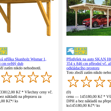
á stříška Skanholz Wismar 1,
Přístřešek na auto SKAN 
 cm světlý dub
354 x 846 cm přírodní vč. al
ží zatím nikdo nehodnotil.
odkládacího prostoru
Toto zboží zatím nikdo neho
33812,00 Kč * Všechny ceny vč.
(
0
)
ez nákladů na přepravu za
cenu — 145180,00 Kč * Vš
,00 Kč
*
/
ks
DPH a bez nákladů na přepr
ks
145180,00 Kč
*
/
ks