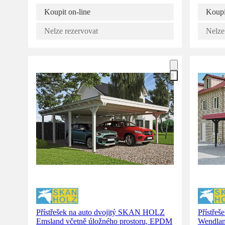
Koupit on-line
Koupi
Nelze rezervovat
Nelze
Přístřešek na auto dvojitý SKAN HOLZ
Přístře
Emsland včetně úložného prostoru, EPDM
Wendlan