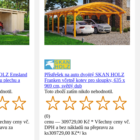
HOLZ Emsland
Přístřešek na auto dvojitý SKAN HOLZ
u plechu a
Franken včetně kotev pro sloupky, 635 x
969 cm, světlý dub
dnotil.
Toto zboží zatím nikdo nehodnotil.
(
0
)
echny ceny vč.
cenu — 309729,00 Kč * Všechny ceny vč.
avu za
DPH a bez nákladů na přepravu za
ks
309729,00 Kč
*
/
ks