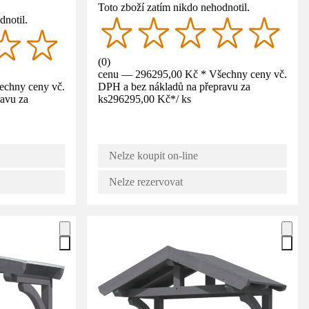
Toto zboží zatím nikdo nehodnotil.
dnotil.
(
0
)
cenu — 296295,00 Kč * Všechny ceny vč.
echny ceny vč.
DPH a bez nákladů na přepravu za
avu za
ks
296295,00 Kč
*
/
ks
Nelze koupit on-line
Nelze rezervovat