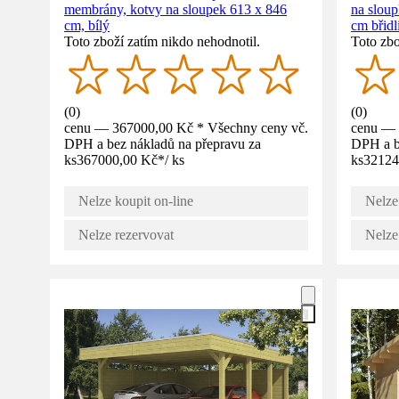
membrány, kotvy na sloupek 613 x 846
na slou
cm, bílý
cm břidl
Toto zboží zatím nikdo nehodnotil.
Toto zbo
(
0
)
(
0
)
cenu — 367000,00 Kč * Všechny ceny vč.
cenu — 
DPH a bez nákladů na přepravu za
DPH a b
ks
367000,00 Kč
*
/
ks
ks
32124
Nelze koupit on-line
Nelze
Nelze rezervovat
Nelze