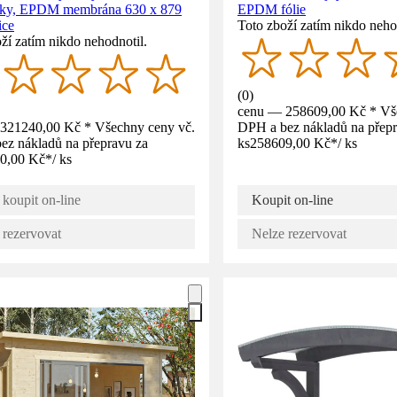
pky, EPDM membrána 630 x 879
EPDM fólie
ice
Toto zboží zatím nikdo neho
ží zatím nikdo nehodnotil.
(
0
)
cenu — 258609,00 Kč * Vš
321240,00 Kč * Všechny ceny vč.
DPH a bez nákladů na přepr
ez nákladů na přepravu za
ks
258609,00 Kč
*
/
ks
0,00 Kč
*
/
ks
 koupit on-line
Koupit on-line
 rezervovat
Nelze rezervovat