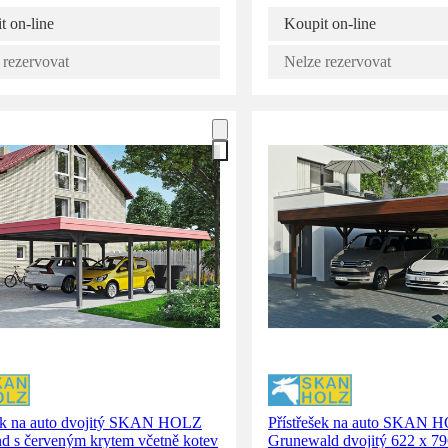
t on-line
Koupit on-line
 rezervovat
Nelze rezervovat
šek na auto dvojitý SKAN HOLZ
Přístřešek na auto SKAN 
d s červeným krytem včetně kotev
Grunewald dvojitý 622 x 79