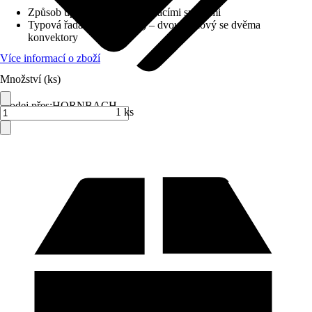
Způsob upevnění
:
S upevňovacími sponami
Typová řada
:
Typ DK (22) – dvoudeskový se dvěma
konvektory
Více informací o zboží
Množství (ks)
Prodej přes:
HORNBACH
1 ks