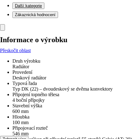
Další kategorie
Zákaznická hodnocení
Informace o výrobku
Přeskočit oblast
Druh výrobku
Radiátor
Provedení
Deskový radiátor
Typová řada
Typ DK (22) – dvoudeskový se dvěma konvektory
Připojení topného tělesa
4 boční přípojky
Stavební výška
600 mm
Hloubka
100 mm
Připojovací rozteč
546 mm