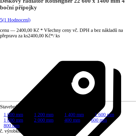
Deskový radiátor Rotheigner 22 600 x 1400 mm 4
boční přípojky
5
(1 Hodnocení)
cenu — 2400,00 Kč * Všechny ceny vč. DPH a bez nákladů na
přepravu za ks
2400,00 Kč
*
/
ks
Stavební délka
1 000 mm
1 200 mm
1 400 mm
1 600 mm
1 800 mm
2 000 mm
400 mm
600 mm
800 mm
č. výrobku
6798468