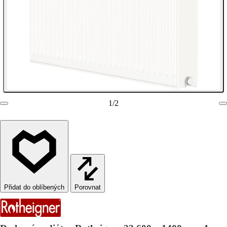
1
/
2
Porovnat