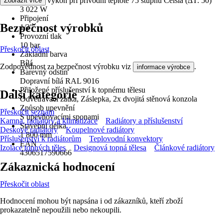
Tepelný výkon při přívodní teplotě 75 stupňů Celsia (ΔT: 50)
Zobrazit více
3 022 W
Připojení
Bezpečnost výrobků
1/2"
Provozní tlak
10 bar
Přeskočit oblast
Základní barva
Bílá
Zodpovědnost za bezpečnost výrobku viz
.
informace výrobce
Barevný odstín
Dopravní bílá RAL 9016
Přiložené příslušenství k topnému tělesu
Další kategorie
Odvětrávací zátka, Záslepka, 2x dvojitá stěnová konzola
Způsob upevnění
Přeskočit seznam
S upevňovacími sponami
Kamna, radiátory a klimatizace
Radiátory a příslušenství
Stavební délka
Deskové radiátory
Koupelnové radiátory
1 800 mm
Příslušenství k radiátorům
Teplovodní konvektory
EAN
Izolace topných těles
Designová topná tělesa
Článkové radiátory
4306517590666
Zákaznická hodnocení
Přeskočit oblast
Hodnocení mohou být napsána i od zákazníků, kteří zboží
prokazatelně nepoužili nebo nekoupili.