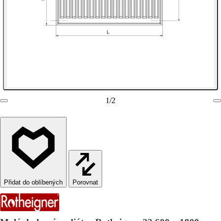
1
/
2
Porovnat