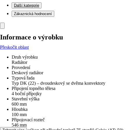
Další kategorie
Zákaznická hodnocení
Informace o výrobku
Přeskočit oblast
Druh výrobku
Radiátor
Provedení
Deskový radiátor
Typová řada
Typ DK (22) – dvoudeskový se dvěma konvektory
Připojení topného tělesa
4 boční přípojky
Stavební výška
600 mm
Hloubka
100 mm
Připojovací rozteč
546 mm