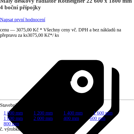
Malý deskový radiátor Rotheigner 22 600 x 1800 mm
4 boční přípojky
Napsat první hodnocení
cenu — 3075,00 Kč * Všechny ceny vč. DPH a bez nákladů na
přepravu za ks
3075,00 Kč
*
/
ks
Stavební délka
1 000 mm
1 200 mm
1 400 mm
1 600 mm
1 800 mm
2 000 mm
400 mm
600 mm
800 mm
č. výrobku
10669480