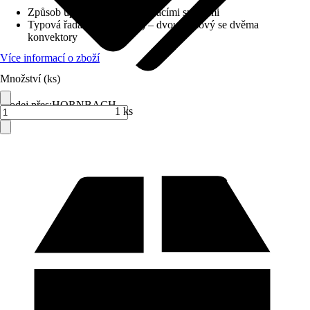
Způsob upevnění
:
S upevňovacími sponami
Typová řada
:
Typ DK (22) – dvoudeskový se dvěma
konvektory
Více informací o zboží
Množství (ks)
Prodej přes:
HORNBACH
1 ks