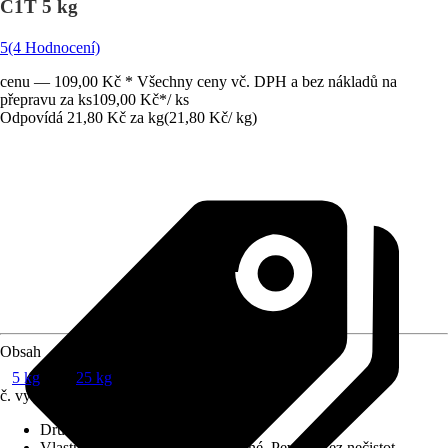
C1T 5 kg
5
(4 Hodnocení)
cenu — 109,00 Kč * Všechny ceny vč. DPH a bez nákladů na
přepravu za ks
109,00 Kč
*
/
ks
Odpovídá 21,80 Kč za kg
(
21,80 Kč
/
kg
)
Obsah
5 kg
25 kg
č. výrobku
8776456
Druh výrobku
:
Lepidlo
Vlastnosti podkladu
:
Suché, Rovné, Pevné, Bez nečistot