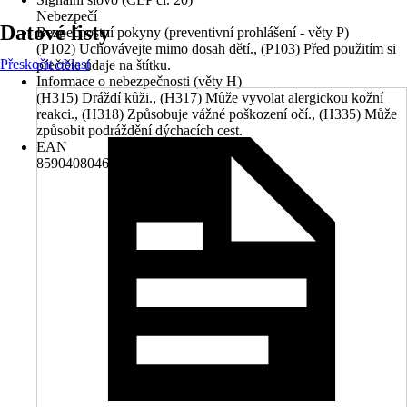
Nebezpečí
Datové listy
Bezpečnostní pokyny (preventivní prohlášení - věty P)
(P102) Uchovávejte mimo dosah dětí., (P103) Před použitím si
Přeskočit oblast
přečtěte údaje na štítku.
Informace o nebezpečnosti (věty H)
(H315) Dráždí kůži., (H317) Může vyvolat alergickou kožní
reakci., (H318) Způsobuje vážné poškození očí., (H335) Může
způsobit podráždění dýchacích cest.
EAN
8590408046004