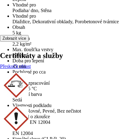
Vhodné pro
Podlaha/ dno, Stěna
Vhodné pro
Dlaždice, Dekorativní obklady, Porobetonové tvárnice
Obsah
5 kg
Spotřeba
Zobrazit více
2,2 kg/m²
Max. tloušťka vrstvy
Certifikáty a služby
20 mm
Doba pro lepení
Přeskočit oblast
45 min
Pochůzné po cca
2 dny
Teplota zpracování
5 °C - 25 °C
Základní barva
Šedá
Vlastnosti podkladu
Suché, Rovné, Pevné, Bez nečistot
Protokol o zkoušce
C1T dle EN 12004
Normy
EN 12004
Signální slovo (CLP čl. 20)