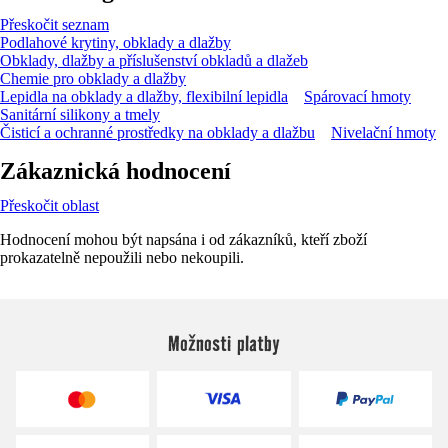
Přeskočit seznam
Podlahové krytiny, obklady a dlažby
Obklady, dlažby a příslušenství obkladů a dlažeb
Chemie pro obklady a dlažby
Lepidla na obklady a dlažby, flexibilní lepidla
Spárovací hmoty
Sanitární silikony a tmely
Čisticí a ochranné prostředky na obklady a dlažbu
Nivelační hmoty
Zákaznická hodnocení
Přeskočit oblast
Hodnocení mohou být napsána i od zákazníků, kteří zboží
prokazatelně nepoužili nebo nekoupili.
Možnosti platby