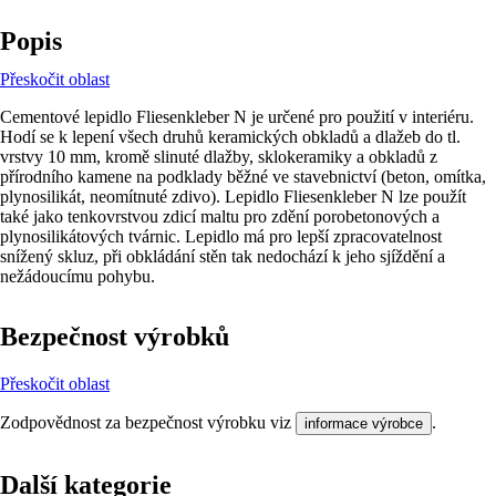
Popis
Přeskočit oblast
Cementové lepidlo Fliesenkleber N je určené pro použití v interiéru.
Hodí se k lepení všech druhů keramických obkladů a dlažeb do tl.
vrstvy 10 mm, kromě slinuté dlažby, sklokeramiky a obkladů z
přírodního kamene na podklady běžné ve stavebnictví (beton, omítka,
plynosilikát, neomítnuté zdivo). Lepidlo Fliesenkleber N lze použít
také jako tenkovrstvou zdicí maltu pro zdění porobetonových a
plynosilikátových tvárnic. Lepidlo má pro lepší zpracovatelnost
snížený skluz, při obkládání stěn tak nedochází k jeho sjíždění a
nežádoucímu pohybu.
Bezpečnost výrobků
Přeskočit oblast
Zodpovědnost za bezpečnost výrobku viz
.
informace výrobce
Další kategorie