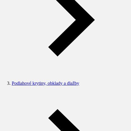
Podlahové krytiny, obklady a dlažby