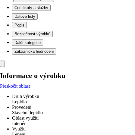
Certifikáty a služby
Datové listy
Popis
Bezpečnost výrobků
Další kategorie
Zákaznická hodnocení
Informace o výrobku
Přeskočit oblast
Druh výrobku
Lepidlo
Provedení
Stavební lepidlo
Oblast využití
Interiér
Využití
Lepení