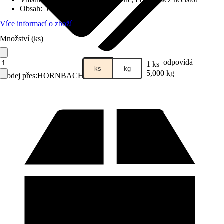
Obsah
:
5 kg
Více informací o zboží
Množství (ks)
odpovídá
1 ks
ks
kg
5,000 kg
Prodej přes:
HORNBACH