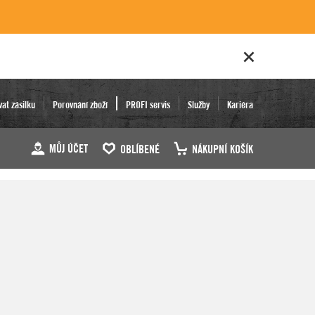
vat zásilku
Porovnání zboží
PROFI servis
Služby
Kariéra
MŮJ ÚČET
OBLÍBENÉ
NÁKUPNÍ KOŠÍK