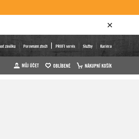
vat zásilku
Porovnání zboží
PROFI servis
Služby
Kariéra
MŮJ ÚČET
OBLÍBENÉ
NÁKUPNÍ KOŠÍK