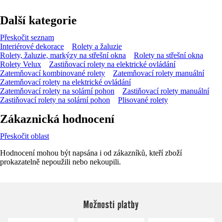
Další kategorie
Přeskočit seznam
Interiérové dekorace
Rolety a žaluzie
Rolety, žaluzie, markýzy na střešní okna
Rolety na střešní okna
Rolety Velux
Zastiňovací rolety na elektrické ovládání
Zatemňovací kombinované rolety
Zatemňovací rolety manuální
Zatemňovací rolety na elektrické ovládání
Zatemňovací rolety na solární pohon
Zastiňovací rolety manuální
Zastiňovací rolety na solární pohon
Plisované rolety
Zákaznická hodnocení
Přeskočit oblast
Hodnocení mohou být napsána i od zákazníků, kteří zboží
prokazatelně nepoužili nebo nekoupili.
Možnosti platby