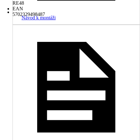
RE48
EAN
5702329498487
Návod k montáži