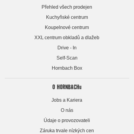
Přehled všech prodejen
Kuchyňské centrum
Koupelnové centrum
XXL centrum obkladů a dlažeb
Drive - In
Self-Scan
Hornbach Box
O HORNBACHu
Jobs a Kariera
O nás
Údaje o provozovateli
Záruka trvale nízkých cen