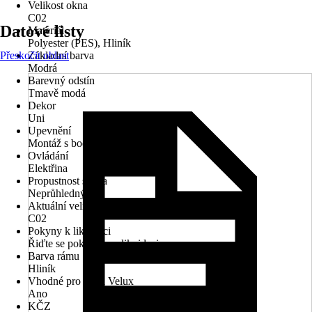
Velikost okna
C02
Datové listy
Materiál
Polyester (PES), Hliník
Přeskočit oblast
Základní barva
Modrá
Barevný odstín
Tmavě modá
Dekor
Uni
Upevnění
Montáž s bočním vedením
Ovládání
Elektřina
Propustnost světla
Neprůhledný
Aktuální velikost okna
C02
Pokyny k likvidaci
Řiďte se pokyny pro likvidaci
Barva rámu
Hliník
Vhodné pro okna Velux
Ano
KČZ