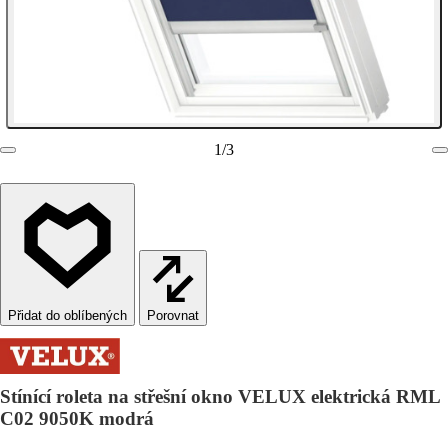
1
/
3
Porovnat
Stínící roleta na střešní okno VELUX elektrická RML
C02 9050K modrá