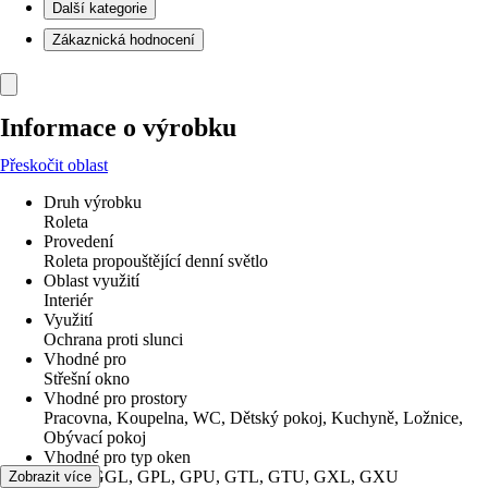
Další kategorie
Zákaznická hodnocení
Informace o výrobku
Přeskočit oblast
Druh výrobku
Roleta
Provedení
Roleta propouštějící denní světlo
Oblast využití
Interiér
Využití
Ochrana proti slunci
Vhodné pro
Střešní okno
Vhodné pro prostory
Pracovna, Koupelna, WC, Dětský pokoj, Kuchyně, Ložnice,
Obývací pokoj
Vhodné pro typ oken
GGU, GGL, GPL, GPU, GTL, GTU, GXL, GXU
Zobrazit více