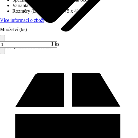
Varianta
:
Obdélníková vana
Rozměry (DxŠxV)
:
160 x 75 x 41 cm
Více informací o zboží
Množství (ks)
1 ks
Prodej přes:
HORNBACH