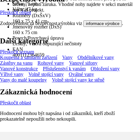
Šířka: 75 cm
určeny, neplatí záruka. Vhodné nohy najdete v sekci materiál
Váha: 47 kg
pro Váš projekt.
Přeskočit oblast
Rozměry (DxŠxV)
160 x 75 x 41 cm
Zodpovědnost za bezpečnost výrobku viz
.
informace výrobce
Jmenovitý rozmer (DxŠ)
160 x 75 cm
Povrch/Povrchová úprava
Další kategorie
Lesklý, Vrstva odpuzující nečistoty
EAN
Přeskočit seznam
4001112364659
Koupelna a sanitární zařízení
Vany
Obdélníkové vany
Zástěny na vanu
Rohové vany
Vanové sifony
Vanové konstrukce
Příslušenství k vanám
Obložení vany
Vířivé vany
Volně stojící vany
Oválné vany
Vany do malé koupelny
Volně stojící vany ke stěně
Zákaznická hodnocení
Přeskočit oblast
Hodnocení mohou být napsána i od zákazníků, kteří zboží
prokazatelně nepoužili nebo nekoupili.