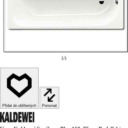
1
/
1
Porovnat