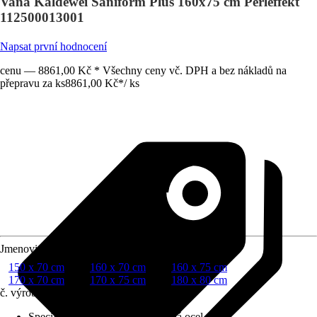
Vana Kaldewei Saniform Plus 160x75 cm Perleffekt
112500013001
Napsat první hodnocení
cenu — 8861,00 Kč * Všechny ceny vč. DPH a bez nákladů na
přepravu za ks
8861,00 Kč
*
/
ks
Jmenovitý rozmer (DxŠ)
150 x 70 cm
160 x 70 cm
160 x 75 cm
170 x 70 cm
170 x 75 cm
180 x 80 cm
č. výrobku
10184790
Specifikace materiálu
:
Smaltovaná ocel