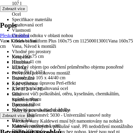
107 l
Materiál
Zobrazit více
Ocel
Specifikace materiálu
Popis
Smaltovaná ocel
Vlastnosti
Přeskočit oblast
Umístění odtoku v oblasti nohou
Vana Kaldewei Saniform Plus 160x75 cm 112500013001Vana 160x75
Obsah balení
cm
Vana, Návod k montáži
Vhodné pro prostory
Vana 160x75 cm
Koupelna
Hloubka 41 cm
Hmotnost
Užitečný objem (po odečtení průměrného objemu ponořené
46,6 kg
osoby 70 l): 107 l
Provedení pro rohovou montáž
Rozměr dna 105 x 44/40 cm
Univerzální
S povrchovou úpravou Perl-effekt
Kód výrobku
3,5mm hrubá smaltovaná ocel
KW 372-1 + PE
Odolnost vůči poškrábání, otěru, kyselinám, chemikáliím,
Série
teplotě a nárazu
Saniform Plus
Barevná stálost
Upozornění
Sklovitý povrch-snadná údržba
Nohy nejsou součástí dodávky
Nutné příslušenství: 5030 - Univerzální vanové nohy
Upozornění
Zobrazit více
Barva: bílá
Všechny vany Kaldewei musí být namontovány na nohách
Materiál: smaltovaná ocel
Kaldewei určených k příslušné vaně. Při nedodržení montážního
Bezpečnost výrobků
Délka: 160 cm
návodu a nainstalování vany bez nohou, které jsou pod ni