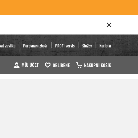
vat zásilku
Porovnání zboží
PROFI servis
Služby
Kariéra
MŮJ ÚČET
OBLÍBENÉ
NÁKUPNÍ KOŠÍK