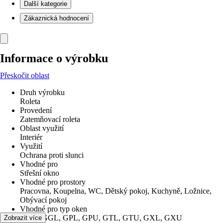
Další kategorie
Zákaznická hodnocení
Informace o výrobku
Přeskočit oblast
Druh výrobku
Roleta
Provedení
Zatemňovací roleta
Oblast využití
Interiér
Využití
Ochrana proti slunci
Vhodné pro
Střešní okno
Vhodné pro prostory
Pracovna, Koupelna, WC, Dětský pokoj, Kuchyně, Ložnice,
Obývací pokoj
Vhodné pro typ oken
GGU, GGL, GPL, GPU, GTL, GTU, GXL, GXU
Zobrazit více