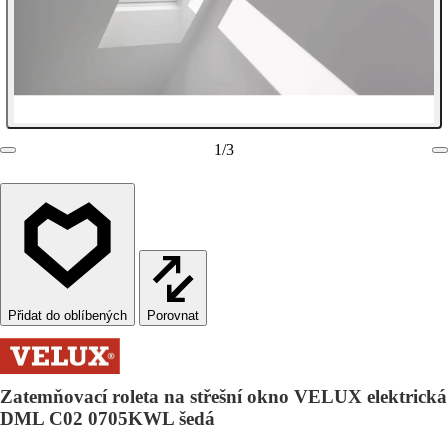
1
/
3
Porovnat
Zatemňovací roleta na střešní okno VELUX elektrická
DML C02 0705KWL šedá