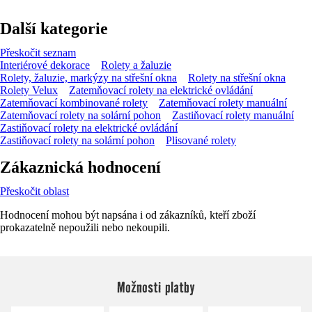
Další kategorie
Přeskočit seznam
Interiérové dekorace
Rolety a žaluzie
Rolety, žaluzie, markýzy na střešní okna
Rolety na střešní okna
Rolety Velux
Zatemňovací rolety na elektrické ovládání
Zatemňovací kombinované rolety
Zatemňovací rolety manuální
Zatemňovací rolety na solární pohon
Zastiňovací rolety manuální
Zastiňovací rolety na elektrické ovládání
Zastiňovací rolety na solární pohon
Plisované rolety
Zákaznická hodnocení
Přeskočit oblast
Hodnocení mohou být napsána i od zákazníků, kteří zboží
prokazatelně nepoužili nebo nekoupili.
Možnosti platby