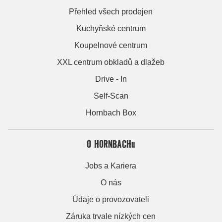
Přehled všech prodejen
Kuchyňské centrum
Koupelnové centrum
XXL centrum obkladů a dlažeb
Drive - In
Self-Scan
Hornbach Box
O HORNBACHu
Jobs a Kariera
O nás
Údaje o provozovateli
Záruka trvale nízkých cen