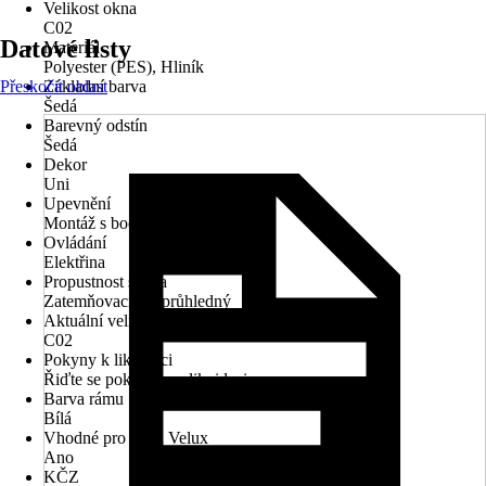
Velikost okna
C02
Datové listy
Materiál
Polyester (PES), Hliník
Přeskočit oblast
Základní barva
Šedá
Barevný odstín
Šedá
Dekor
Uni
Upevnění
Montáž s bočním vedením
Ovládání
Elektřina
Propustnost světla
Zatemňovací, Neprůhledný
Aktuální velikost okna
C02
Pokyny k likvidaci
Řiďte se pokyny pro likvidaci
Barva rámu
Bílá
Vhodné pro okna Velux
Ano
KČZ