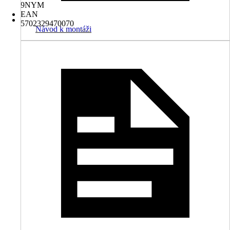
9NYM
EAN
5702329470070
Návod k montáži