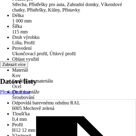
Střecha, Přístřešky pro auta, Zahradní domky, Víkendové
chatky, Přístřešky, Kůlny, Přístavky
Délka
1 000 mm
Šířka
115 mm
Druh výrobku
Lišta, Profil
Provedení
Ukončovací profil, Úhlový profil
Oblast využití
Exteriér
Zobrazit více
Materiál
Kov
Datové listy
Specifikace materiálu
Ocel
Přeskočit oblast
Druh montáže
Šroubování
Odpovídá barevnému odstínu RAL
6005 Mechově zelená
Tloušťka
0,4 mm
Profil
H12 12 mm
Vlastnosti