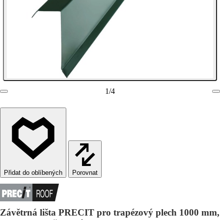
1
/
4
Porovnat
Závětrná lišta PRECIT pro trapézový plech 1000 mm,