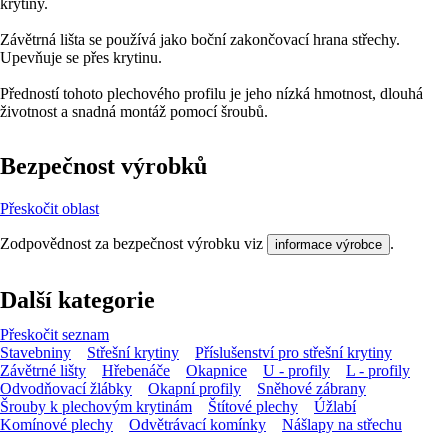
krytiny.
Závětrná lišta se používá jako boční zakončovací hrana střechy.
Upevňuje se přes krytinu.
Předností tohoto plechového profilu je jeho nízká hmotnost, dlouhá
životnost a snadná montáž pomocí šroubů.
Bezpečnost výrobků
Přeskočit oblast
Zodpovědnost za bezpečnost výrobku viz
.
informace výrobce
Další kategorie
Přeskočit seznam
Stavebniny
Střešní krytiny
Příslušenství pro střešní krytiny
Závětrné lišty
Hřebenáče
Okapnice
U - profily
L - profily
Odvodňovací žlábky
Okapní profily
Sněhové zábrany
Šrouby k plechovým krytinám
Štítové plechy
Úžlabí
Komínové plechy
Odvětrávací komínky
Nášlapy na střechu