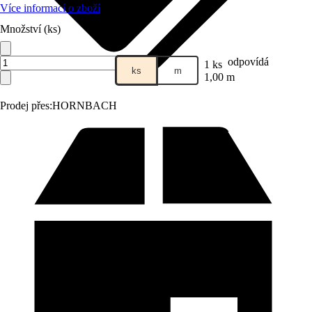
Více informací o zboží
Množství (ks)
odpovídá
1 ks
ks
m
1,00 m
Prodej přes:
HORNBACH