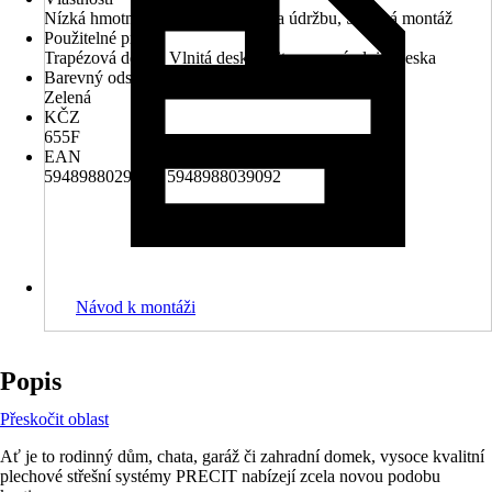
Nízká hmotnost, Nízké náklady na údržbu, Snadná montáž
Použitelné pro
Trapézová deska, Vlnitá deska, Bitumenová vlnitá deska
Barevný odstín
Zelená
KČZ
655F
EAN
5948988029604, 5948988039092
Návod k montáži
Popis
Přeskočit oblast
Ať je to rodinný dům, chata, garáž či zahradní domek, vysoce kvalitní
plechové střešní systémy PRECIT nabízejí zcela novou podobu