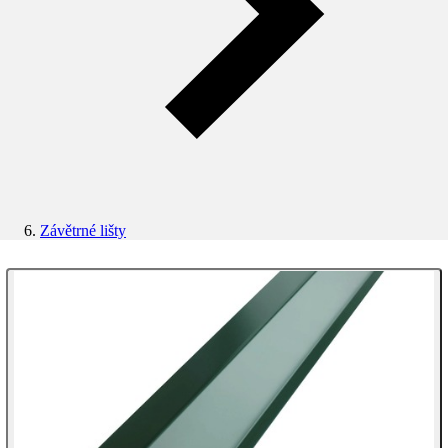
Závětrné lišty