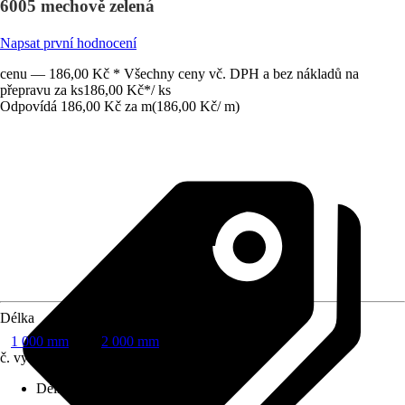
6005 mechově zelená
Napsat první hodnocení
cenu — 186,00 Kč * Všechny ceny vč. DPH a bez nákladů na
přepravu za ks
186,00 Kč
*
/
ks
Odpovídá 186,00 Kč za m
(
186,00 Kč
/
m
)
Délka
1 000 mm
2 000 mm
č. výrobku
5764090
Délka
:
1 000 mm