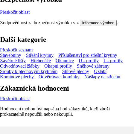
Přeskočit oblast
Zodpovědnost za bezpečnost výrobku viz
.
informace výrobce
Další kategorie
Přeskočit seznam
Stavebniny
Střešní krytiny
Příslušenství pro střešní krytiny
Závětrné lišty
Hřebenáče
Okapnice
U - profily
L - profily
Odvodňovací žlábky
Okapní profily
Sněhové zábrany
Šrouby k plechovým krytinám
Štítové plechy
Úžlabí
Komínové plechy
Odvětrávací komínky
Nášlapy na střechu
Zákaznická hodnocení
Přeskočit oblast
Hodnocení mohou být napsána i od zákazníků, kteří zboží
prokazatelně nepoužili nebo nekoupili.