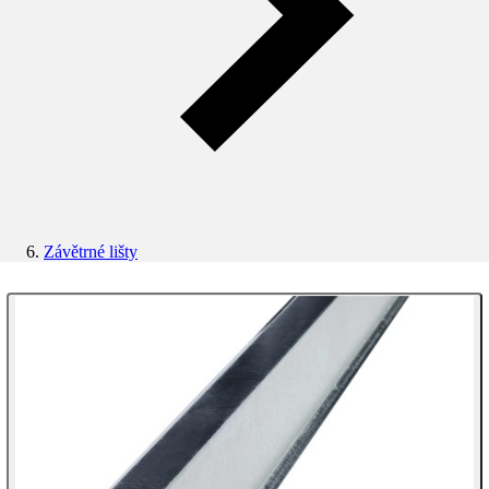
Závětrné lišty