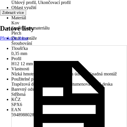
Úhlový profil, Ukončovací profil
Oblast využití
Exteriér
Zobrazit více
Materiál
Kov
Datové listy
Specifikace materiálu
Plech
Přeskočit oblast
Druh montáže
Šroubování
Tloušťka
0,35 mm
Profil
H12 12 mm
Vlastnosti
Nízká hmotnost, Nízké náklady na údržbu, Snadná montáž
Použitelné pro
Trapézová deska, Vlnitá deska, Bitumenová vlnitá deska
Barevný odstín
Stříbrná
KČZ
SPX6
EAN
5948988028676