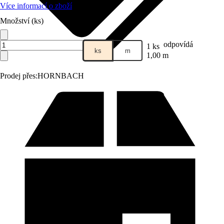
Více informací o zboží
Množství (ks)
odpovídá
1 ks
ks
m
1,00 m
Prodej přes:
HORNBACH