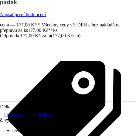
pozink
Napsat první hodnocení
cenu — 177,00 Kč * Všechny ceny vč. DPH a bez nákladů na
přepravu za ks
177,00 Kč
*
/
ks
Odpovídá 177,00 Kč za m
(
177,00 Kč
/
m
)
Délka
1 000 mm
2 000 mm
č. výrobku
5632974
Délka
:
1 000 mm