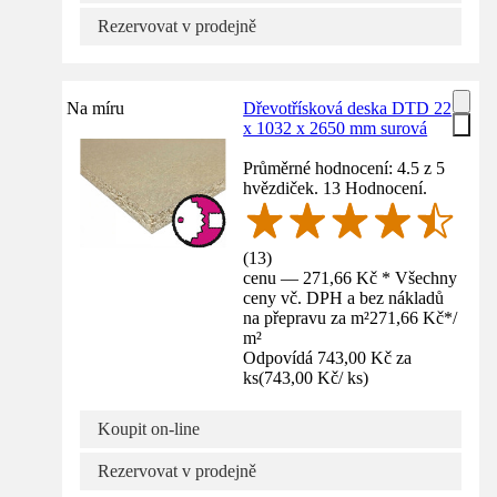
Rezervovat v prodejně
Na míru
Dřevotřísková deska DTD 22
x 1032 x 2650 mm surová
Průměrné hodnocení: 4.5 z 5
hvězdiček. 13 Hodnocení.
(
13
)
cenu — 271,66 Kč * Všechny
ceny vč. DPH a bez nákladů
na přepravu za m²
271,66 Kč
*
/
m²
Odpovídá 743,00 Kč za
ks
(
743,00 Kč
/
ks
)
Koupit on-line
Rezervovat v prodejně