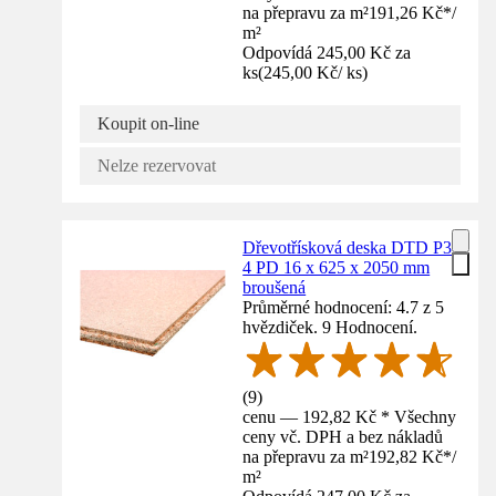
na přepravu za m²
191,26 Kč
*
/
m²
Odpovídá 245,00 Kč za
ks
(
245,00 Kč
/
ks
)
Koupit on-line
Nelze rezervovat
Dřevotřísková deska DTD P3
4 PD 16 x 625 x 2050 mm
broušená
Průměrné hodnocení: 4.7 z 5
hvězdiček. 9 Hodnocení.
(
9
)
cenu — 192,82 Kč * Všechny
ceny vč. DPH a bez nákladů
na přepravu za m²
192,82 Kč
*
/
m²