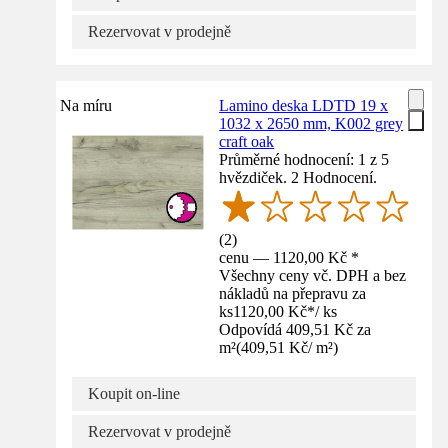
Rezervovat v prodejně
Na míru
Lamino deska LDTD 19 x
1032 x 2650 mm, K002 grey
craft oak
Průměrné hodnocení: 1 z 5
hvězdiček. 2 Hodnocení.
(
2
)
cenu — 1120,00 Kč *
Všechny ceny vč. DPH a bez
nákladů na přepravu za
ks
1120,00 Kč
*
/
ks
Odpovídá 409,51 Kč za
m²
(
409,51 Kč
/
m²
)
Koupit on-line
Rezervovat v prodejně