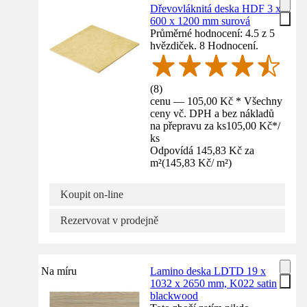
Dřevovláknitá deska HDF 3 x
600 x 1200 mm surová
Průměrné hodnocení: 4.5 z 5
hvězdiček. 8 Hodnocení.
(
8
)
cenu — 105,00 Kč * Všechny
ceny vč. DPH a bez nákladů
na přepravu za ks
105,00 Kč
*
/
ks
Odpovídá 145,83 Kč za
m²
(
145,83 Kč
/
m²
)
Koupit on-line
Rezervovat v prodejně
Na míru
Lamino deska LDTD 19 x
1032 x 2650 mm, K022 satin
blackwood