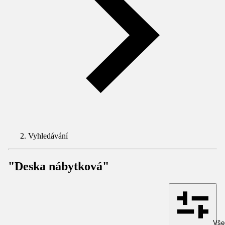
Vyhledávání
"Deska nábytková"
Všec