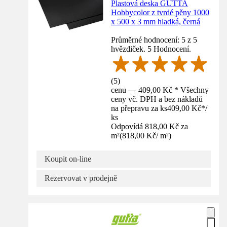
Plastová deska GUTTA
Hobbycolor z tvrdé pěny 1000
x 500 x 3 mm hladká, černá
Průměrné hodnocení: 5 z 5
hvězdiček. 5 Hodnocení.
(
5
)
cenu — 409,00 Kč * Všechny
ceny vč. DPH a bez nákladů
na přepravu za ks
409,00 Kč
*
/
ks
Odpovídá 818,00 Kč za
m²
(
818,00 Kč
/
m²
)
Koupit on-line
Rezervovat v prodejně