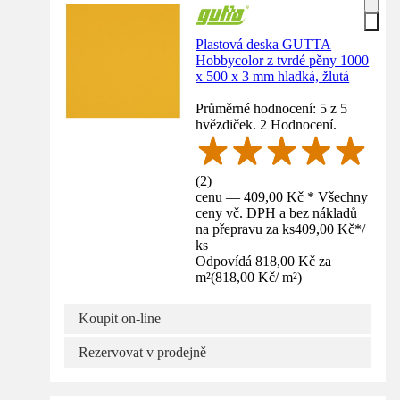
Plastová deska GUTTA
Hobbycolor z tvrdé pěny 1000
x 500 x 3 mm hladká, žlutá
Průměrné hodnocení: 5 z 5
hvězdiček. 2 Hodnocení.
(
2
)
cenu — 409,00 Kč * Všechny
ceny vč. DPH a bez nákladů
na přepravu za ks
409,00 Kč
*
/
ks
Odpovídá 818,00 Kč za
m²
(
818,00 Kč
/
m²
)
Koupit on-line
Rezervovat v prodejně