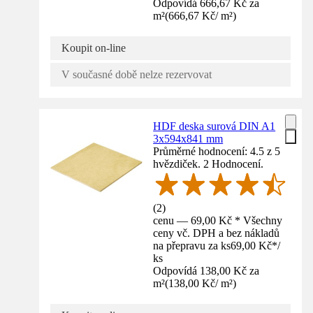
Odpovídá 666,67 Kč za
m²
(
666,67 Kč
/
m²
)
Koupit on-line
V současné době nelze rezervovat
HDF deska surová DIN A1
3x594x841 mm
Průměrné hodnocení: 4.5 z 5
hvězdiček. 2 Hodnocení.
(
2
)
cenu — 69,00 Kč * Všechny
ceny vč. DPH a bez nákladů
na přepravu za ks
69,00 Kč
*
/
ks
Odpovídá 138,00 Kč za
m²
(
138,00 Kč
/
m²
)