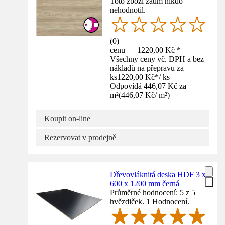
Toto zboží zatím nikdo
nehodnotil.
(
0
)
cenu — 1220,00 Kč *
Všechny ceny vč. DPH a bez
nákladů na přepravu za
ks
1220,00 Kč
*
/
ks
Odpovídá 446,07 Kč za
m²
(
446,07 Kč
/
m²
)
Koupit on-line
Rezervovat v prodejně
Dřevovláknitá deska HDF 3 x
600 x 1200 mm černá
Průměrné hodnocení: 5 z 5
hvězdiček. 1 Hodnocení.