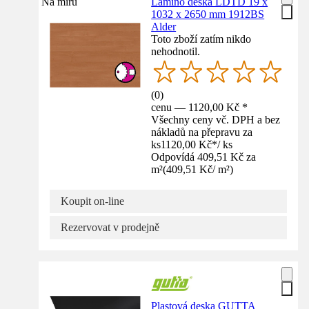
Na míru
Lamino deska LDTD 19 x
1032 x 2650 mm 1912BS
Alder
Toto zboží zatím nikdo
nehodnotil.
(
0
)
cenu — 1120,00 Kč *
Všechny ceny vč. DPH a bez
nákladů na přepravu za
ks
1120,00 Kč
*
/
ks
Odpovídá 409,51 Kč za
m²
(
409,51 Kč
/
m²
)
Koupit on-line
Rezervovat v prodejně
Plastová deska GUTTA