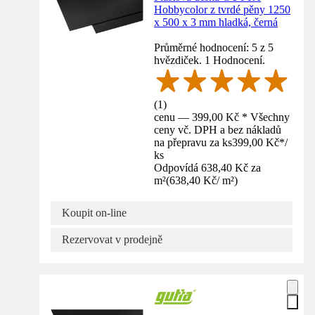
Hobbycolor z tvrdé pěny 1250
x 500 x 3 mm hladká, černá
Průměrné hodnocení: 5 z 5
hvězdiček. 1 Hodnocení.
(
1
)
cenu — 399,00 Kč * Všechny
ceny vč. DPH a bez nákladů
na přepravu za ks
399,00 Kč
*
/
ks
Odpovídá 638,40 Kč za
m²
(
638,40 Kč
/
m²
)
Koupit on-line
Rezervovat v prodejně