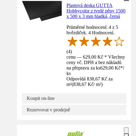
Plastová deska GUTTA
Hobbycolor z tvrdé pěny 1500
x 500 x 3 mm hladká, černá
Průměrné hodnocení: 4 z 5
hvězdiček. 4 Hodnocení.
(
4
)
cenu — 629,00 Kč * Všechny
ceny vč. DPH a bez nákladů
na přepravu za ks
629,00 Kč
*
/
ks
Odpovídá 838,67 Kč za
m²
(
838,67 Kč
/
m²
)
Koupit on-line
Rezervovat v prodejně