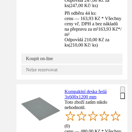
Odpovídá 247,00 Kč za
ks
(
247,00 Kč
/
ks
)
Při odběru 44 ks:
cenu — 163,93 Kč * Všechny
ceny vč. DPH a bez nákladů
na přepravu za m²
163,93 Kč
*
/
m²
Odpovídá 210,00 Kč za
ks
(
210,00 Kč
/
ks
)
Koupit on-line
Nelze rezervovat
Kompaktní deska šedá
3x600x1200 mm
Toto zboží zatím nikdo
nehodnotil.
(
0
)
cenu — 480,00 Kč * Všechny