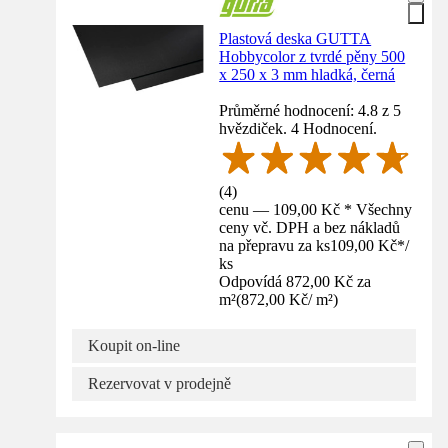
Plastová deska GUTTA
Hobbycolor z tvrdé pěny 500
x 250 x 3 mm hladká, černá
Průměrné hodnocení: 4.8 z 5
hvězdiček. 4 Hodnocení.
(
4
)
cenu — 109,00 Kč * Všechny
ceny vč. DPH a bez nákladů
na přepravu za ks
109,00 Kč
*
/
ks
Odpovídá 872,00 Kč za
m²
(
872,00 Kč
/
m²
)
Koupit on-line
Rezervovat v prodejně