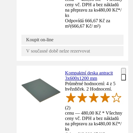
ceny vč. DPH a bez nákladů
na přepravu za ks
480,00 Kč
*
/
ks
Odpovídá 666,67 Kč za
m²
(
666,67 Kč
/
m²
)
Koupit on-line
V současné době nelze rezervovat
Kompaktní deska antracit
3x600x1200 mm
Průměrné hodnocení: 4 z 5
hvězdiček. 2 Hodnocení.
(
2
)
cenu — 480,00 Kč * Všechny
ceny vč. DPH a bez nákladů
na přepravu za ks
480,00 Kč
*
/
ks