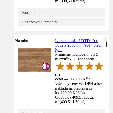
m²
(
398,54 Kč
/
m²
)
Koupit on-line
Rezervovat v prodejně
Na míru
Lamino deska LDTD 19 x
1032 x 2650 mm, 9614 ořech
lyon
Průměrné hodnocení: 5 z 5
hvězdiček. 2 Hodnocení.
(
2
)
cenu — 1120,00 Kč *
Všechny ceny vč. DPH a bez
nákladů na přepravu za
ks
1120,00 Kč
*
/
ks
Odpovídá 409,51 Kč za
m²
(
409,51 Kč
/
m²
)