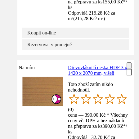
na přepravu za ks
155,00 Kč
*
/
ks
Odpovídá 215,28 Kč za
m²
(
215,28 Kč
/
m²
)
Koupit on-line
Rezervovat v prodejně
Na míru
Dřevovláknitá deska HDF 3 x
1420 x 2070 mm, višeň
Toto zboží zatím nikdo
nehodnotil.
(
0
)
cenu — 390,00 Kč * Všechny
ceny vč. DPH a bez nákladů
na přepravu za ks
390,00 Kč
*
/
ks
Odpovídá 132,70 Kč za