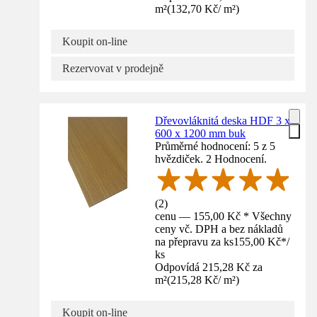
m²
(
132,70 Kč
/
m²
)
Koupit on-line
Rezervovat v prodejně
Dřevovláknitá deska HDF 3 x
600 x 1200 mm buk
Průměrné hodnocení: 5 z 5
hvězdiček. 2 Hodnocení.
(
2
)
cenu — 155,00 Kč * Všechny
ceny vč. DPH a bez nákladů
na přepravu za ks
155,00 Kč
*
/
ks
Odpovídá 215,28 Kč za
m²
(
215,28 Kč
/
m²
)
Koupit on-line