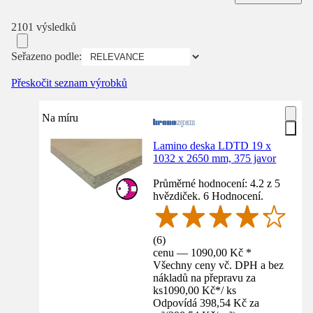
2101 výsledků
Seřazeno podle:
Přeskočit seznam výrobků
Na míru
Lamino deska LDTD 19 x
1032 x 2650 mm, 375 javor
Průměrné hodnocení: 4.2 z 5
hvězdiček. 6 Hodnocení.
(
6
)
cenu — 1090,00 Kč *
Všechny ceny vč. DPH a bez
nákladů na přepravu za
ks
1090,00 Kč
*
/
ks
Odpovídá 398,54 Kč za