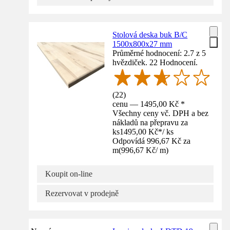
Stolová deska buk B/C
1500x800x27 mm
Průměrné hodnocení: 2.7 z 5
hvězdiček. 22 Hodnocení.
(
22
)
cenu — 1495,00 Kč *
Všechny ceny vč. DPH a bez
nákladů na přepravu za
ks
1495,00 Kč
*
/
ks
Odpovídá 996,67 Kč za
m
(
996,67 Kč
/
m
)
Koupit on-line
Rezervovat v prodejně