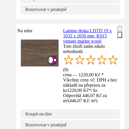
Rezervovat v prodejně
Na míru
Lamino deska LDTD 19 x
1032 x 2650 mm, K015
vintage marine wood
Toto zboží zatím nikdo
nehodnotil.
(
0
)
cenu — 1220,00 Kč *
Všechny ceny vč. DPH a bez
nákladů na přepravu za
ks
1220,00 Kč
*
/
ks
Odpovídá 446,07 Kč za
m²
(
446,07 Kč
/
m²
)
Koupit on-line
Rezervovat v prodejně