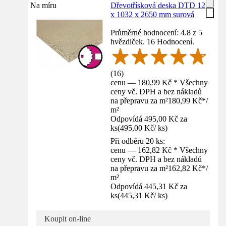
Na míru
Dřevotřísková deska DTD 12
x 1032 x 2650 mm surová
Průměrné hodnocení: 4.8 z 5
hvězdiček. 16 Hodnocení.
(
16
)
cenu — 180,99 Kč * Všechny
ceny vč. DPH a bez nákladů
na přepravu za m²
180,99 Kč
*
/
m²
Odpovídá 495,00 Kč za
ks
(
495,00 Kč
/
ks
)
Při odběru 20 ks:
cenu — 162,82 Kč * Všechny
ceny vč. DPH a bez nákladů
na přepravu za m²
162,82 Kč
*
/
m²
Odpovídá 445,31 Kč za
ks
(
445,31 Kč
/
ks
)
Koupit on-line