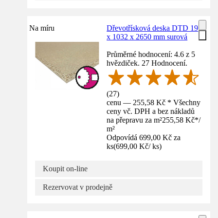
Na míru
Dřevotřísková deska DTD 19
x 1032 x 2650 mm surová
Průměrné hodnocení: 4.6 z 5
hvězdiček. 27 Hodnocení.
(
27
)
cenu — 255,58 Kč * Všechny
ceny vč. DPH a bez nákladů
na přepravu za m²
255,58 Kč
*
/
m²
Odpovídá 699,00 Kč za
ks
(
699,00 Kč
/
ks
)
Koupit on-line
Rezervovat v prodejně