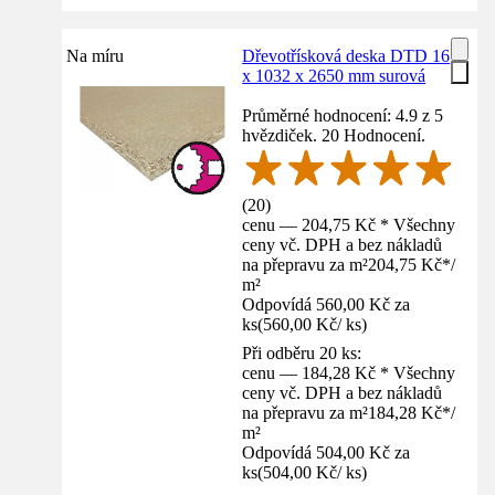
Na míru
Dřevotřísková deska DTD 16
x 1032 x 2650 mm surová
Průměrné hodnocení: 4.9 z 5
hvězdiček. 20 Hodnocení.
(
20
)
cenu — 204,75 Kč * Všechny
ceny vč. DPH a bez nákladů
na přepravu za m²
204,75 Kč
*
/
m²
Odpovídá 560,00 Kč za
ks
(
560,00 Kč
/
ks
)
Při odběru 20 ks:
cenu — 184,28 Kč * Všechny
ceny vč. DPH a bez nákladů
na přepravu za m²
184,28 Kč
*
/
m²
Odpovídá 504,00 Kč za
ks
(
504,00 Kč
/
ks
)