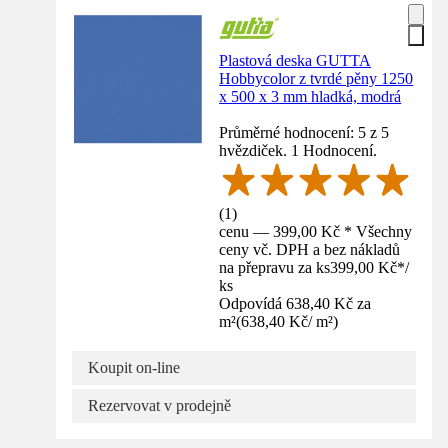
Plastová deska GUTTA
Hobbycolor z tvrdé pěny 1250
x 500 x 3 mm hladká, modrá
Průměrné hodnocení: 5 z 5
hvězdiček. 1 Hodnocení.
(
1
)
cenu — 399,00 Kč * Všechny
ceny vč. DPH a bez nákladů
na přepravu za ks
399,00 Kč
*
/
ks
Odpovídá 638,40 Kč za
m²
(
638,40 Kč
/
m²
)
Koupit on-line
Rezervovat v prodejně