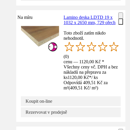
Na míru
Lamino deska LDTD 19 x
1032 x 2650 mm, 729 ořech
Toto zboží zatím nikdo
nehodnotil.
(
0
)
cenu — 1120,00 Kč *
Všechny ceny vč. DPH a bez
nákladů na přepravu za
ks
1120,00 Kč
*
/
ks
Odpovídá 409,51 Kč za
m²
(
409,51 Kč
/
m²
)
Koupit on-line
Rezervovat v prodejně