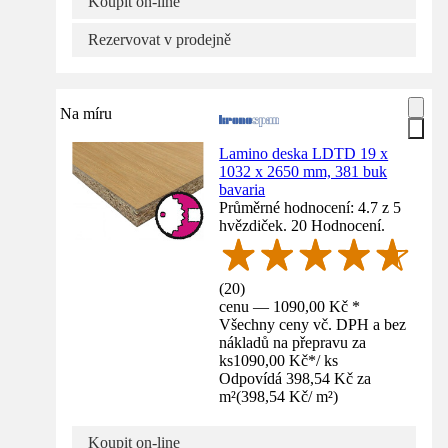
Koupit on-line
Rezervovat v prodejně
Na míru
Lamino deska LDTD 19 x
1032 x 2650 mm, 381 buk
bavaria
Průměrné hodnocení: 4.7 z 5
hvězdiček. 20 Hodnocení.
(
20
)
cenu — 1090,00 Kč *
Všechny ceny vč. DPH a bez
nákladů na přepravu za
ks
1090,00 Kč
*
/
ks
Odpovídá 398,54 Kč za
m²
(
398,54 Kč
/
m²
)
Koupit on-line