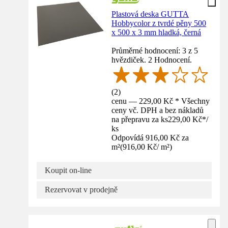
Plastová deska GUTTA
Hobbycolor z tvrdé pěny 500
x 500 x 3 mm hladká, černá
Průměrné hodnocení: 3 z 5
hvězdiček. 2 Hodnocení.
(
2
)
cenu — 229,00 Kč * Všechny
ceny vč. DPH a bez nákladů
na přepravu za ks
229,00 Kč
*
/
ks
Odpovídá 916,00 Kč za
m²
(
916,00 Kč
/
m²
)
Koupit on-line
Rezervovat v prodejně