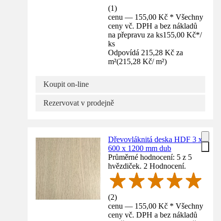
(
1
)
cenu — 155,00 Kč * Všechny
ceny vč. DPH a bez nákladů
na přepravu za ks
155,00 Kč
*
/
ks
Odpovídá 215,28 Kč za
m²
(
215,28 Kč
/
m²
)
Koupit on-line
Rezervovat v prodejně
Dřevovláknitá deska HDF 3 x
600 x 1200 mm dub
Průměrné hodnocení: 5 z 5
hvězdiček. 2 Hodnocení.
(
2
)
cenu — 155,00 Kč * Všechny
ceny vč. DPH a bez nákladů