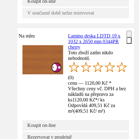
Koupit on-line
V současné době nelze rezervovat
Na míru
Lamino deska LDTD 19 x
1032 x 2650 mm 0344PR
cherry
Toto zboží zatím nikdo
nehodnotil.
(
0
)
cenu — 1120,00 Kč *
Všechny ceny vč. DPH a bez
nákladů na přepravu za
ks
1120,00 Kč
*
/
ks
Odpovídá 409,51 Kč za
m²
(
409,51 Kč
/
m²
)
Koupit on-line
Rezervovat v prodejně