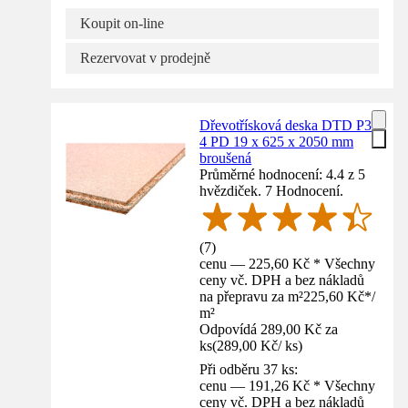
Koupit on-line
Rezervovat v prodejně
Dřevotřísková deska DTD P3
4 PD 19 x 625 x 2050 mm
broušená
Průměrné hodnocení: 4.4 z 5
hvězdiček. 7 Hodnocení.
(
7
)
cenu — 225,60 Kč * Všechny
ceny vč. DPH a bez nákladů
na přepravu za m²
225,60 Kč
*
/
m²
Odpovídá 289,00 Kč za
ks
(
289,00 Kč
/
ks
)
Při odběru 37 ks:
cenu — 191,26 Kč * Všechny
ceny vč. DPH a bez nákladů