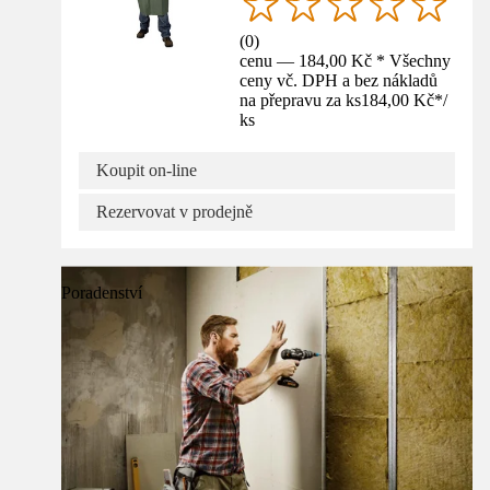
(
0
)
cenu — 184,00 Kč * Všechny
ceny vč. DPH a bez nákladů
na přepravu za ks
184,00 Kč
*
/
ks
Koupit on-line
Rezervovat v prodejně
Poradenství