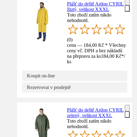
Plášť do deště Ardon CYRIL
žlutý, velikost XXXL
Toto zboží zatím nikdo
nehodnotil.
(
0
)
cenu — 184,00 Kč * Všechny
ceny vč. DPH a bez nákladů
na přepravu za ks
184,00 Kč
*
/
ks
Koupit on-line
Rezervovat v prodejně
Plášť do deště Ardon CYRIL
zelený, velikost XXXL
Toto zboží zatím nikdo
nehodnotil.