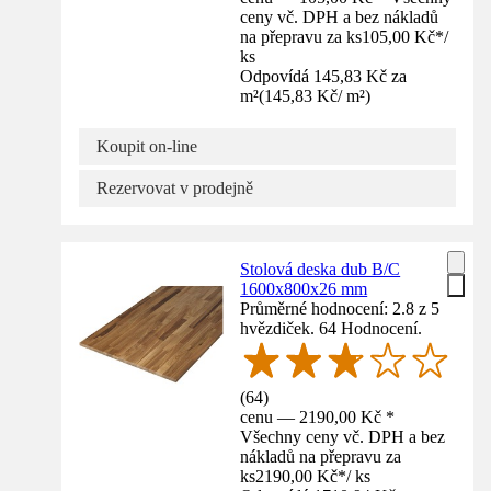
ceny vč. DPH a bez nákladů
na přepravu za ks
105,00 Kč
*
/
ks
Odpovídá 145,83 Kč za
m²
(
145,83 Kč
/
m²
)
Koupit on-line
Rezervovat v prodejně
Stolová deska dub B/C
1600x800x26 mm
Průměrné hodnocení: 2.8 z 5
hvězdiček. 64 Hodnocení.
(
64
)
cenu — 2190,00 Kč *
Všechny ceny vč. DPH a bez
nákladů na přepravu za
ks
2190,00 Kč
*
/
ks