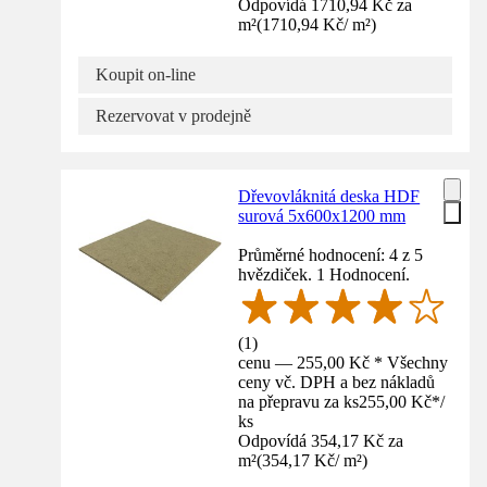
Odpovídá 1710,94 Kč za
m²
(
1710,94 Kč
/
m²
)
Koupit on-line
Rezervovat v prodejně
Dřevovláknitá deska HDF
surová 5x600x1200 mm
Průměrné hodnocení: 4 z 5
hvězdiček. 1 Hodnocení.
(
1
)
cenu — 255,00 Kč * Všechny
ceny vč. DPH a bez nákladů
na přepravu za ks
255,00 Kč
*
/
ks
Odpovídá 354,17 Kč za
m²
(
354,17 Kč
/
m²
)