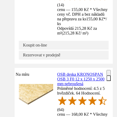
(
14
)
cenu — 155,00 Kč * Všechny
ceny vč. DPH a bez nákladů
na přepravu za ks
155,00 Kč
*
/
ks
Odpovídá 215,28 Kč za
m²
(
215,28 Kč
/
m²
)
Koupit on-line
Rezervovat v prodejně
Na míru
OSB deska KRONOSPAN
OSB 3 F0 12 x 1250 x 2500
mm nebroušená
Průměrné hodnocení: 4.5 z 5
hvězdiček. 64 Hodnocení.
(
64
)
cenu — 168,00 Kč * Všechny