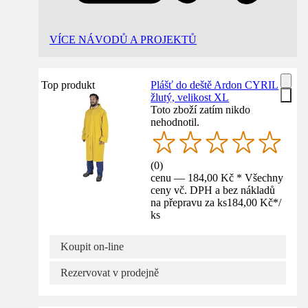
VÍCE NÁVODŮ A PROJEKTŮ
Top produkt
Plášť do deště Ardon CYRIL
žlutý, velikost XL
Toto zboží zatím nikdo
nehodnotil.
(
0
)
cenu — 184,00 Kč * Všechny
ceny vč. DPH a bez nákladů
na přepravu za ks
184,00 Kč
*
/
ks
Koupit on-line
Rezervovat v prodejně