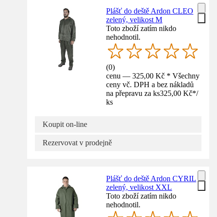
Plášť do deště Ardon CLEO
zelený, velikost M
Toto zboží zatím nikdo
nehodnotil.
(
0
)
cenu — 325,00 Kč * Všechny
ceny vč. DPH a bez nákladů
na přepravu za ks
325,00 Kč
*
/
ks
Koupit on-line
Rezervovat v prodejně
Plášť do deště Ardon CYRIL
zelený, velikost XXL
Toto zboží zatím nikdo
nehodnotil.