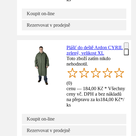
Koupit on-line
Rezervovat v prodejně
Plášť do deště Ardon CYRIL
zelený, velikost XL
Toto zboží zatím nikdo
nehodnotil.
(
0
)
cenu — 184,00 Kč * Všechny
ceny vč. DPH a bez nákladů
na přepravu za ks
184,00 Kč
*
/
ks
Koupit on-line
Rezervovat v prodejně