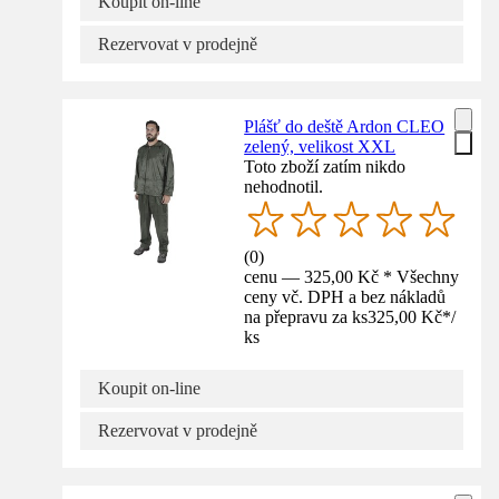
Koupit on-line
Rezervovat v prodejně
Plášť do deště Ardon CLEO
zelený, velikost XXL
Toto zboží zatím nikdo
nehodnotil.
(
0
)
cenu — 325,00 Kč * Všechny
ceny vč. DPH a bez nákladů
na přepravu za ks
325,00 Kč
*
/
ks
Koupit on-line
Rezervovat v prodejně