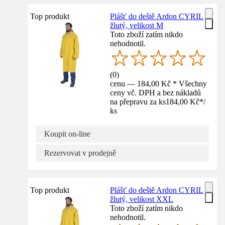
Top produkt
Plášť do deště Ardon CYRIL
žlutý, velikost M
Toto zboží zatím nikdo
nehodnotil.
(
0
)
cenu — 184,00 Kč * Všechny
ceny vč. DPH a bez nákladů
na přepravu za ks
184,00 Kč
*
/
ks
Koupit on-line
Rezervovat v prodejně
Top produkt
Plášť do deště Ardon CYRIL
žlutý, velikost XXL
Toto zboží zatím nikdo
nehodnotil.