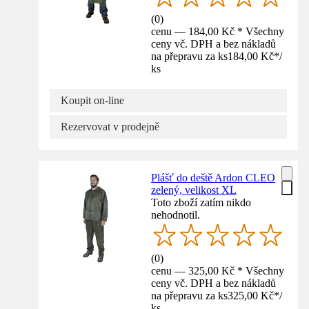
(
0
)
cenu — 184,00 Kč * Všechny
ceny vč. DPH a bez nákladů
na přepravu za ks
184,00 Kč
*
/
ks
Koupit on-line
Rezervovat v prodejně
Plášť do deště Ardon CLEO
zelený, velikost XL
Toto zboží zatím nikdo
nehodnotil.
(
0
)
cenu — 325,00 Kč * Všechny
ceny vč. DPH a bez nákladů
na přepravu za ks
325,00 Kč
*
/
ks