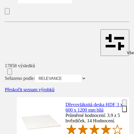
Všec
17858 výsledků
Seřazeno podle:
Přeskočit seznam výrobků
Dřevovláknitá deska HDF 3 x
600 x 1200 mm bílá
Průměrné hodnocení: 3.9 z 5
hvězdiček. 14 Hodnocení.