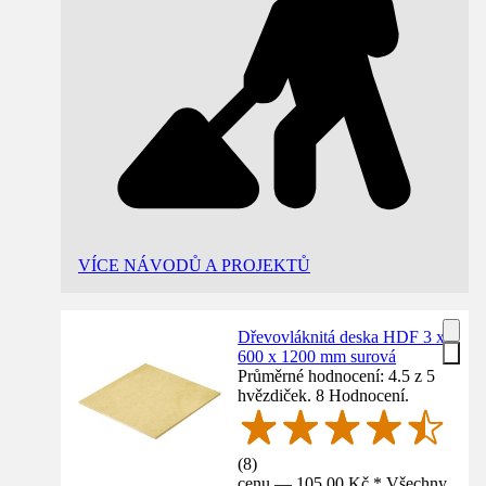
VÍCE NÁVODŮ A PROJEKTŮ
Dřevovláknitá deska HDF 3 x
600 x 1200 mm surová
Průměrné hodnocení: 4.5 z 5
hvězdiček. 8 Hodnocení.
(
8
)
cenu — 105,00 Kč * Všechny