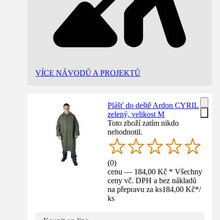
VÍCE NÁVODŮ A PROJEKTŮ
Plášť do deště Ardon CYRIL
zelený, velikost M
Toto zboží zatím nikdo
nehodnotil.
(
0
)
cenu — 184,00 Kč * Všechny
ceny vč. DPH a bez nákladů
na přepravu za ks
184,00 Kč
*
/
ks