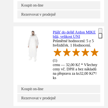
Koupit on-line
Rezervovat v prodejně
Plášť do deště Ardon MIKE
bílá, velikost UNI
Průměrné hodnocení: 5 z 5
hvězdiček. 1 Hodnocení.
(
1
)
cenu — 32,00 Kč * Všechny
ceny vč. DPH a bez nákladů
na přepravu za ks
32,00 Kč
*
/
ks
Koupit on-line
Rezervovat v prodejně