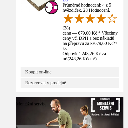
Průměrné hodnocení: 4 z 5
hvězdiček. 28 Hodnocení.
(
28
)
cenu — 679,00 Kč * Všechny
ceny vč. DPH a bez nákladů
na přepravu za ks
679,00 Kč
*
/
ks
Odpovídá 248,26 Kč za
m²
(
248,26 Kč
/
m²
)
Koupit on-line
Rezervovat v prodejně
Montážní servis