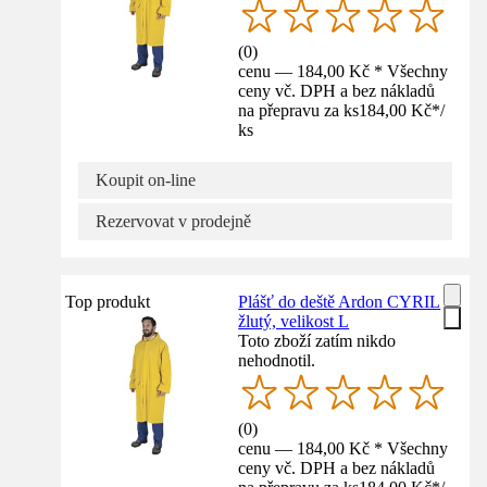
(
0
)
cenu — 184,00 Kč * Všechny
ceny vč. DPH a bez nákladů
na přepravu za ks
184,00 Kč
*
/
ks
Koupit on-line
Rezervovat v prodejně
Top produkt
Plášť do deště Ardon CYRIL
žlutý, velikost L
Toto zboží zatím nikdo
nehodnotil.
(
0
)
cenu — 184,00 Kč * Všechny
ceny vč. DPH a bez nákladů