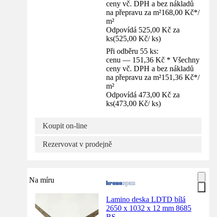
ceny vč. DPH a bez nákladů
na přepravu za m²
168,00 Kč
*
/
m²
Odpovídá 525,00 Kč za
ks
(
525,00 Kč
/
ks
)
Při odběru 55 ks:
cenu — 151,36 Kč * Všechny
ceny vč. DPH a bez nákladů
na přepravu za m²
151,36 Kč
*
/
m²
Odpovídá 473,00 Kč za
ks
(
473,00 Kč
/
ks
)
Koupit on-line
Rezervovat v prodejně
Na míru
Lamino deska LDTD bílá
2650 x 1032 x 12 mm 8685
BS