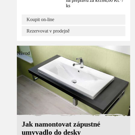
na přepravu za ks
184,00 Kč
*
/
ks
Koupit on-line
Rezervovat v prodejně
Návod
Jak namontovat zápustné
umyvadlo do desky