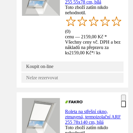
255 55x78 cm, bílá
Toto zboží zatím nikdo
nehodnotil.
(
0
)
cenu — 2159,00 Kč *
Všechny ceny vč. DPH a bez
nákladů na přepravu za
ks
2159,00 Kč
*
/
ks
Koupit on-line
Nelze rezervovat
Roleta na střešní okno,
ztmavená, termoizolační ARF
255 78x140 cm, bílá
Toto zboží zatím nikdo
nehodnotil.