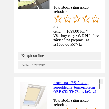
Toto zboží zatím nikdo
nehodnotil.
(
0
)
cenu — 1699,00 Kč *
Všechny ceny vč. DPH a bez
nákladů na přepravu za
ks
1699,00 Kč
*
/
ks
Koupit on-line
Nelze rezervovat
Roleta na střešní okno,
neprůhledná, termoizolační
ORF 052 55x78cm, béžová
Toto zboží zatím nikdo
nehodnotil.