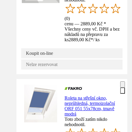
(
0
)
cenu — 2889,00 Kč *
Všechny ceny vč. DPH a bez
nákladů na přepravu za
ks
2889,00 Kč
*
/
ks
Koupit on-line
Nelze rezervovat
Roleta na střešní okno,
neprůhledná, termoizolační
ORF 051 55x78cm, tmavě
modrá
Toto zboží zatím nikdo
nehodnotil.