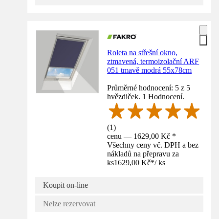
Roleta na střešní okno,
ztmavená, termoizolační ARF
051 tmavě modrá 55x78cm
Průměrné hodnocení: 5 z 5
hvězdiček. 1 Hodnocení.
(
1
)
cenu — 1629,00 Kč *
Všechny ceny vč. DPH a bez
nákladů na přepravu za
ks
1629,00 Kč
*
/
ks
Koupit on-line
Nelze rezervovat