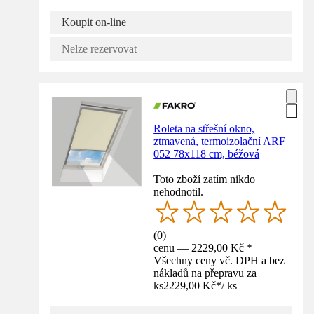
Koupit on-line
Nelze rezervovat
Roleta na střešní okno,
ztmavená, termoizolační ARF
052 78x118 cm, béžová
Toto zboží zatím nikdo
nehodnotil.
(
0
)
cenu — 2229,00 Kč *
Všechny ceny vč. DPH a bez
nákladů na přepravu za
ks
2229,00 Kč
*
/
ks