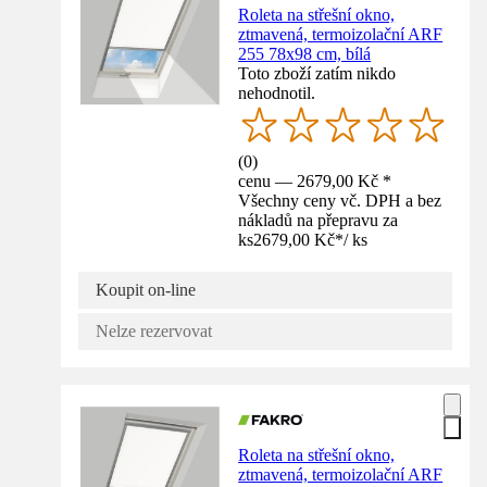
Roleta na střešní okno,
ztmavená, termoizolační ARF
255 78x98 cm, bílá
Toto zboží zatím nikdo
nehodnotil.
(
0
)
cenu — 2679,00 Kč *
Všechny ceny vč. DPH a bez
nákladů na přepravu za
ks
2679,00 Kč
*
/
ks
Koupit on-line
Nelze rezervovat
Roleta na střešní okno,
ztmavená, termoizolační ARF