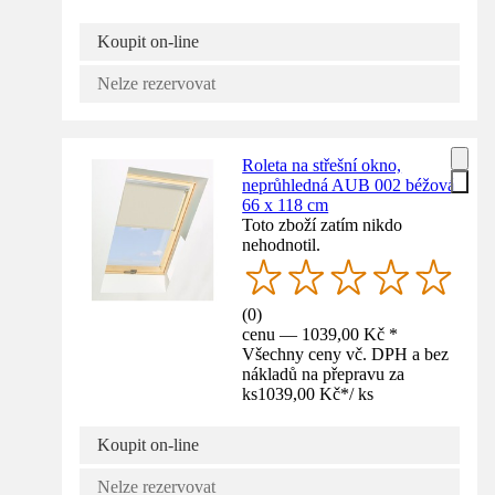
Koupit on-line
Nelze rezervovat
Roleta na střešní okno,
neprůhledná AUB 002 béžová
66 x 118 cm
Toto zboží zatím nikdo
nehodnotil.
(
0
)
cenu — 1039,00 Kč *
Všechny ceny vč. DPH a bez
nákladů na přepravu za
ks
1039,00 Kč
*
/
ks
Koupit on-line
Nelze rezervovat