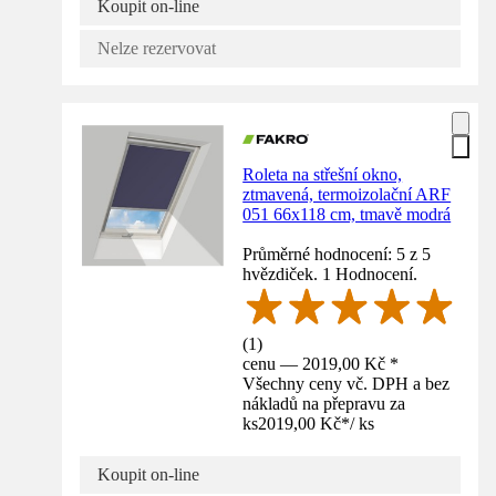
Koupit on-line
Nelze rezervovat
Roleta na střešní okno,
ztmavená, termoizolační ARF
051 66x118 cm, tmavě modrá
Průměrné hodnocení: 5 z 5
hvězdiček. 1 Hodnocení.
(
1
)
cenu — 2019,00 Kč *
Všechny ceny vč. DPH a bez
nákladů na přepravu za
ks
2019,00 Kč
*
/
ks
Koupit on-line