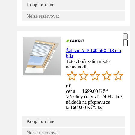
Koupit on-line
Nelze rezervovat
Žaluzie AJP 140 66X118 cm,
bílá
Toto zboží zatím nikdo
nehodnotil.
(
0
)
cenu — 1699,00 Kč *
Všechny ceny vč. DPH a bez
nákladů na přepravu za
ks
1699,00 Kč
*
/
ks
Koupit on-line
Nelze rezervovat