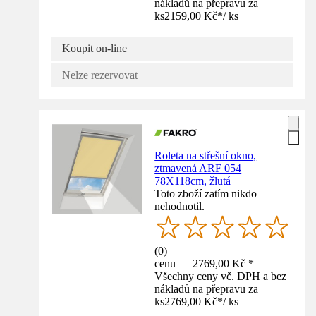
nákladů na přepravu za
ks
2159,00 Kč
*
/
ks
Koupit on-line
Nelze rezervovat
Roleta na střešní okno,
ztmavená ARF 054
78X118cm, žlutá
Toto zboží zatím nikdo
nehodnotil.
(
0
)
cenu — 2769,00 Kč *
Všechny ceny vč. DPH a bez
nákladů na přepravu za
ks
2769,00 Kč
*
/
ks