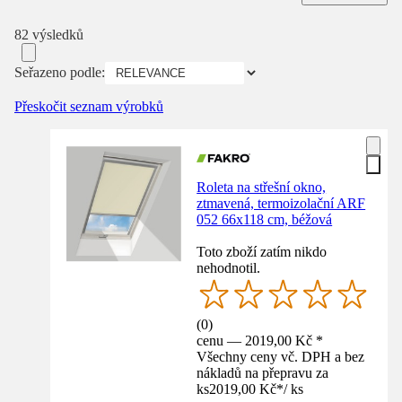
82 výsledků
Seřazeno podle:
Přeskočit seznam výrobků
Roleta na střešní okno,
ztmavená, termoizolační ARF
052 66x118 cm, béžová
Toto zboží zatím nikdo
nehodnotil.
(
0
)
cenu — 2019,00 Kč *
Všechny ceny vč. DPH a bez
nákladů na přepravu za
ks
2019,00 Kč
*
/
ks