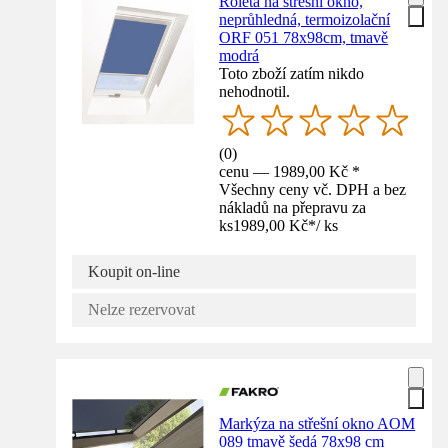
Roleta na střešní okno,
neprůhledná, termoizolační
ORF 051 78x98cm, tmavě
modrá
Toto zboží zatím nikdo
nehodnotil.
(
0
)
cenu — 1989,00 Kč *
Všechny ceny vč. DPH a bez
nákladů na přepravu za
ks
1989,00 Kč
*
/
ks
Koupit on-line
Nelze rezervovat
Markýza na střešní okno AOM
089 tmavě šedá 78x98 cm