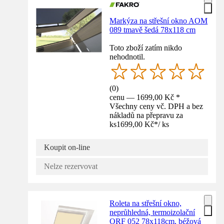
Markýza na střešní okno AOM
089 tmavě šedá 78x118 cm
Toto zboží zatím nikdo
nehodnotil.
(
0
)
cenu — 1699,00 Kč *
Všechny ceny vč. DPH a bez
nákladů na přepravu za
ks
1699,00 Kč
*
/
ks
Koupit on-line
Nelze rezervovat
Roleta na střešní okno,
neprůhledná, termoizolační
ORF 052 78x118cm, béžová