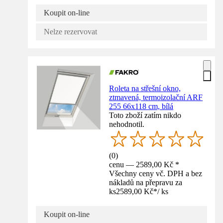
Koupit on-line
Nelze rezervovat
Roleta na střešní okno,
ztmavená, termoizolační ARF
255 66x118 cm, bílá
Toto zboží zatím nikdo
nehodnotil.
(
0
)
cenu — 2589,00 Kč *
Všechny ceny vč. DPH a bez
nákladů na přepravu za
ks
2589,00 Kč
*
/
ks
Koupit on-line