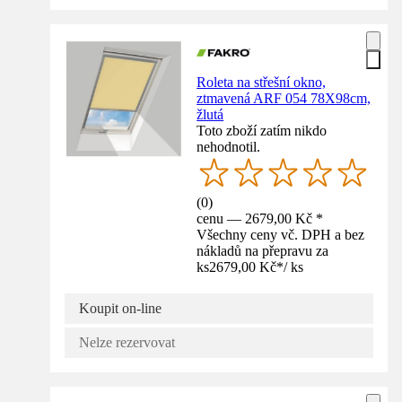
Roleta na střešní okno,
ztmavená ARF 054 78X98cm,
žlutá
Toto zboží zatím nikdo
nehodnotil.
(
0
)
cenu — 2679,00 Kč *
Všechny ceny vč. DPH a bez
nákladů na přepravu za
ks
2679,00 Kč
*
/
ks
Koupit on-line
Nelze rezervovat