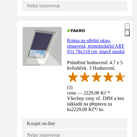
Nelze rezervovat
Roleta na střešní okno,
ztmavená, termoizolační ARF
051 78x118 cm, tmavě modrá
Průměrné hodnocení: 4.7 z 5
hvězdiček. 3 Hodnocení.
(
3
)
cenu — 2229,00 Kč *
Všechny ceny vč. DPH a bez
nákladů na přepravu za
ks
2229,00 Kč
*
/
ks
Koupit on-line
Nelze rezervovat