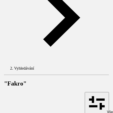
Vyhledávání
"Fakro"
Všec