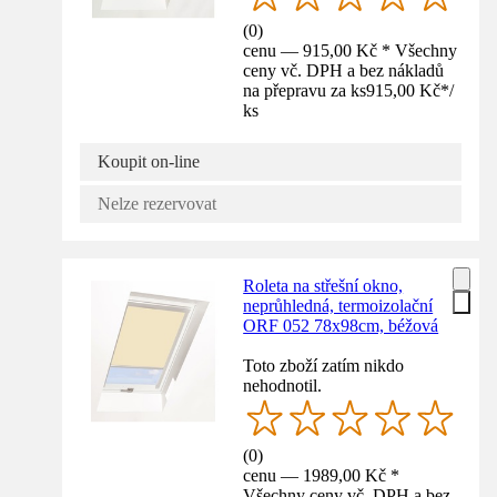
(
0
)
cenu — 915,00 Kč * Všechny
ceny vč. DPH a bez nákladů
na přepravu za ks
915,00 Kč
*
/
ks
Koupit on-line
Nelze rezervovat
Roleta na střešní okno,
neprůhledná, termoizolační
ORF 052 78x98cm, béžová
Toto zboží zatím nikdo
nehodnotil.
(
0
)
cenu — 1989,00 Kč *
Všechny ceny vč. DPH a bez