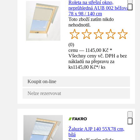
Roleta na střešní okno,
neprůhledná AUB 002 béžová
78 x 98 / 140 cm
Toto zboží zatím nikdo
nehodnotil.
(
0
)
cenu — 1145,00 Kč *
Všechny ceny vč. DPH a bez
nákladů na přepravu za
ks
1145,00 Kč
*
/
ks
Koupit on-line
Nelze rezervovat
Žaluzie AJP 140 55X78 cm,
bílá