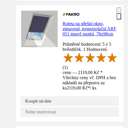
Roleta na střešní okno,
ztmavená, termoizolační ARF
051 tmavě modrá, 78x98cm
Průměrné hodnocení: 5 z 5
hvězdiček. 1 Hodnocení.
(
1
)
cenu — 2119,00 Kč *
Všechny ceny vč. DPH a bez
nákladů na přepravu za
ks
2119,00 Kč
*
/
ks
Koupit on-line
Nelze rezervovat