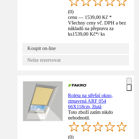
(
0
)
cenu — 1539,00 Kč *
Všechny ceny vč. DPH a bez
nákladů na přepravu za
ks
1539,00 Kč
*
/
ks
Koupit on-line
Nelze rezervovat
Roleta na střešní okno,
ztmavená ARF 054
66X118cm, žlutá
Toto zboží zatím nikdo
nehodnotil.
(
0
)