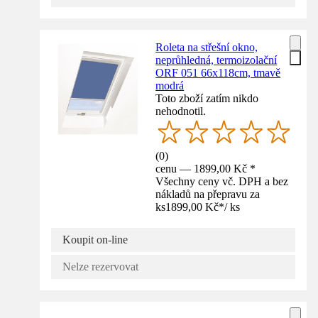
Roleta na střešní okno,
neprůhledná, termoizolační
ORF 051 66x118cm, tmavě
modrá
Toto zboží zatím nikdo
nehodnotil.
(
0
)
cenu — 1899,00 Kč *
Všechny ceny vč. DPH a bez
nákladů na přepravu za
ks
1899,00 Kč
*
/
ks
Koupit on-line
Nelze rezervovat