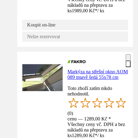
nákladů na přepravu za
ks
1989,00 Kč
*
/
ks
Koupit on-line
Nelze rezervovat
Markýza na střešní okno AOM
089 tmavě šedá 55x78 cm
Toto zboží zatím nikdo
nehodnotil.
(
0
)
cenu — 1289,00 Kč *
Všechny ceny vč. DPH a bez
nákladů na přepravu za
ks
1289,00 Kč
*
/
ks