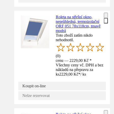
Roleta na střešní okno,
neprůhledná, termoizolační
ORF 051 78x118cm, tmavě
modrá
Toto zboží zatím nikdo
nehodnotil.
(
0
)
cenu — 2229,00 Kč *
Všechny ceny vč. DPH a bez
nákladů na přepravu za
ks
2229,00 Kč
*
/
ks
Koupit on-line
Nelze rezervovat