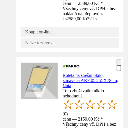
cenu — 2589,00 Kč *
Všechny ceny vč. DPH a bez
nákladů na přepravu za
ks
2589,00 Kč
*
/
ks
Koupit on-line
Nelze rezervovat
Roleta na střešní okno,
ztmavená ARF 054 55X78cm,
žlutá
Toto zboží zatím nikdo
nehodnotil.
(
0
)
cenu — 2159,00 Kč *
Všechny ceny vč. DPH a bez