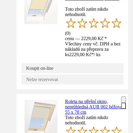
Toto zboží zatím nikdo
nehodnotil.
(
0
)
cenu — 2229,00 Kč *
Všechny ceny vč. DPH a bez
nákladů na přepravu za
ks
2229,00 Kč
*
/
ks
Koupit on-line
Nelze rezervovat
Roleta na střešní okno,
neprůhledná AUB 002 béžová
55 x 78 cm
Toto zboží zatím nikdo
nehodnotil.