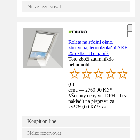
Nelze rezervovat
Roleta na střešní okno,
ztmavená, termoizolační ARF
255 78x118 cm, bílá
Toto zboží zatím nikdo
nehodnotil.
(
0
)
cenu — 2769,00 Kč *
Všechny ceny vč. DPH a bez
nákladů na přepravu za
ks
2769,00 Kč
*
/
ks
Koupit on-line
Nelze rezervovat