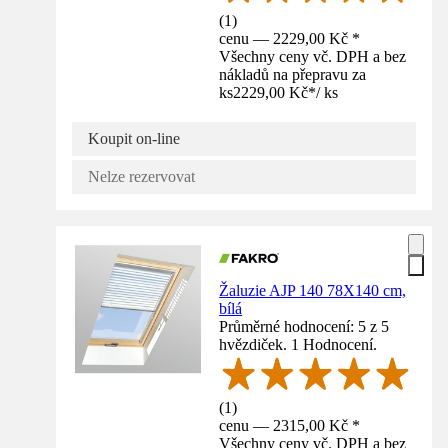
(
1
)
cenu — 2229,00 Kč *
Všechny ceny vč. DPH a bez
nákladů na přepravu za
ks
2229,00 Kč
*
/
ks
Koupit on-line
Nelze rezervovat
Žaluzie AJP 140 78X140 cm,
bílá
Průměrné hodnocení: 5 z 5
hvězdiček. 1 Hodnocení.
(
1
)
cenu — 2315,00 Kč *
Všechny ceny vč. DPH a bez