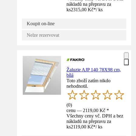
nákladů na přepravu za
ks
2315,00 Kč
*
/
ks
Koupit on-line
Nelze rezervovat
Žaluzie AJP 140 78X98 cm,
bílá
Toto zboží zatím nikdo
nehodnotil.
(
0
)
cenu — 2119,00 Kč *
Všechny ceny vč. DPH a bez
nákladů na přepravu za
ks
2119,00 Kč
*
/
ks