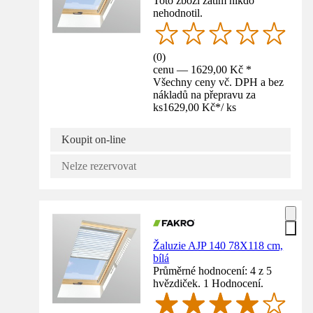
Toto zboží zatím nikdo
nehodnotil.
(
0
)
cenu — 1629,00 Kč *
Všechny ceny vč. DPH a bez
nákladů na přepravu za
ks
1629,00 Kč
*
/
ks
Koupit on-line
Nelze rezervovat
Žaluzie AJP 140 78X118 cm,
bílá
Průměrné hodnocení: 4 z 5
hvězdiček. 1 Hodnocení.