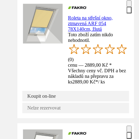
Roleta na střešní okno,
ztmavená ARF 054
78X140cm, žlutá
Toto zboží zatím nikdo
nehodnotil.
(
0
)
cenu — 2889,00 Kč *
Všechny ceny vč. DPH a bez
nákladů na přepravu za
ks
2889,00 Kč
*
/
ks
Koupit on-line
Nelze rezervovat